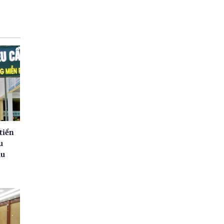
tiền
u
ầu