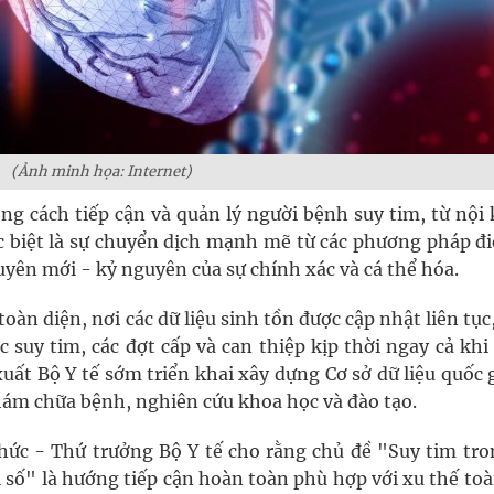
(Ảnh minh họa: Internet)
ng cách tiếp cận và quản lý người bệnh suy tim, từ nội
c biệt là sự chuyển dịch mạnh mẽ từ các phương pháp điề
yên mới - kỷ nguyên của sự chính xác và cá thể hóa.
oàn diện, nơi các dữ liệu sinh tồn được cập nhật liên tục
 suy tim, các đợt cấp và can thiệp kịp thời ngay cả kh
ất Bộ Y tế sớm triển khai xây dựng Cơ sở dữ liệu quốc 
hám chữa bệnh, nghiên cứu khoa học và đào tạo.
hức - Thứ trưởng Bộ Y tế cho rằng chủ đề "Suy tim tro
 số" là hướng tiếp cận hoàn toàn phù hợp với xu thế to