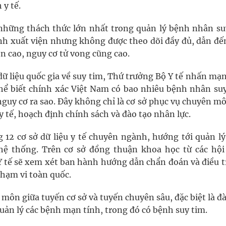
 y tế.
những thách thức lớn nhất trong quản lý bệnh nhân su
bệnh xuất viện nhưng không được theo dõi đầy đủ, dẫn đ
ện cao, nguy cơ tử vong cũng cao.
dữ liệu quốc gia về suy tim, Thứ trưởng Bộ Y tế nhấn mạ
 thể biết chính xác Việt Nam có bao nhiêu bệnh nhân suy
 nguy cơ ra sao. Đây không chỉ là cơ sở phục vụ chuyên 
y tế, hoạch định chính sách và đào tạo nhân lực.
g 12 cơ sở dữ liệu y tế chuyên ngành, hướng tới quản lý
ệ thống. Trên cơ sở đồng thuận khoa học từ các hội
Y tế sẽ xem xét ban hành hướng dẫn chẩn đoán và điều tr
phạm vi toàn quốc.
n môn giữa tuyến cơ sở và tuyến chuyên sâu, đặc biệt là đ
 quản lý các bệnh mạn tính, trong đó có bệnh suy tim.