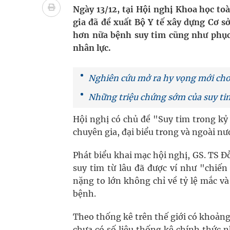
Ung thư thận: Nguy hiểm vì tiến triển quá âm th
Ngày 13/12, tại Hội nghị Khoa học to
gia đã đề xuất Bộ Y tế xây dựng Cơ sở
Nhiều chuỗi hoạt động lớn được diễn ra tại Lễ hộ
hơn nữa bệnh suy tim cũng như phục 
nhân lực.
Tiếp tục rà soát, triển khai các nhiệm vụ trong lĩ
Súp lơ xanh mang đến hy vọng mới trong phòng 
Nghiên cứu mở ra hy vọng mới cho
Những triệu chứng sớm của suy ti
Tác Dụng Chống Kết Tập Tiểu Cầu Và Chống Đông
Hội nghị có chủ đề "Suy tim trong kỷ
Quan Bằng Chứng Dược Lý Và Cơ Chế Phân Tử
chuyên gia, đại biểu trong và ngoài n
Xây dựng bản đồ mạng lưới cấp cứu ngoại viện t
Phát biểu khai mạc hội nghị, GS. TS Đ
suy tim từ lâu đã được ví như "chiế
nặng to lớn không chỉ về tỷ lệ mắc và
bệnh.
Theo thống kê trên thế giới có khoảng 
chưa có số liệu thống kê chính thức 