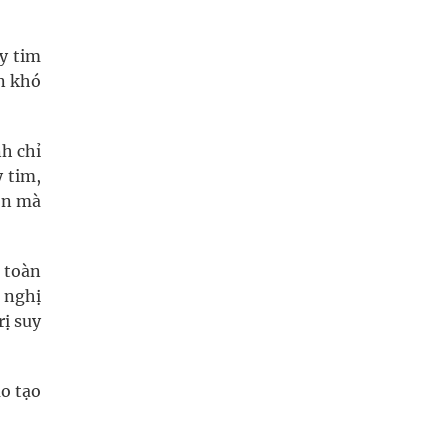
y tim
ến khó
nh chỉ
 tim,
môn mà
 toàn
 nghị
ị suy
ào tạo