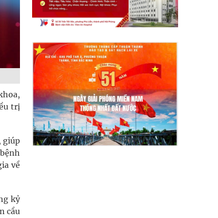
 khoa,
u trị
, giúp
i bệnh
gia về
ng kỷ
àn cầu