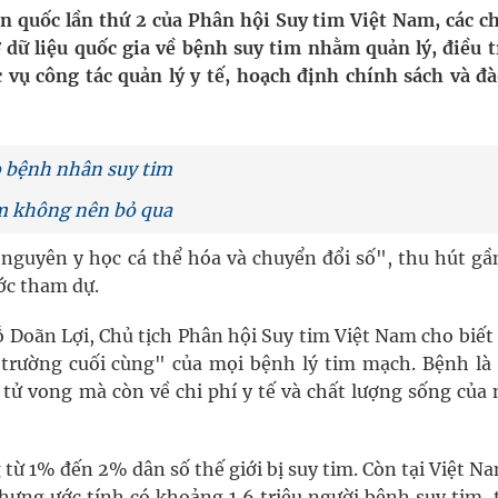
ầm
àn quốc lần thứ 2 của Phân hội Suy tim Việt Nam, các c
 dữ liệu quốc gia về bệnh suy tim nhằm quản lý, điều t
i sầu riêng 2026
vụ công tác quản lý y tế, hoạch định chính sách và đà
nh vực cấp cứu, điều trị đột quỵ
ngừa ung thư
 bệnh nhân suy tim
m không nên bỏ qua
 Máu Của Các Loài Nhân Sâm (Panax Spp.): Tổng
 nguyên y học cá thể hóa và chuyển đổi số", thu hút gầ
ước tham dự.
oàn quốc
ỗ Doãn Lợi, Chủ tịch Phân hội Suy tim Việt Nam cho biế
n trường cuối cùng" của mọi bệnh lý tim mạch. Bệnh là
 tử vong mà còn về chi phí y tế và chất lượng sống của
từ 1% đến 2% dân số thế giới bị suy tim. Còn tại Việt N
nhưng ước tính có khoảng 1,6 triệu người bệnh suy tim, 