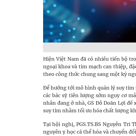
Hiện Việt Nam đã có nhiều tiến bộ tro
ngoại khoa và tim mạch can thiệp, đặ
theo công thức chung sang một kỷ ngu
Để hướng tới mô hình quản lý suy tim t
các bác sỹ tiên lượng sớm nguy cơ mắc
nhân đang ở nhà, GS Đỗ Doãn Lợi đề xu
suy tim nhằm tối ưu hóa chất lượng k
Tại hội nghị, PGS.TS.BS Nguyễn Tri T
nguyên y học cá thể hóa và chuyển đổi