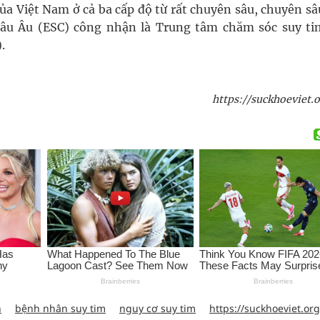
ủa Việt Nam ở cả ba cấp độ từ rất chuyên sâu, chuyên s
âu Âu (ESC) công nhận là Trung tâm chăm sóc suy ti
.
https://suckhoeviet.o
h
bệnh nhân suy tim
nguy cơ suy tim
https://suckhoeviet.org