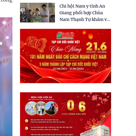
tặng quà cho 150 người
Chi hội Nam y tỉnh An
dân tại xã Tân Tập
Giang phối hợp Chùa
Nam Thạnh Tự khám và
cấp thuốc miễn phí cho
nhân dân