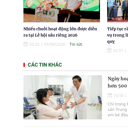
Nhiều chuỗi hoạt động lớn được diễn
Tiếp tục r
ra tại Lễ hội sầu riêng 2026
vụ trong l
quỵ
20:32
|
05/08/2026
Tin tức
20:31
|
CÁC TIN KHÁC
Ngày hoạ
hơn 500
16:56
Chỉ trong 
sản Trung 
em bé đầu 