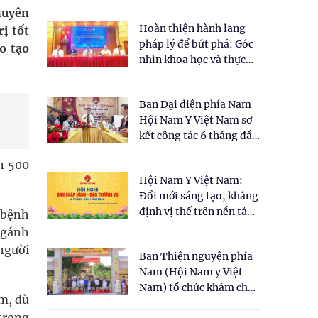
huyên
Hoàn thiện hành lang
rị tốt
pháp lý để bứt phá: Góc
o tạo
nhìn khoa học và thực
tiễn tại Tọa đàm " Đề
xuất một số nội dung
Ban Đại diện phía Nam
cho Luật Y dược cổ
Hội Nam Y Việt Nam sơ
truyền Việt Nam"
kết công tác 6 tháng đầu
năm 2026
n 500
Hội Nam Y Việt Nam:
Đổi mới sáng tạo, khẳng
định vị thế trên nền tảng
t bệnh
y học cổ truyền và khoa
 gánh
học hiện đại
 người
Ban Thiện nguyện phía
Nam (Hội Nam y Việt
Nam) tổ chức khám chữa
am, dù
bệnh y học cổ truyền và
trong