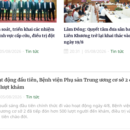
à soát, triển khai các nhiệm
Lâm Đồng: Quyết tâm đưa sân b
ĩnh vực cấp cứu, điều trị đột
Liên Khương trở lại khai thác và
ngày 19/8
05/08/2026
Tin tức
20:31
|
05/08/2026
Tin tức
t động đầu tiên, Bệnh viện Phụ sản Trung ương cơ sở 2
 lượt khám
|
05/08/2026
Tin tức
buổi sáng đầu tiên chính thức đi vào hoạt động ngày 4/8, Bệnh vi
ương cơ sở 2 đã tiếp đón hơn 500 lượt người đến khám, điều trị v
tiên chào đời.