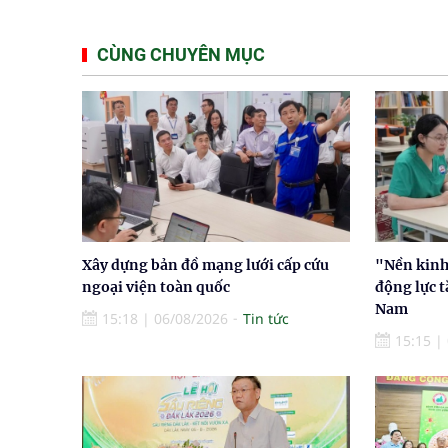
CÙNG CHUYÊN MỤC
Xây dựng bản đồ mạng lưới cấp cứu
"Nền kinh 
ngoại viện toàn quốc
động lực t
Nam
15:18
|
06/08/2026
Tin tức
15:15
|