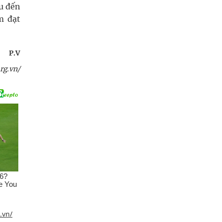
âu đến
m đạt
P.V
rg.vn/
.vn/