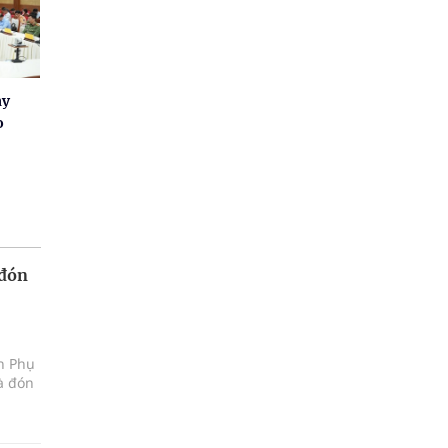
ay
o
 đón
ện Phụ
à đón