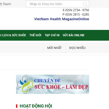
iệt Nam
E-ISSN 2734 - 9756
P-ISSN 2815 - 6285
VietNam Health MagazineOnline
U LỊCH & SỨC KHỎE
THẾ GIỚI
TẠP CHÍ IN
GỬI BÀI ONLINE
MỚI NHẤT
ĐỌC NHIỀU
HOẠT ĐỘNG HỘI