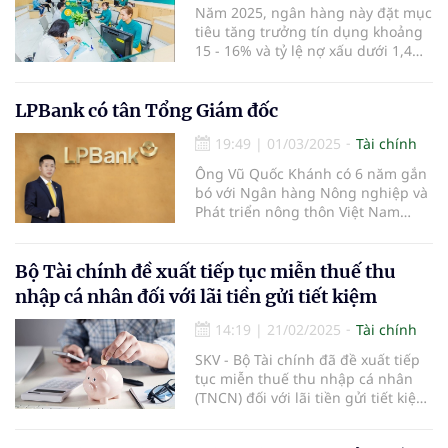
Năm 2025, ngân hàng này đặt mục
tiêu tăng trưởng tín dụng khoảng
15 - 16% và tỷ lệ nợ xấu dưới 1,4%.
Ngân hàng cũng dự kiến tăng vốn
thông qua việc chi trả cổ tức bằng
cổ phiếu từ nguồn ợi nhuận sau
LPBank có tân Tổng Giám đốc
thuế, sau trích lập các quỹ năm
19:49
|
01/03/2025
Tài chính
2023.
Ông Vũ Quốc Khánh có 6 năm gắn
bó với Ngân hàng Nông nghiệp và
Phát triển nông thôn Việt Nam
(Agribank) và 17 năm công tác tại
LPBank.
Bộ Tài chính đề xuất tiếp tục miễn thuế thu
nhập cá nhân đối với lãi tiền gửi tiết kiệm
14:19
|
21/02/2025
Tài chính
SKV - Bộ Tài chính đã đề xuất tiếp
tục miễn thuế thu nhập cá nhân
(TNCN) đối với lãi tiền gửi tiết kiệm,
nhằm duy trì chính sách khuyến
khích người dân gửi tiết kiệm và hỗ