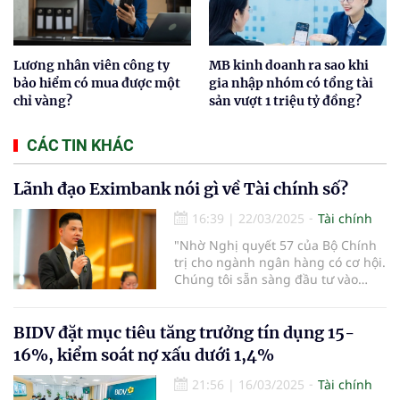
Lương nhân viên công ty
MB kinh doanh ra sao khi
bảo hiểm có mua được một
gia nhập nhóm có tổng tài
chỉ vàng?
sản vượt 1 triệu tỷ đồng?
CÁC TIN KHÁC
Lãnh đạo Eximbank nói gì về Tài chính số?
16:39
|
22/03/2025
Tài chính
"Nhờ Nghị quyết 57 của Bộ Chính
trị cho ngành ngân hàng có cơ hội.
Chúng tôi sẵn sàng đầu tư vào
công nghệ, tài chính số, tài chính
hóa và AI" - ông Trần Anh Thắng,
thành viên HĐQT Ngân hàng TMCP
BIDV đặt mục tiêu tăng trưởng tín dụng 15-
Eximbank nhấn mạnh.
16%, kiểm soát nợ xấu dưới 1,4%
21:56
|
16/03/2025
Tài chính