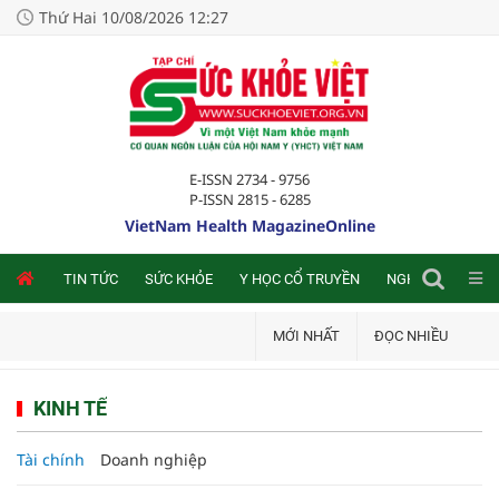
Thứ Hai 10/08/2026 12:27
E-ISSN 2734 - 9756
P-ISSN 2815 - 6285
VietNam Health MagazineOnline
NLINE
TIN TỨC
SỨC KHỎE
Y HỌC CỔ TRUYỀN
NGHIÊN CỨU TRA
MỚI NHẤT
ĐỌC NHIỀU
KINH TẾ
Tài chính
Doanh nghiệp