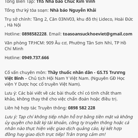
Tổng Biên Tập:
ThS Nhà báo Chúc Kim Vinh
Finance.
Tổng thư ký tòa soạn:
Nhà báo Nguyễn Khải
Trụ sở chính: Tầng 2, Căn 03NV03, khu đô thị Lideco, Hoài Đức
, Hà Nội
Hotline:
0898582228
. Email:
toasoansuckhoeviet@gmail.com
Văn phòng TP.HCM: 909 Âu cơ, Phường Tân Sơn Nhì, TP Hồ
Chí Minh
Hotline:
0949.737.666
Cố vấn chuyên môn:
Thầy thuốc nhân dân - GS.TS Trương
Việt Bình
– Chủ tịch Hội Nam Y Việt Nam. (Nguyên GĐ Học
viện Y Dược học cổ truyền Việt Nam).
Lưu ý: Các bài viết về các bài thuốc chỉ có tính chất tham
khảo, không thay thế cho việc chẩn đoán hoặc điều trị.
Liên hệ hợp tác Truyền thông:
0898 582 228
Lưu ý: Tạp chí không tiếp nhận hỗ trợ bằng tiền mặt và không
ủy quyền cho bất kỳ tài khoản, công ty truyền thông hoặc cá
nhân nào thực hiện việc giao dịch quảng cáo, ký kết hợp
đồng hay giao dịch trực tiếp! Trân trọng cảm ơn!