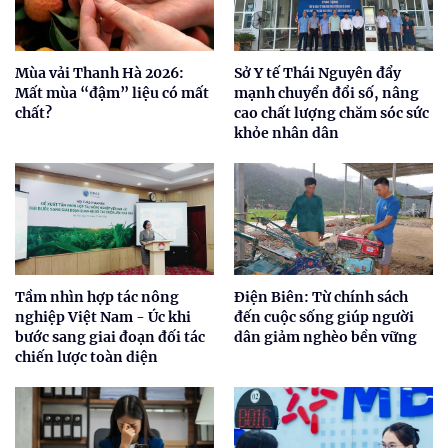
Mùa vải Thanh Hà 2026:
Sở Y tế Thái Nguyên đẩy
Mất mùa “đậm” liệu có mất
mạnh chuyển đổi số, nâng
chất?
cao chất lượng chăm sóc sức
khỏe nhân dân
Tầm nhìn hợp tác nông
Điện Biên: Từ chính sách
nghiệp Việt Nam - Úc khi
đến cuộc sống giúp người
bước sang giai đoạn đối tác
dân giảm nghèo bền vững
chiến lược toàn diện