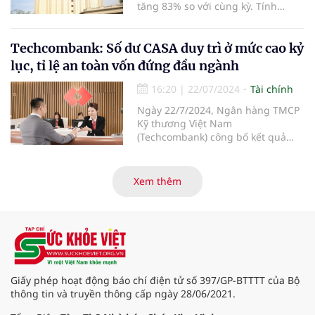
tăng 83% so với cùng kỳ. Tính
chung 6 tháng đầu năm, SeABank
lãi trước thuế 3.238 tỷ đồng, tăng
61%. Ngoài ra, ngân hàng này
Techcombank: Số dư CASA duy trì ở mức cao kỷ
cũng chuẩn bị trả cổ tức cho cổ
lục, tỉ lệ an toàn vốn đứng đầu ngành
đông tỷ lệ gần 14%.
16:20
|
22/07/2024
Tài chính
Ngày 22/7/2024, Ngân hàng TMCP
Kỹ thương Việt Nam
(Techcombank) công bố kết quả
kinh doanh 6 tháng đầu năm 2024,
với kết quả ấn tượng ở những
hạng mục kinh doanh cốt lõi, với
Xem thêm
tổng thu nhập hoạt động và lợi
nhuận trước thuế tiếp tục tăng
hơn 30% so với cùng kỳ năm. Kết
quả kinh doanh ấn tượng đã đưa
Techcombank trở thành ngân hàng
đầu tiên tại Việt Nam nhận hat-
trick giải thưởng danh giá “Ngân
Giấy phép hoạt động báo chí điện tử số 397/GP-BTTTT của Bộ
hàng tốt nhất Việt Nam” từ 3 tổ
thông tin và truyền thông cấp ngày 28/06/2021.
chức uy tín hàng đầu thế giới là
Euromoney, FinanceAsia và Global