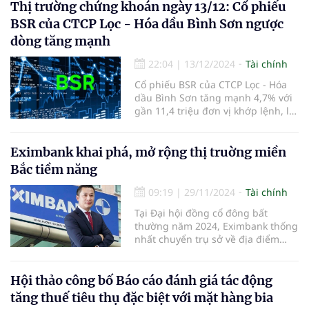
trợ nguồn vốn cho nền kinh tế.
Thị trường chứng khoán ngày 13/12: Cổ phiếu
BSR của CTCP Lọc - Hóa dầu Bình Sơn ngược
dòng tăng mạnh
22:04
|
13/12/2024
Tài chính
Cổ phiếu BSR của CTCP Lọc - Hóa
dầu Bình Sơn tăng mạnh 4,7% với
gần 11,4 triệu đơn vị khớp lệnh, là
điểm sáng của phiên.
Eximbank khai phá, mở rộng thị truờng miền
Bắc tiềm năng
09:19
|
29/11/2024
Tài chính
Tại Đại hội đồng cổ đông bất
thường năm 2024, Eximbank thống
nhất chuyển trụ sở về địa điểm
mới là số 27-29 Lý Thái Tổ, phường
Lý Thái Tổ, quận Hoàn Kiếm, TP Hà
Nội.
Hội thảo công bố Báo cáo đánh giá tác động
tăng thuế tiêu thụ đặc biệt với mặt hàng bia