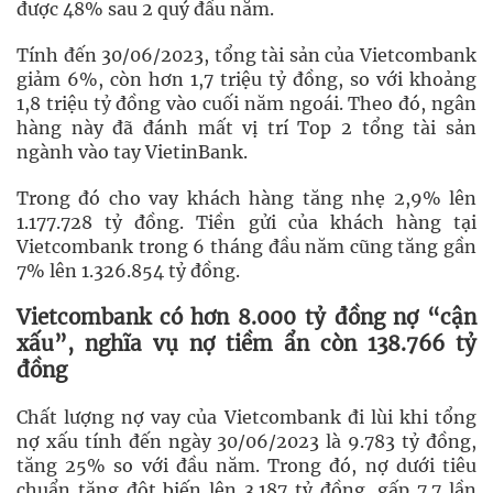
được 48% sau 2 quý đầu năm.
Tính đến 30/06/2023, tổng tài sản của Vietcombank
giảm 6%, còn hơn 1,7 triệu tỷ đồng, so với khoảng
1,8 triệu tỷ đồng vào cuối năm ngoái. Theo đó, ngân
hàng này đã đánh mất vị trí Top 2 tổng tài sản
ngành vào tay VietinBank.
Trong đó cho vay khách hàng tăng nhẹ 2,9% lên
1.177.728 tỷ đồng. Tiền gửi của khách hàng tại
Vietcombank trong 6 tháng đầu năm cũng tăng gần
7% lên 1.326.854 tỷ đồng.
Vietcombank có hơn 8.000 tỷ đồng nợ “cận
xấu”, nghĩa vụ nợ tiềm ẩn còn 138.766 tỷ
đồng
Chất lượng nợ vay của Vietcombank đi lùi khi tổng
nợ xấu tính đến ngày 30/06/2023 là 9.783 tỷ đồng,
tăng 25% so với đầu năm. Trong đó, nợ dưới tiêu
chuẩn tăng đột biến lên 3.187 tỷ đồng, gấp 7.7 lần