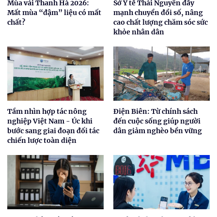
Mùa vải Thanh Hà 2026:
Sở Y tế Thái Nguyên đẩy
Mất mùa “đậm” liệu có mất
mạnh chuyển đổi số, nâng
chất?
cao chất lượng chăm sóc sức
khỏe nhân dân
Tầm nhìn hợp tác nông
Điện Biên: Từ chính sách
nghiệp Việt Nam - Úc khi
đến cuộc sống giúp người
bước sang giai đoạn đối tác
dân giảm nghèo bền vững
chiến lược toàn diện