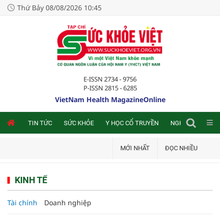
Thứ Bảy 08/08/2026 10:45
E-ISSN 2734 - 9756
P-ISSN 2815 - 6285
VietNam Health MagazineOnline
NLINE
TIN TỨC
SỨC KHỎE
Y HỌC CỔ TRUYỀN
NGHIÊN CỨU TRA
MỚI NHẤT
ĐỌC NHIỀU
KINH TẾ
Tài chính
Doanh nghiệp