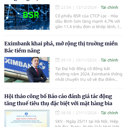
22:04
|
13/12/2024
Tài chính
Cổ phiếu BSR của CTCP Lọc - Hóa
dầu Bình Sơn tăng mạnh 4,7% với
gần 11,4 triệu đơn vị khớp lệnh, là
điểm sáng của phiên.
Eximbank khai phá, mở rộng thị truờng miền
Bắc tiềm năng
09:19
|
29/11/2024
Tài chính
Tại Đại hội đồng cổ đông bất
thường năm 2024, Eximbank thống
nhất chuyển trụ sở về địa điểm
mới là số 27-29 Lý Thái Tổ, phường
Lý Thái Tổ, quận Hoàn Kiếm, TP Hà
Nội.
Hội thảo công bố Báo cáo đánh giá tác động
tăng thuế tiêu thụ đặc biệt với mặt hàng bia
08:58
|
27/11/2024
Tài chính
SKV - Ngày 25/11 tại Hà Nội, Hiệp
hội Bia, Rượu, Nước Giải khát Việt