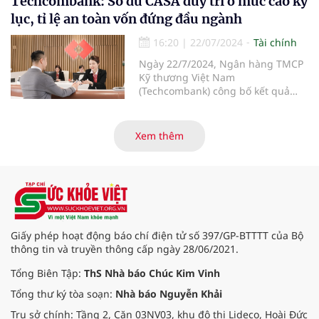
Techcombank: Số dư CASA duy trì ở mức cao kỷ
cũng chuẩn bị trả cổ tức cho cổ
lục, tỉ lệ an toàn vốn đứng đầu ngành
đông tỷ lệ gần 14%.
16:20
|
22/07/2024
Tài chính
Ngày 22/7/2024, Ngân hàng TMCP
Kỹ thương Việt Nam
(Techcombank) công bố kết quả
kinh doanh 6 tháng đầu năm 2024,
với kết quả ấn tượng ở những
hạng mục kinh doanh cốt lõi, với
Xem thêm
tổng thu nhập hoạt động và lợi
nhuận trước thuế tiếp tục tăng
hơn 30% so với cùng kỳ năm. Kết
quả kinh doanh ấn tượng đã đưa
Techcombank trở thành ngân hàng
đầu tiên tại Việt Nam nhận hat-
trick giải thưởng danh giá “Ngân
Giấy phép hoạt động báo chí điện tử số 397/GP-BTTTT của Bộ
hàng tốt nhất Việt Nam” từ 3 tổ
thông tin và truyền thông cấp ngày 28/06/2021.
chức uy tín hàng đầu thế giới là
Euromoney, FinanceAsia và Global
Tổng Biên Tập:
ThS Nhà báo Chúc Kim Vinh
Finance.
Tổng thư ký tòa soạn:
Nhà báo Nguyễn Khải
Trụ sở chính: Tầng 2, Căn 03NV03, khu đô thị Lideco, Hoài Đức