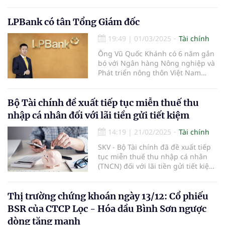
Ngân hàng cũng dự kiến tăng vốn
thông qua việc chi trả cổ tức bằng
cổ phiếu từ nguồn ợi nhuận sau
LPBank có tân Tổng Giám đốc
thuế, sau trích lập các quỹ năm
19:49
|
01/03/2025
Tài chính
2023.
Ông Vũ Quốc Khánh có 6 năm gắn
bó với Ngân hàng Nông nghiệp và
Phát triển nông thôn Việt Nam
(Agribank) và 17 năm công tác tại
LPBank.
Bộ Tài chính đề xuất tiếp tục miễn thuế thu
nhập cá nhân đối với lãi tiền gửi tiết kiệm
14:19
|
21/02/2025
Tài chính
SKV - Bộ Tài chính đã đề xuất tiếp
tục miễn thuế thu nhập cá nhân
(TNCN) đối với lãi tiền gửi tiết kiệm,
nhằm duy trì chính sách khuyến
khích người dân gửi tiết kiệm và hỗ
trợ nguồn vốn cho nền kinh tế.
Thị trường chứng khoán ngày 13/12: Cổ phiếu
BSR của CTCP Lọc - Hóa dầu Bình Sơn ngược
dòng tăng mạnh