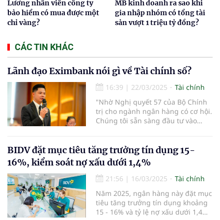
Lương nhân viên công ty
MB kinh doanh ra sao khi
bảo hiểm có mua được một
gia nhập nhóm có tổng tài
chỉ vàng?
sản vượt 1 triệu tỷ đồng?
CÁC TIN KHÁC
Lãnh đạo Eximbank nói gì về Tài chính số?
16:39
|
22/03/2025
Tài chính
"Nhờ Nghị quyết 57 của Bộ Chính
trị cho ngành ngân hàng có cơ hội.
Chúng tôi sẵn sàng đầu tư vào
công nghệ, tài chính số, tài chính
hóa và AI" - ông Trần Anh Thắng,
thành viên HĐQT Ngân hàng TMCP
BIDV đặt mục tiêu tăng trưởng tín dụng 15-
Eximbank nhấn mạnh.
16%, kiểm soát nợ xấu dưới 1,4%
21:56
|
16/03/2025
Tài chính
Năm 2025, ngân hàng này đặt mục
tiêu tăng trưởng tín dụng khoảng
15 - 16% và tỷ lệ nợ xấu dưới 1,4%.