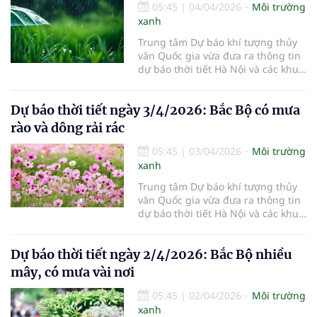
05:45
|
04/04/2026
Môi trường
xanh
Trung tâm Dự báo khí tượng thủy
văn Quốc gia vừa đưa ra thông tin
dự báo thời tiết Hà Nội và các khu
vực khác trên cả nước ngày
4/4/2026.
Dự báo thời tiết ngày 3/4/2026: Bắc Bộ có mưa
rào và dông rải rác
05:45
|
03/04/2026
Môi trường
xanh
Trung tâm Dự báo khí tượng thủy
văn Quốc gia vừa đưa ra thông tin
dự báo thời tiết Hà Nội và các khu
vực khác trên cả nước ngày
3/4/2026.
Dự báo thời tiết ngày 2/4/2026: Bắc Bộ nhiều
mây, có mưa vài nơi
05:45
|
02/04/2026
Môi trường
xanh