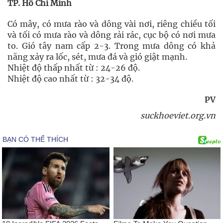
TP. Hồ Chí Minh
Có mây, có mưa rào và dông vài nơi, riêng chiều tối
và tối có mưa rào và dông rải rác, cục bộ có nơi mưa
to. Gió tây nam cấp 2-3. Trong mưa dông có khả
năng xảy ra lốc, sét, mưa đá và gió giật mạnh.
Nhiệt độ thấp nhất từ : 24-26 độ.
Nhiệt độ cao nhất từ : 32-34 độ.
PV
suckhoeviet.org.vn