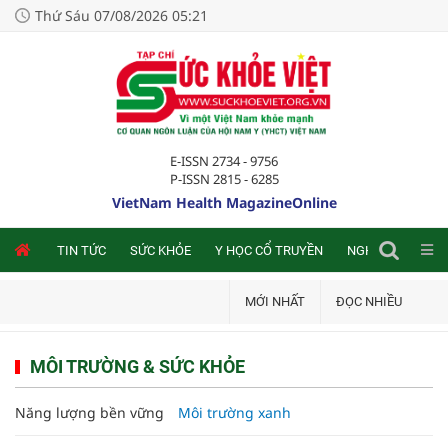
Thứ Sáu 07/08/2026 05:21
E-ISSN 2734 - 9756
P-ISSN 2815 - 6285
VietNam Health MagazineOnline
NLINE
TIN TỨC
SỨC KHỎE
Y HỌC CỔ TRUYỀN
NGHIÊN CỨU TRA
MỚI NHẤT
ĐỌC NHIỀU
MÔI TRƯỜNG & SỨC KHỎE
Năng lượng bền vững
Môi trường xanh