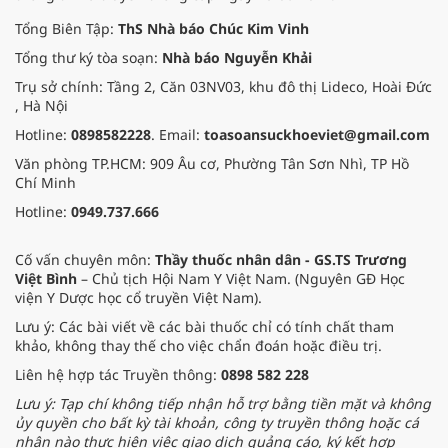
Tổng Biên Tập:
ThS Nhà báo Chúc Kim Vinh
Tổng thư ký tòa soạn:
Nhà báo Nguyễn Khải
Trụ sở chính: Tầng 2, Căn 03NV03, khu đô thị Lideco, Hoài Đức
, Hà Nội
Hotline:
0898582228
. Email:
toasoansuckhoeviet@gmail.com
Văn phòng TP.HCM: 909 Âu cơ, Phường Tân Sơn Nhì, TP Hồ
Chí Minh
Hotline:
0949.737.666
Cố vấn chuyên môn:
Thầy thuốc nhân dân - GS.TS Trương
Việt Bình
– Chủ tịch Hội Nam Y Việt Nam. (Nguyên GĐ Học
viện Y Dược học cổ truyền Việt Nam).
Lưu ý: Các bài viết về các bài thuốc chỉ có tính chất tham
khảo, không thay thế cho việc chẩn đoán hoặc điều trị.
Liên hệ hợp tác Truyền thông:
0898 582 228
Lưu ý: Tạp chí không tiếp nhận hỗ trợ bằng tiền mặt và không
ủy quyền cho bất kỳ tài khoản, công ty truyền thông hoặc cá
nhân nào thực hiện việc giao dịch quảng cáo, ký kết hợp