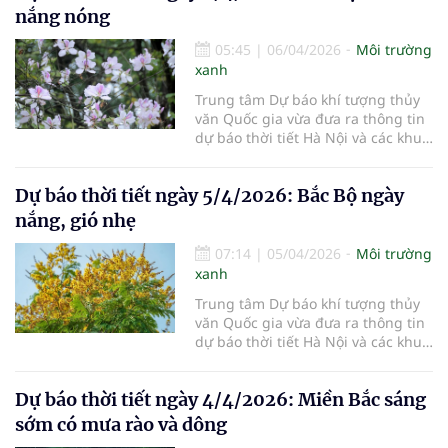
nắng nóng
05:45
|
06/04/2026
Môi trường
xanh
Trung tâm Dự báo khí tượng thủy
văn Quốc gia vừa đưa ra thông tin
dự báo thời tiết Hà Nội và các khu
vực khác trên cả nước ngày
6/4/2026.
Dự báo thời tiết ngày 5/4/2026: Bắc Bộ ngày
nắng, gió nhẹ
07:14
|
05/04/2026
Môi trường
xanh
Trung tâm Dự báo khí tượng thủy
văn Quốc gia vừa đưa ra thông tin
dự báo thời tiết Hà Nội và các khu
vực khác trên cả nước ngày
5/4/2026.
Dự báo thời tiết ngày 4/4/2026: Miền Bắc sáng
sớm có mưa rào và dông