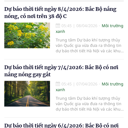
Dự báo thời tiết ngày 8/4/2026: Bắc Bộ nắng
nóng, có nơi trên 38 độ C
05:45
|
08/04/2026
Môi trường
xanh
Trung tâm Dự báo khí tượng thủy
văn Quốc gia vừa đưa ra thông tin
dự báo thời tiết Hà Nội và các khu
vực khác trên cả nước ngày
8/4/2026.
Dự báo thời tiết ngày 7/4/2026: Bắc Bộ có nơi
nắng nóng gay gắt
05:45
|
07/04/2026
Môi trường
xanh
Trung tâm Dự báo khí tượng thủy
văn Quốc gia vừa đưa ra thông tin
dự báo thời tiết Hà Nội và các khu
vực khác trên cả nước ngày
7/4/2026.
Dự báo thời tiết ngày 6/4/2026: Bắc Bộ có nơi