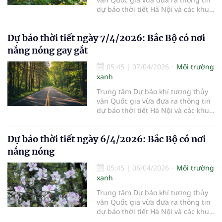
dự báo thời tiết Hà Nội và các khu
vực khác trên cả nước ngày
8/4/2026.
Dự báo thời tiết ngày 7/4/2026: Bắc Bộ có nơi
nắng nóng gay gắt
05:45
|
07/04/2026
Môi trường
xanh
Trung tâm Dự báo khí tượng thủy
văn Quốc gia vừa đưa ra thông tin
dự báo thời tiết Hà Nội và các khu
vực khác trên cả nước ngày
7/4/2026.
Dự báo thời tiết ngày 6/4/2026: Bắc Bộ có nơi
nắng nóng
05:45
|
06/04/2026
Môi trường
xanh
Trung tâm Dự báo khí tượng thủy
văn Quốc gia vừa đưa ra thông tin
dự báo thời tiết Hà Nội và các khu
vực khác trên cả nước ngày