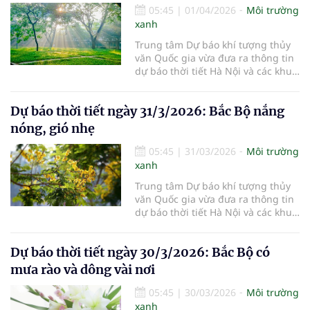
05:45
|
01/04/2026
Môi trường
xanh
Trung tâm Dự báo khí tượng thủy
văn Quốc gia vừa đưa ra thông tin
dự báo thời tiết Hà Nội và các khu
vực khác trên cả nước ngày
1/4/2026.
Dự báo thời tiết ngày 31/3/2026: Bắc Bộ nắng
nóng, gió nhẹ
05:45
|
31/03/2026
Môi trường
xanh
Trung tâm Dự báo khí tượng thủy
văn Quốc gia vừa đưa ra thông tin
dự báo thời tiết Hà Nội và các khu
vực khác trên cả nước ngày
31/3/2026.
Dự báo thời tiết ngày 30/3/2026: Bắc Bộ có
mưa rào và dông vài nơi
05:45
|
30/03/2026
Môi trường
xanh