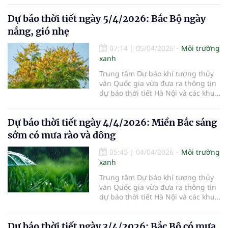
6/4/2026.
Dự báo thời tiết ngày 5/4/2026: Bắc Bộ ngày
nắng, gió nhẹ
07:14
|
05/04/2026
Môi trường
xanh
Trung tâm Dự báo khí tượng thủy
văn Quốc gia vừa đưa ra thông tin
dự báo thời tiết Hà Nội và các khu
vực khác trên cả nước ngày
5/4/2026.
Dự báo thời tiết ngày 4/4/2026: Miền Bắc sáng
sớm có mưa rào và dông
05:45
|
04/04/2026
Môi trường
xanh
Trung tâm Dự báo khí tượng thủy
văn Quốc gia vừa đưa ra thông tin
dự báo thời tiết Hà Nội và các khu
vực khác trên cả nước ngày
4/4/2026.
Dự báo thời tiết ngày 3/4/2026: Bắc Bộ có mưa