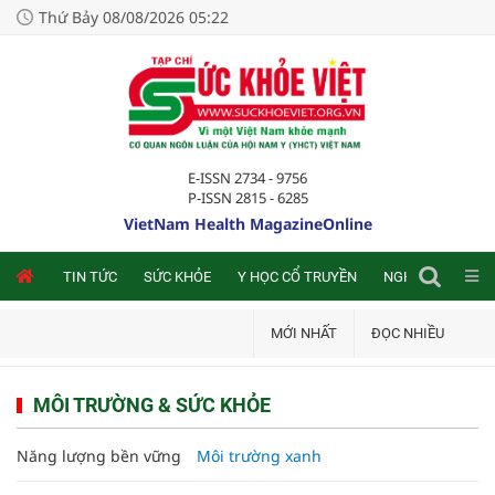
Thứ Bảy 08/08/2026 05:22
E-ISSN 2734 - 9756
P-ISSN 2815 - 6285
VietNam Health MagazineOnline
NLINE
TIN TỨC
SỨC KHỎE
Y HỌC CỔ TRUYỀN
NGHIÊN CỨU TRA
MỚI NHẤT
ĐỌC NHIỀU
MÔI TRƯỜNG & SỨC KHỎE
Năng lượng bền vững
Môi trường xanh