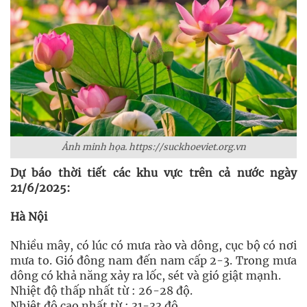
Ảnh minh họa. https://suckhoeviet.org.vn
Dự báo thời tiết các khu vực trên cả nước ngày
21/6/2025:
Hà Nội
Nhiều mây, có lúc có mưa rào và dông, cục bộ có nơi
mưa to. Gió đông nam đến nam cấp 2-3. Trong mưa
dông có khả năng xảy ra lốc, sét và gió giật mạnh.
Nhiệt độ thấp nhất từ : 26-28 độ.
Nhiệt độ cao nhất từ : 31-33 độ.