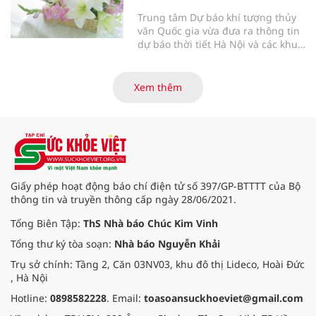
Trung tâm Dự báo khí tượng thủy
văn Quốc gia vừa đưa ra thông tin
dự báo thời tiết Hà Nội và các khu
vực khác trên cả nước ngày
30/3/2026.
Xem thêm
Giấy phép hoạt động báo chí điện tử số 397/GP-BTTTT của Bộ
thông tin và truyền thông cấp ngày 28/06/2021.
Tổng Biên Tập:
ThS Nhà báo Chúc Kim Vinh
Tổng thư ký tòa soạn:
Nhà báo Nguyễn Khải
Trụ sở chính: Tầng 2, Căn 03NV03, khu đô thị Lideco, Hoài Đức
, Hà Nội
Hotline:
0898582228
. Email:
toasoansuckhoeviet@gmail.com