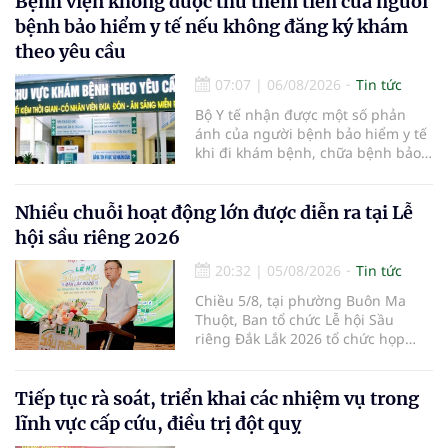
Bệnh viện không được thu thêm tiền của người
bệnh bảo hiểm y tế nếu không đăng ký khám
theo yêu cầu
07:07
|
06/08/2026
Tin tức
Bộ Y tế nhận được một số phản
ánh của người bệnh bảo hiểm y tế
khi đi khám bệnh, chữa bệnh bảo
hiểm y tế đúng trình tự, thủ tục
quy định, không đăng ký khám
bệnh, chữa bệnh theo yêu cầu
Nhiều chuỗi hoạt động lớn được diễn ra tại Lễ
nhưng vẫn phải nộp thêm các chi
hội sầu riêng 2026
phí khám bệnh, chữa bệnh ngoài
phần cùng chi trả.
20:32
|
05/08/2026
Tin tức
Chiều 5/8, tại phường Buôn Ma
Thuột, Ban tổ chức Lễ hội Sầu
riêng Đắk Lắk 2026 tổ chức họp
báo thông tin về các hoạt động của
Lễ hội Sầu riêng Đắk Lắk 2026.Lễ
hội Sầu riêng Đắk Lắk năm 2026 có
Tiếp tục rà soát, triển khai các nhiệm vụ trong
chủ đề “Sầu riêng Đắk Lắk – Kết nối
lĩnh vực cấp cứu, điều trị đột quỵ
vươn xa”, được tổ chức từ ngày