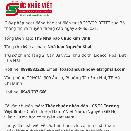
Giấy phép hoạt động báo chí điện tử số 397/GP-BTTTT của Bộ
thông tin và truyền thông cấp ngày 28/06/2021.
Tổng Biên Tập:
ThS Nhà báo Chúc Kim Vinh
Tổng thư ký tòa soạn:
Nhà báo Nguyễn Khải
Trụ sở chính: Tầng 2, Căn 03NV03, khu đô thị Lideco, Hoài Đức
, Hà Nội
Hotline:
0898582228
. Email:
toasoansuckhoeviet@gmail.com
Văn phòng TP.HCM: 909 Âu cơ, Phường Tân Sơn Nhì, TP Hồ
Chí Minh
Hotline:
0949.737.666
Cố vấn chuyên môn:
Thầy thuốc nhân dân - GS.TS Trương
Việt Bình
– Chủ tịch Hội Nam Y Việt Nam. (Nguyên GĐ Học
viện Y Dược học cổ truyền Việt Nam).
Lưu ý: Các bài viết về các bài thuốc chỉ có tính chất tham
khảo, không thay thế cho việc chẩn đoán hoặc điều trị.