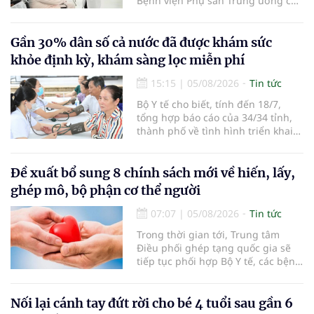
Bệnh viện Phụ sản Trung ương cơ
sở 2 đã tiếp đón hơn 500 lượt
người đến khám, điều trị và đón
em bé đầu tiên chào đời.
Gần 30% dân số cả nước đã được khám sức
khỏe định kỳ, khám sàng lọc miễn phí
15:15
|
05/08/2026
Tin tức
Bộ Y tế cho biết, tính đến 18/7,
tổng hợp báo cáo của 34/34 tỉnh,
thành phố về tình hình triển khai
khám sức khỏe định kỳ, khám sàng
lọc miễn phí cho người dân, ghi
nhận 32.286.360 người, chiếm gần
Đề xuất bổ sung 8 chính sách mới về hiến, lấy,
30% dân số cả nước đã được khám
ghép mô, bộ phận cơ thể người
sức khỏe định kỳ năm nay.
07:07
|
05/08/2026
Tin tức
Trong thời gian tới, Trung tâm
Điều phối ghép tạng quốc gia sẽ
tiếp tục phối hợp Bộ Y tế, các bệnh
viện và các cơ quan liên quan để
mở rộng mạng lưới điều phối, tăng
cường truyền thông, hoàn thiện
Nối lại cánh tay đứt rời cho bé 4 tuổi sau gần 6