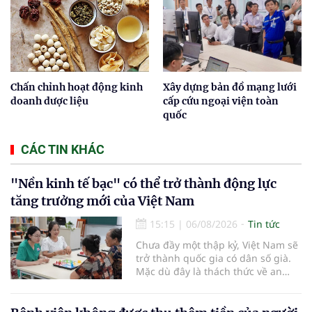
Chấn chỉnh hoạt động kinh
Xây dựng bản đồ mạng lưới
doanh dược liệu
cấp cứu ngoại viện toàn
quốc
CÁC TIN KHÁC
"Nền kinh tế bạc" có thể trở thành động lực
tăng trưởng mới của Việt Nam
15:15
|
06/08/2026
Tin tức
Chưa đầy một thập kỷ, Việt Nam sẽ
trở thành quốc gia có dân số già.
Mặc dù đây là thách thức về an
sinh xã hội, tuy nhiên cũng mở ra
"nền kinh tế bạc", lĩnh vực dự báo
có giá trị hàng tỷ USD.