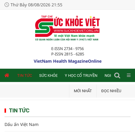
Thứ Bảy 08/08/2026 21:55
E-ISSN 2734 - 9756
P-ISSN 2815 - 6285
VietNam Health MagazineOnline
NLINE
TIN TỨC
SỨC KHỎE
Y HỌC CỔ TRUYỀN
NGHIÊN CỨU TRA
MỚI NHẤT
ĐỌC NHIỀU
TIN TỨC
Dấu ấn Việt Nam