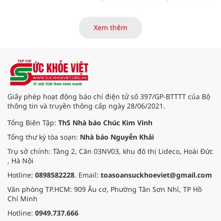
vực khác trên cả nước ngày
31/3/2026.
Xem thêm
Giấy phép hoạt động báo chí điện tử số 397/GP-BTTTT của Bộ
thông tin và truyền thông cấp ngày 28/06/2021.
Tổng Biên Tập:
ThS Nhà báo Chúc Kim Vinh
Tổng thư ký tòa soạn:
Nhà báo Nguyễn Khải
Trụ sở chính: Tầng 2, Căn 03NV03, khu đô thị Lideco, Hoài Đức
, Hà Nội
Hotline:
0898582228
. Email:
toasoansuckhoeviet@gmail.com
Văn phòng TP.HCM: 909 Âu cơ, Phường Tân Sơn Nhì, TP Hồ
Chí Minh
Hotline:
0949.737.666