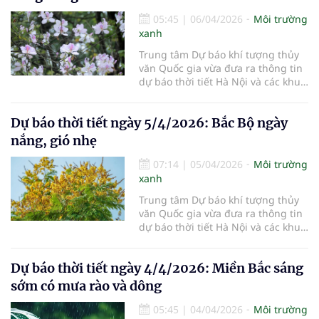
05:45
|
06/04/2026
Môi trường
xanh
Trung tâm Dự báo khí tượng thủy
văn Quốc gia vừa đưa ra thông tin
dự báo thời tiết Hà Nội và các khu
vực khác trên cả nước ngày
6/4/2026.
Dự báo thời tiết ngày 5/4/2026: Bắc Bộ ngày
nắng, gió nhẹ
07:14
|
05/04/2026
Môi trường
xanh
Trung tâm Dự báo khí tượng thủy
văn Quốc gia vừa đưa ra thông tin
dự báo thời tiết Hà Nội và các khu
vực khác trên cả nước ngày
5/4/2026.
Dự báo thời tiết ngày 4/4/2026: Miền Bắc sáng
sớm có mưa rào và dông
05:45
|
04/04/2026
Môi trường