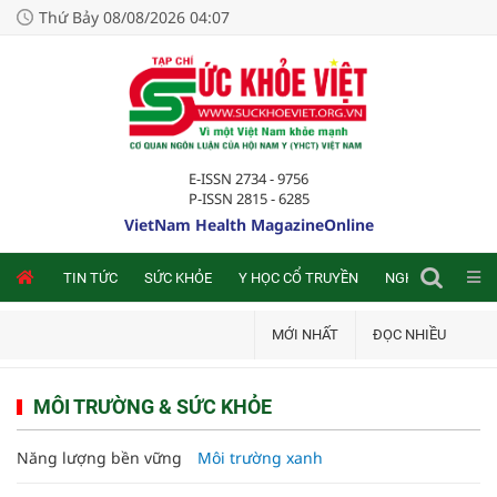
Thứ Bảy 08/08/2026 04:07
E-ISSN 2734 - 9756
P-ISSN 2815 - 6285
VietNam Health MagazineOnline
NLINE
TIN TỨC
SỨC KHỎE
Y HỌC CỔ TRUYỀN
NGHIÊN CỨU TRA
MỚI NHẤT
ĐỌC NHIỀU
MÔI TRƯỜNG & SỨC KHỎE
Năng lượng bền vững
Môi trường xanh