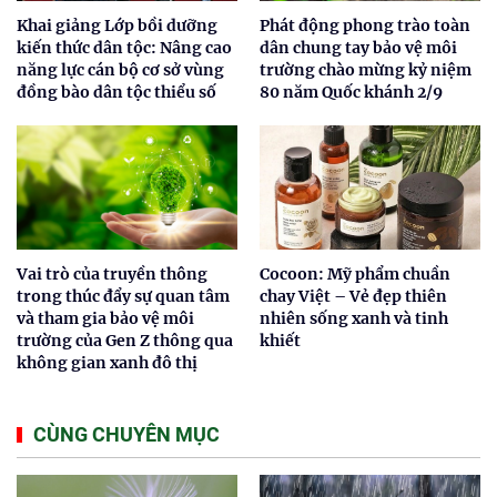
Khai giảng Lớp bồi dưỡng
Phát động phong trào toàn
kiến thức dân tộc: Nâng cao
dân chung tay bảo vệ môi
năng lực cán bộ cơ sở vùng
trường chào mừng kỷ niệm
đồng bào dân tộc thiểu số
80 năm Quốc khánh 2/9
Vai trò của truyền thông
Cocoon: Mỹ phẩm chuần
trong thúc đẩy sự quan tâm
chay Việt – Vẻ đẹp thiên
và tham gia bảo vệ môi
nhiên sống xanh và tinh
trường của Gen Z thông qua
khiết
không gian xanh đô thị
CÙNG CHUYÊN MỤC