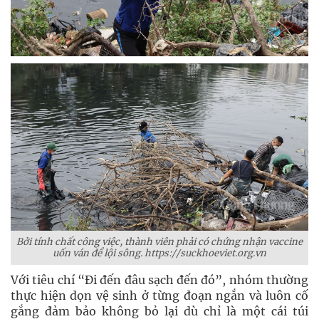
Bởi tính chất công việc, thành viên phải có chứng nhận vaccine
uốn ván để lội sông. https://suckhoeviet.org.vn
Với tiêu chí “Đi đến đâu sạch đến đó”, nhóm thường
thực hiện dọn vệ sinh ở từng đoạn ngắn và luôn cố
gắng đảm bảo không bỏ lại dù chỉ là một cái túi