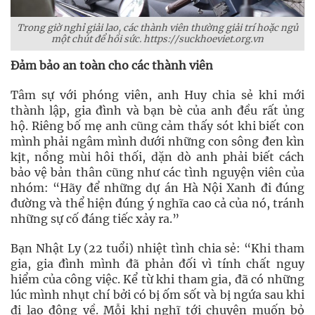
Trong giờ nghỉ giải lao, các thành viên thường giải trí hoặc ngủ
một chút để hồi sức. https://suckhoeviet.org.vn
Đảm bảo an toàn cho các thành viên
Tâm sự với phóng viên, anh Huy chia sẻ khi mới
thành lập, gia đình và bạn bè của anh đều rất ủng
hộ. Riêng bố mẹ anh cũng cảm thấy sót khi biết con
mình phải ngâm mình dưới những con sông đen kìn
kịt, nồng mùi hôi thối, dặn dò anh phải biết cách
bảo vệ bản thân cũng như các tình nguyện viên của
nhóm: “Hãy để những dự án Hà Nội Xanh đi đúng
đường và thể hiện đúng ý nghĩa cao cả của nó, tránh
những sự cố đáng tiếc xảy ra.”
Bạn Nhật Ly (22 tuổi) nhiệt tình chia sẻ: “Khi tham
gia, gia đình mình đã phản đối vì tính chất nguy
hiểm của công việc. Kể từ khi tham gia, đã có những
lúc mình nhụt chí bởi có bị ốm sốt và bị ngứa sau khi
đi lao động về. Mỗi khi nghĩ tới chuyện muốn bỏ