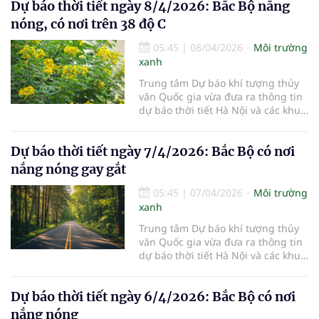
Dự báo thời tiết ngày 8/4/2026: Bắc Bộ nắng
nóng, có nơi trên 38 độ C
05:45
|
08/04/2026
Môi trường
xanh
Trung tâm Dự báo khí tượng thủy
văn Quốc gia vừa đưa ra thông tin
dự báo thời tiết Hà Nội và các khu
vực khác trên cả nước ngày
8/4/2026.
Dự báo thời tiết ngày 7/4/2026: Bắc Bộ có nơi
nắng nóng gay gắt
05:45
|
07/04/2026
Môi trường
xanh
Trung tâm Dự báo khí tượng thủy
văn Quốc gia vừa đưa ra thông tin
dự báo thời tiết Hà Nội và các khu
vực khác trên cả nước ngày
7/4/2026.
Dự báo thời tiết ngày 6/4/2026: Bắc Bộ có nơi
nắng nóng