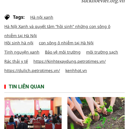
suckhoeviet.org.vn
Tags:
Hà nội xanh
Hà Nội Xanh và quyết tâm “hồi sinh” những con sông ô
nhiễm tại Hà Nội
Hồi sinh hà nội
con sông ô nhiễm tại Hà Nội
Tình nguyện xanh
Bảo vệ môi trường
môi trường sạch
Rác thải y tế
https://kinhtexaydung.petrotimes.vn/
https://dulich.petrotimes.vn/
kenhhot.vn
TIN LIÊN QUAN