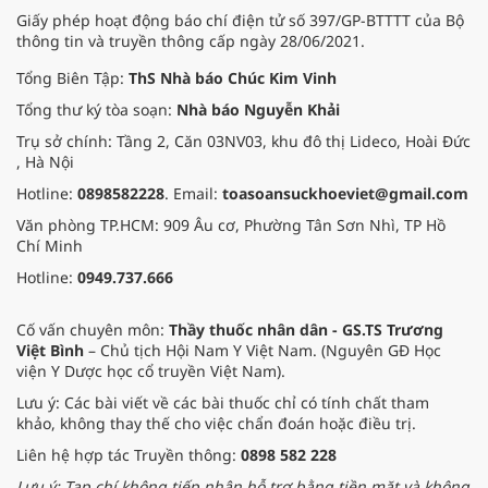
Giấy phép hoạt động báo chí điện tử số 397/GP-BTTTT của Bộ
thông tin và truyền thông cấp ngày 28/06/2021.
Tổng Biên Tập:
ThS Nhà báo Chúc Kim Vinh
Tổng thư ký tòa soạn:
Nhà báo Nguyễn Khải
Trụ sở chính: Tầng 2, Căn 03NV03, khu đô thị Lideco, Hoài Đức
, Hà Nội
Hotline:
0898582228
. Email:
toasoansuckhoeviet@gmail.com
Văn phòng TP.HCM: 909 Âu cơ, Phường Tân Sơn Nhì, TP Hồ
Chí Minh
Hotline:
0949.737.666
Cố vấn chuyên môn:
Thầy thuốc nhân dân - GS.TS Trương
Việt Bình
– Chủ tịch Hội Nam Y Việt Nam. (Nguyên GĐ Học
viện Y Dược học cổ truyền Việt Nam).
Lưu ý: Các bài viết về các bài thuốc chỉ có tính chất tham
khảo, không thay thế cho việc chẩn đoán hoặc điều trị.
Liên hệ hợp tác Truyền thông:
0898 582 228
Lưu ý: Tạp chí không tiếp nhận hỗ trợ bằng tiền mặt và không