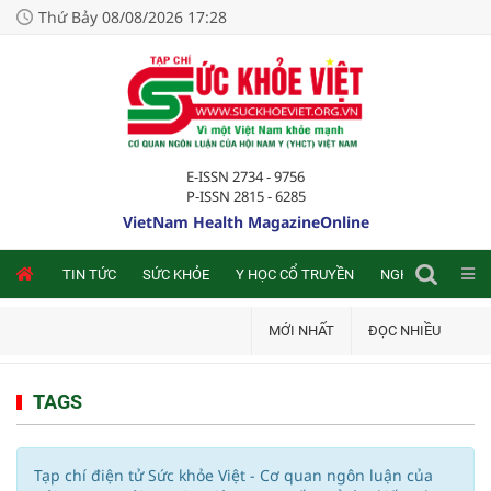
Thứ Bảy 08/08/2026 17:28
E-ISSN 2734 - 9756
P-ISSN 2815 - 6285
VietNam Health MagazineOnline
NLINE
TIN TỨC
SỨC KHỎE
Y HỌC CỔ TRUYỀN
NGHIÊN CỨU TRA
MỚI NHẤT
ĐỌC NHIỀU
TAGS
Tạp chí điện tử Sức khỏe Việt - Cơ quan ngôn luận của