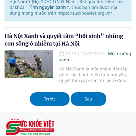
Hội Nam Y (Hội YDHCT) Việt Nam - Kết quả tìm kiếm cho
từ khóa "
Tình nguyện xanh
", chúc bạn tìm được nội
dung mong muốn trên https://suckhoeviet.org.vn/
Hà Nội Xanh và quyết tâm “hồi sinh” những
con sông ô nhiễm tại Hà Nội
19:36
|
26/03/2023
Môi trường
xanh
Hà Nội Xanh là một nhóm độc lập
gồm các thanh niên tình nguyện,
quyết tâm góp sức trả lại vẻ đẹp
trong xanh cho những con sông
chảy qua thủ đô.
Trước
Sau