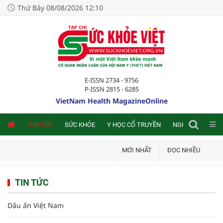
Thứ Bảy 08/08/2026 12:10
E-ISSN 2734 - 9756
P-ISSN 2815 - 6285
VietNam Health MagazineOnline
NLINE
TIN TỨC
SỨC KHỎE
Y HỌC CỔ TRUYỀN
NGHIÊN CỨU TRA
MỚI NHẤT
ĐỌC NHIỀU
TIN TỨC
Dấu ấn Việt Nam