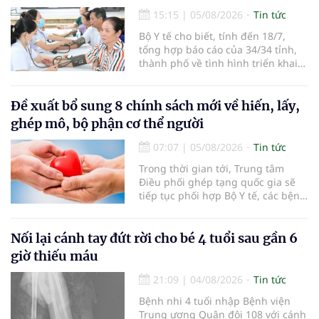
15:15
|
05/08/2026
Tin tức
Bộ Y tế cho biết, tính đến 18/7,
tổng hợp báo cáo của 34/34 tỉnh,
thành phố về tình hình triển khai
khám sức khỏe định kỳ, khám sàng
lọc miễn phí cho người dân, ghi
nhận 32.286.360 người, chiếm gần
Đề xuất bổ sung 8 chính sách mới về hiến, lấy,
30% dân số cả nước đã được khám
ghép mô, bộ phận cơ thể người
sức khỏe định kỳ năm nay.
07:07
|
05/08/2026
Tin tức
Trong thời gian tới, Trung tâm
Điều phối ghép tạng quốc gia sẽ
tiếp tục phối hợp Bộ Y tế, các bệnh
viện và các cơ quan liên quan để
mở rộng mạng lưới điều phối, tăng
cường truyền thông, hoàn thiện
Nối lại cánh tay đứt rời cho bé 4 tuổi sau gần 6
quy trình chuyên môn và hệ thống
giờ thiếu máu
pháp luật để thúc đẩy lĩnh vực
hiến và ghép mô tạng.
21:09
|
04/08/2026
Tin tức
Bệnh nhi 4 tuổi nhập Bệnh viện
Trung ương Quân đội 108 với cánh