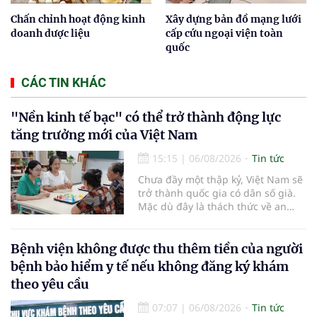
Chấn chỉnh hoạt động kinh
Xây dựng bản đồ mạng lưới
doanh dược liệu
cấp cứu ngoại viện toàn
quốc
CÁC TIN KHÁC
"Nền kinh tế bạc" có thể trở thành động lực
tăng trưởng mới của Việt Nam
15:15
|
06/08/2026
Tin tức
Chưa đầy một thập kỷ, Việt Nam sẽ
trở thành quốc gia có dân số già.
Mặc dù đây là thách thức về an
sinh xã hội, tuy nhiên cũng mở ra
"nền kinh tế bạc", lĩnh vực dự báo
có giá trị hàng tỷ USD.
Bệnh viện không được thu thêm tiền của người
bệnh bảo hiểm y tế nếu không đăng ký khám
theo yêu cầu
07:07
|
06/08/2026
Tin tức