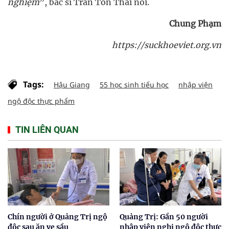
nghiệm
”, bác sĩ Trần Tôn Thái nói.
Chung Phạm
https://suckhoeviet.org.vn
Tags:
Hậu Giang
55 học sinh tiểu học
nhập viện
ngộ độc thực phẩm
TIN LIÊN QUAN
Chín người ở Quảng Trị ngộ
Quảng Trị: Gần 50 người
độc sau ăn ve sầu
nhập viện nghi ngộ độc thực