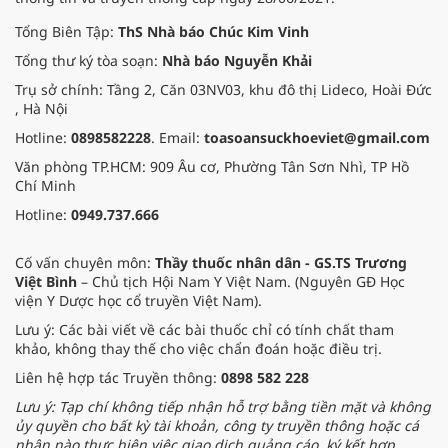
Tổng Biên Tập:
ThS Nhà báo Chúc Kim Vinh
Tổng thư ký tòa soạn:
Nhà báo Nguyễn Khải
Trụ sở chính: Tầng 2, Căn 03NV03, khu đô thị Lideco, Hoài Đức
, Hà Nội
Hotline:
0898582228
. Email:
toasoansuckhoeviet@gmail.com
Văn phòng TP.HCM: 909 Âu cơ, Phường Tân Sơn Nhì, TP Hồ
Chí Minh
Hotline:
0949.737.666
Cố vấn chuyên môn:
Thầy thuốc nhân dân - GS.TS Trương
Việt Bình
– Chủ tịch Hội Nam Y Việt Nam. (Nguyên GĐ Học
viện Y Dược học cổ truyền Việt Nam).
Lưu ý: Các bài viết về các bài thuốc chỉ có tính chất tham
khảo, không thay thế cho việc chẩn đoán hoặc điều trị.
Liên hệ hợp tác Truyền thông:
0898 582 228
Lưu ý: Tạp chí không tiếp nhận hỗ trợ bằng tiền mặt và không
ủy quyền cho bất kỳ tài khoản, công ty truyền thông hoặc cá
nhân nào thực hiện việc giao dịch quảng cáo, ký kết hợp