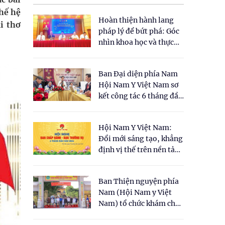
hế hệ
Hoàn thiện hành lang
ài thơ
pháp lý để bứt phá: Góc
nhìn khoa học và thực
tiễn tại Tọa đàm " Đề
xuất một số nội dung
Ban Đại diện phía Nam
cho Luật Y dược cổ
Hội Nam Y Việt Nam sơ
truyền Việt Nam"
kết công tác 6 tháng đầu
năm 2026
Hội Nam Y Việt Nam:
Đổi mới sáng tạo, khẳng
định vị thế trên nền tảng
y học cổ truyền và khoa
học hiện đại
Ban Thiện nguyện phía
Nam (Hội Nam y Việt
Nam) tổ chức khám chữa
bệnh y học cổ truyền và