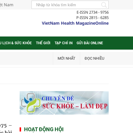
iệt Nam
E-ISSN 2734 - 9756
P-ISSN 2815 - 6285
VietNam Health MagazineOnline
U LỊCH & SỨC KHỎE
THẾ GIỚI
TẠP CHÍ IN
GỬI BÀI ONLINE
MỚI NHẤT
ĐỌC NHIỀU
975 –
HOẠT ĐỘNG HỘI
c bài