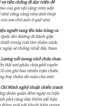
 vợ tiễn chồng đi dọc triền đê
mo cau gói vội vàng cơm nếp
i nhé vững vàng như ánh thép
con em chờ anh ở quê nhà
iệu người vang lên bản hùng ca
 Quốc lên đường đi đánh giặc
 thiết trong trái tim thầm nhắc
 ngày sẽ thống nhất Bắc Nam
 Lương nỗi mong nhớ chứa chan
n Hải nơi phân chia giới tuyến
ổ còn ghi bao nhiêu trận chiến
ng bay thắm đỏ máu cha anh
Chí Minh nghệ thuật chiến tranh
ng đoàn quân đêm ngày ra trận
ánh phá càng dày thêm uất hận
 Rồng mãi bất khuất kiên trung