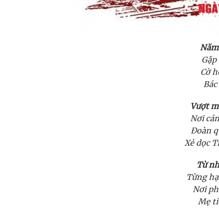
Năm 
Gặp 
Cờ h
Bác
Vượt mấ
Nơi cá
Đoàn q
Xẻ dọc T
Từ nh
Từng hạt
Nơi ph
Mẹ ti