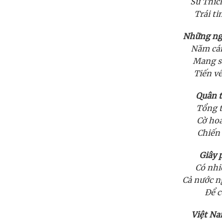
Sư Thíc
Trái t
Những ngà
Năm cán
Mang s
Tiến v
Quân t
Tổng t
Cờ hoa
Chiến 
Giây 
Có nhi
Cả nước n
Để c
Việt Na