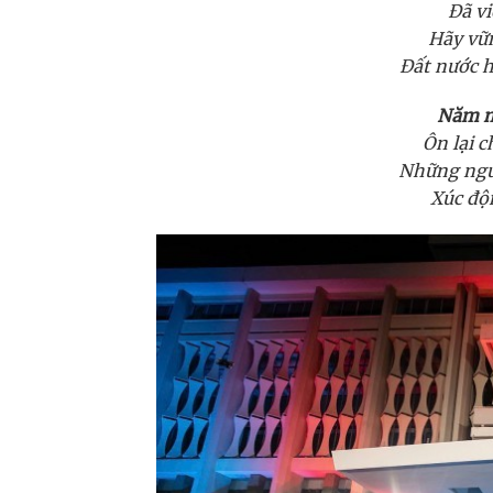
Đã vi
Hãy vữn
Đất nước 
Năm m
Ôn lại 
Những ngư
Xúc độ