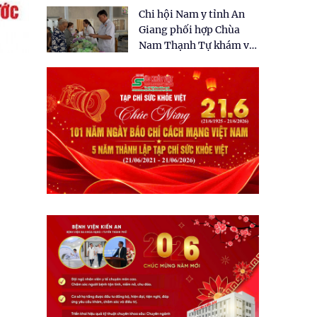
tặng quà cho 150 người
Chi hội Nam y tỉnh An
dân tại xã Tân Tập
Giang phối hợp Chùa
Nam Thạnh Tự khám và
cấp thuốc miễn phí cho
nhân dân