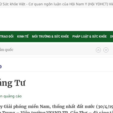
tử Sức khỏe Việt - Cơ quan ngôn luận của Hội Nam Y (Hội YDHCT) V
 TRAO ĐỔI
KINH TẾ
MÔI TRƯỜNG & SỨC KHỎE
PHÁP LUẬT & SỨC KHỎE
D
g trưởng mới của Việt Nam
phương hai cấp trong quản lý hoạt động nha khoa,
o
áng Tư
uồn lực cho môi trường và cộng đồng
ệnh bảo hiểm y tế nếu không đăng ký khám theo yêu
ền quảng cáo
y Giải phóng miền Nam, thống nhất đất nước (30/4/1
h Trung – Viện trưởng VKSND TP. Cần Thơ – đã sáng tá