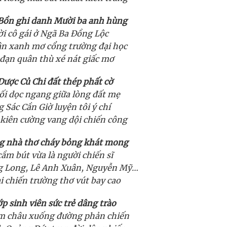
Bồn ghi danh Mười ba anh hùng
i cô gái ở Ngã Ba Đồng Lộc
ân xanh mơ cổng trường đại học
đạn quân thù xé nát giấc mơ
Dược Củ Chi đất thép phất cờ
ối dọc ngang giữa lòng đất mẹ
 Sác Cần Giờ luyện tôi ý chí
kiên cường vang dội chiến công
g nhà thơ cháy bỏng khát mong
ầm bút vừa là người chiến sĩ
g Long, Lê Anh Xuân, Nguyễn Mỹ…
i chiến trường thơ vút bay cao
ớp sinh viên sức trẻ dâng trào
m châu xuống đường phản chiến