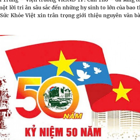
ầm
t lời tri ân sâu sắc đến những hy sinh to lớn của bao t
í Sức Khỏe Việt xin trân trọng giới thiệu nguyên văn b
i sầu riêng 2026
nh vực cấp cứu, điều trị đột quỵ
 lại khai thác vào ngày 19/8
 Máu Của Các Loài Nhân Sâm (Panax Spp.): Tổng
oàn quốc