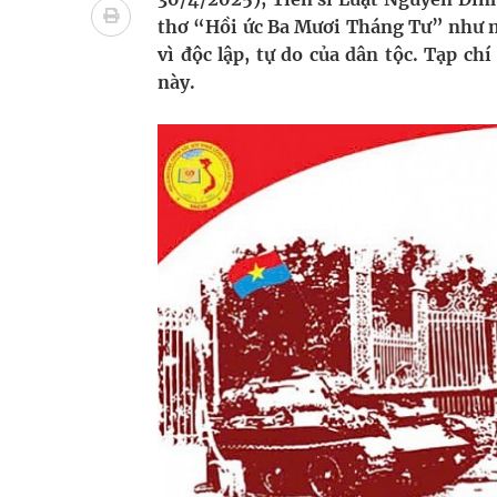
Ung thư thận: Nguy hiểm vì tiến triển quá âm th
thơ “Hồi ức Ba Mươi Tháng Tư” như mộ
vì độc lập, tự do của dân tộc. Tạp ch
Nhiều chuỗi hoạt động lớn được diễn ra tại Lễ hộ
này.
Tiếp tục rà soát, triển khai các nhiệm vụ trong lĩ
Lâm Đồng: Quyết tâm đưa sân bay Liên Khương trở
Tác Dụng Chống Kết Tập Tiểu Cầu Và Chống Đông
Quan Bằng Chứng Dược Lý Và Cơ Chế Phân Tử
Xây dựng bản đồ mạng lưới cấp cứu ngoại viện t