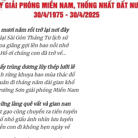
mươi năm rồi trở lại nơi đây
lại Sài Gòn Tháng Tư lịch sử
oa giăng gợi lên bao nỗi nhớ
 Hồ ơi chúng con đã trở về…
y trùng dương lũy thép lưỡi lê
nh rừng khuya bao mùa thác đổ
uân đi tháng năm dài gian khổ
rường Sơn giải phóng Miền Nam
ững làng quê vất vả gian nan
 gạo cũng chuyển ra tiền tuyến
ố nhỏ giấu ánh nhìn lưu luyến
ễn con đi không hẹn ngày về