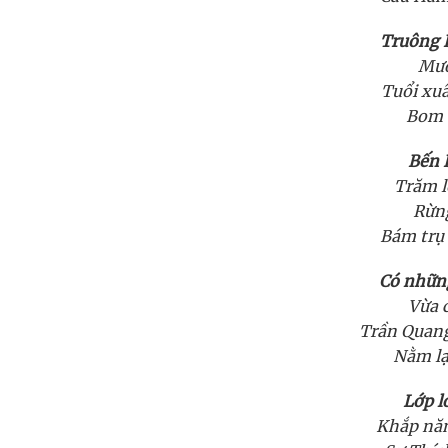
Truông 
Mườ
Tuổi xu
Bom 
Bến 
Trăm l
Rừng
Bám trụ 
Có nhữn
Vừa c
Trần Quan
Nằm lạ
Lớp l
Khắp nă