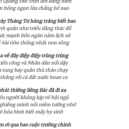
h Quảng Đức trọn đời dâng hiến
im hồng ngọn lửa chẳng hề nao
y Tháng Tư hùng tráng biết bao
h quân như triều dâng thác đổ
ức mạnh bốn ngàn năm lịch sử
ề Sài Gòn thống nhất non sông
a về đây điệp điệp trùng trùng
iến công và Nhân dân nổi dậy
 tung bay quân thù tháo chạy
thắng rồi cả đất nước hoan ca
phút thiêng liêng Bác đã đi xa
ều người không kịp về hội ngộ
ghiêng mình nỗi niềm tưởng nhớ
ó hòa bình biết mấy hy sinh
m ơi qua bao cuộc trường chinh