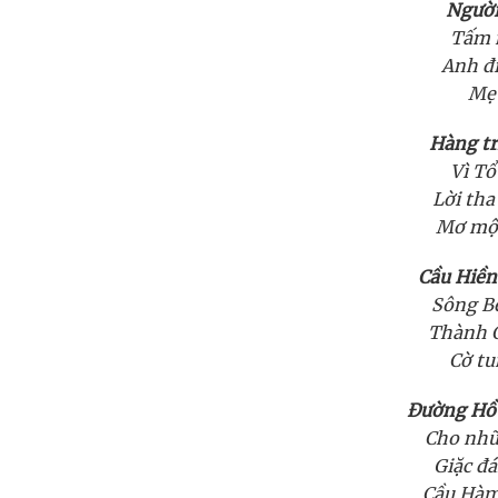
Người
Tấm 
Anh đ
Mẹ 
Hàng tr
Vì Tổ
Lời tha
Mơ một
Cầu Hiền
Sông Bế
Thành C
Cờ tu
Đường Hồ 
Cho nhữ
Giặc đ
Cầu Hàm