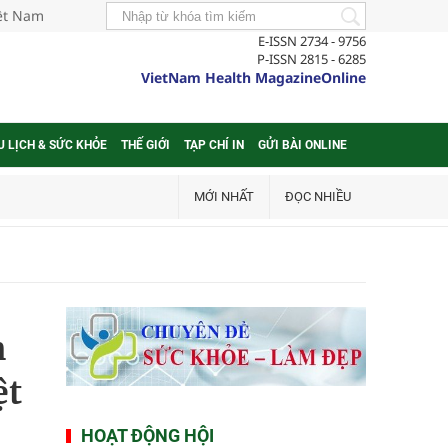
iệt Nam
E-ISSN 2734 - 9756
P-ISSN 2815 - 6285
VietNam Health MagazineOnline
U LỊCH & SỨC KHỎE
THẾ GIỚI
TẠP CHÍ IN
GỬI BÀI ONLINE
MỚI NHẤT
ĐỌC NHIỀU
h
ệt
HOẠT ĐỘNG HỘI