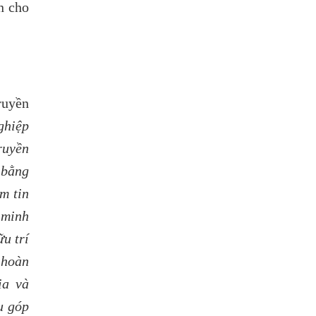
n cho
ruyền
ghiệp
ruyền
 bằng
m tin
 minh
u trí
 hoàn
ia và
u góp