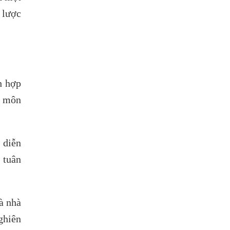
n lược
h hợp
n môn
 diễn
 tuân
à nhà
ghiên