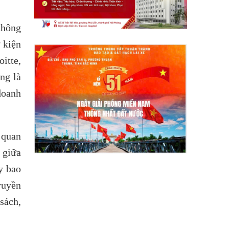
thông
 kiện
itte,
ng là
doanh
 quan
 giữa
y bao
ruyền
sách,