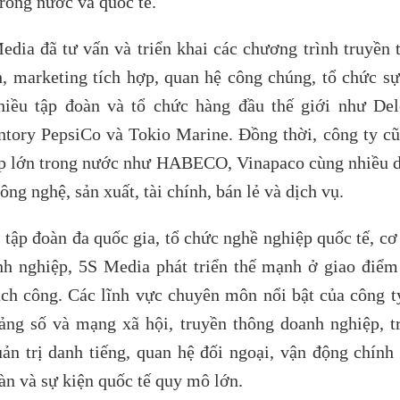
rong nước và quốc tế.
Media đã tư vấn và triển khai các chương trình truyền 
h, marketing tích hợp, quan hệ công chúng, tổ chức sự
hiều tập đoàn và tổ chức hàng đầu thế giới như Delo
tory PepsiCo và Tokio Marine. Đồng thời, công ty cũ
iệp lớn trong nước như HABECO, Vinapaco cùng nhiều 
ng nghệ, sản xuất, tài chính, bán lẻ và dịch vụ.
tập đoàn đa quốc gia, tổ chức nghề nghiệp quốc tế, cơ
h nghiệp, 5S Media phát triển thế mạnh ở giao điểm
ách công. Các lĩnh vực chuyên môn nổi bật của công t
tảng số và mạng xã hội, truyền thông doanh nghiệp, t
uản trị danh tiếng, quan hệ đối ngoại, vận động chính 
àn và sự kiện quốc tế quy mô lớn.