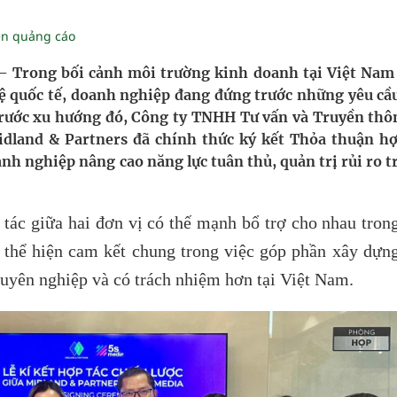
ền quảng cáo
nghiệm thực tế
– Trong bối cảnh môi trường kinh doanh tại Việt Nam
hìn phụ nữ mỗi năm
lệ quốc tế, doanh nghiệp đang đứng trước những yêu cầ
 Trước xu hướng đó, Công ty TNHH Tư vấn và Truyền thô
dland & Partners đã chính thức ký kết Thỏa thuận hợ
nh nghiệp nâng cao năng lực tuân thủ, quản trị rủi ro t
tác giữa hai đơn vị có thế mạnh bổ trợ cho nhau trong
 thể hiện cam kết chung trong việc góp phần xây dựn
uyên nghiệp và có trách nhiệm hơn tại Việt Nam.