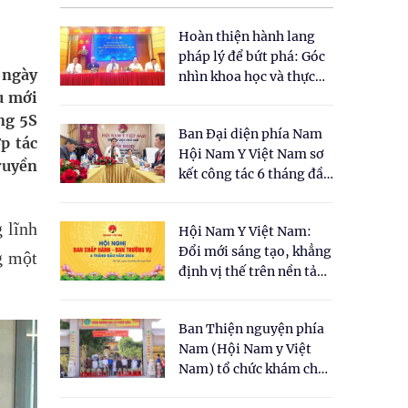
Hoàn thiện hành lang
pháp lý để bứt phá: Góc
 ngày
nhìn khoa học và thực
u mới
tiễn tại Tọa đàm " Đề
xuất một số nội dung
ng 5S
Ban Đại diện phía Nam
cho Luật Y dược cổ
p tác
Hội Nam Y Việt Nam sơ
truyền Việt Nam"
ruyền
kết công tác 6 tháng đầu
năm 2026
 lĩnh
Hội Nam Y Việt Nam:
Đổi mới sáng tạo, khẳng
g một
định vị thế trên nền tảng
y học cổ truyền và khoa
học hiện đại
Ban Thiện nguyện phía
Nam (Hội Nam y Việt
Nam) tổ chức khám chữa
bệnh y học cổ truyền và