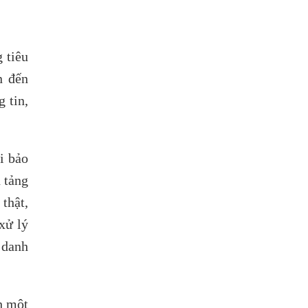
 tiêu
n đến
 tin,
i bảo
 tảng
 thật,
xử lý
 danh
h một