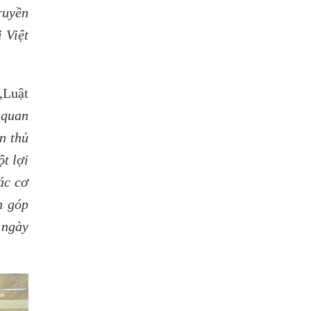
ruyền
 Việt
,Luật
 quan
n thủ
t lợi
ác cơ
n góp
 ngày