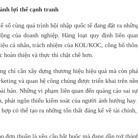
ành lợi thế cạnh tranh
ế số cùng quá trình hội nhập quốc tế đang đặt ra những
động của doanh nghiệp. Hàng loạt quy định liên qua
 liệu cá nhân, trách nhiệm của KOL/KOC, công bố thông
 hoàn thiện và thực thi chặt chẽ hơn.
ng chỉ cần xây dựng thương hiệu hiệu quả mà còn phả
keting và quan hệ công chúng được triển khai trên nền
 bài bản. Những vi phạm liên quan đến quảng cáo sai sự
, phát ngôn thiếu kiểm soát của người ảnh hưởng hay 
ợp có thể tạo ra những tổn thất đáng kể về tài chính,
òn đơn thuần là yêu cầu bắt buộc mà đang dần trở thàn