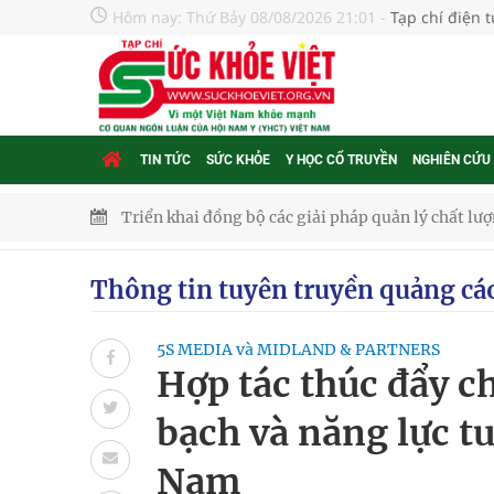
Hôm nay:
Thứ Bảy 08/08/2026 21:01
-
Tạp chí điện 
TIN TỨC
SỨC KHỎE
Y HỌC CỔ TRUYỀN
NGHIÊN CỨU
Triển khai đồng bộ các giải pháp quản lý chất lư
Cách âm nhạc trị liệu được “đo ni đóng giày”
Thông tin tuyên truyền quảng cá
Dự báo thời tiết ngày 08/8/2026: Bắc Bộ nắng nón
5S MEDIA và MIDLAND & PARTNERS
Đắk Lắk: Đẩy nhanh tiến độ khám sức khỏe định 
Hợp tác thúc đẩy 
Tổng hợp những cách trị thâm body nách, bẹn, m
bạch và năng lực t
Tỷ lệ tật khúc xạ ở trẻ gia tăng: Khuyến nghị của
Nam