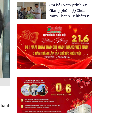
tặng quà cho 150 người
Chi hội Nam y tỉnh An
dân tại xã Tân Tập
Giang phối hợp Chùa
Nam Thạnh Tự khám và
cấp thuốc miễn phí cho
nhân dân
 hành