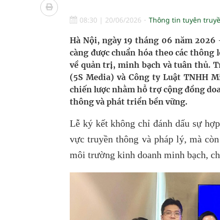
Nhiều lợi thế để nâng chất lượng y tế
08:30
|
20/06/2026
Thông tin tuyên truy
Vương Thành Công: Khi việc học bắt đầu từ trải 
Hà Nội, ngày 19 tháng 06 năm 2026 
Tầm soát sớm ung thư vú giúp cứu sống hàng ng
càng được chuẩn hóa theo các thông 
về quản trị, minh bạch và tuân thủ.
Giải pháp nâng cao thị lực thời hiện đại
(5S Media) và Công ty Luật TNHH Mi
chiến lược nhằm hỗ trợ cộng đồng doa
thông và phát triển bền vững.
Lễ ký kết không chỉ đánh dấu sự hợp 
vực truyền thông và pháp lý, mà còn
môi trường kinh doanh minh bạch, ch