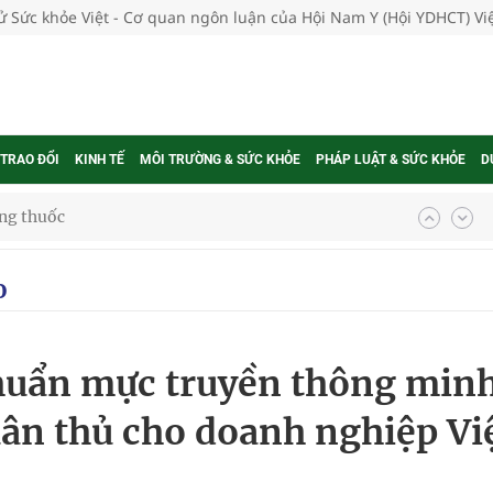
tử Sức khỏe Việt - Cơ quan ngôn luận của Hội Nam Y (Hội YDHCT) V
 TRAO ĐỔI
KINH TẾ
MÔI TRƯỜNG & SỨC KHỎE
PHÁP LUẬT & SỨC KHỎE
D
ợng thuốc
o
g, nhiệt độ cao nhất 35 độ
kỳ, khám sàng lọc cho người dân
chuẩn mực truyền thông min
ông cực hiệu quả
uân thủ cho doanh nghiệp Vi
 chuyên gia