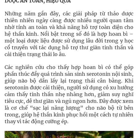
DƯỢC AN TOÀN, HIỆU QUẢ
Những năm gần đây, các giải pháp từ thảo dược
thiên nhiên ngày càng được nhiều người quan tâm
nhờ tính an toàn và khả năng hỗ trợ toàn diện cho
hệ thần kinh. Nổi bật trong số đó là hợp hoan bì –
một loại dược liệu được sử dụng lâu đời trong y học
cổ truyền với tác dụng hỗ trợ thư giãn tinh thần và
cải thiện trạng thái lo âu.
Các nghiên cứu cho thấy hợp hoan bì có thể góp
phần thúc đẩy quá trình sản sinh serotonin nội sinh,
giúp não bộ dần lấy lại trạng thái cân bằng. Khi
serotonin được cải thiện, người sử dụng có xu hướng
cảm thấy tinh thần nhẹ nhàng hơn, giảm suy nghĩ
tiêu cực, dễ thư giãn và ngủ ngon hơn. Đây được xem
là cơ chế “sạc lại năng lượng” cho não bộ từ bên
trong, giúp hệ thần kinh phục hồi một cách tự nhiên
thay vì tác động cưỡng ép.