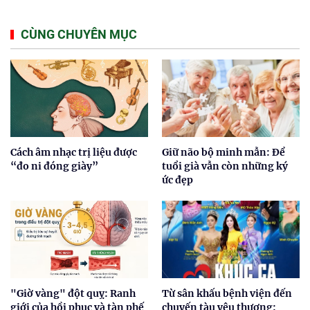
CÙNG CHUYÊN MỤC
Cách âm nhạc trị liệu được
Giữ não bộ minh mẫn: Để
“đo ni đóng giày”
tuổi già vẫn còn những ký
ức đẹp
"Giờ vàng" đột quỵ: Ranh
Từ sân khấu bệnh viện đến
giới của hồi phục và tàn phế
chuyến tàu yêu thương: