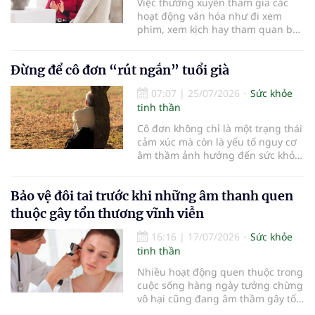
Việc thường xuyên tham gia các
ý nghĩa quyết định đến khả năng
hoạt động văn hóa như đi xem
sống còn cũng như chất lượng
phim, xem kịch hay tham quan bảo
cuộc sống sau điều trị.
tàng không chỉ mang lại niềm vui
mà còn được chứng minh có thể
Đừng để cô đơn “rút ngắn” tuổi già
cải thiện sức khỏe tinh thần và
tăng cường sự gắn kết xã hội ở
07:07
|
25/07/2026
Sức khỏe
người cao tuổi…
tinh thần
Cô đơn không chỉ là một trạng thái
cảm xúc mà còn là yếu tố nguy cơ
âm thầm ảnh hưởng đến sức khỏe
và tuổi thọ của NCT. Bên cạnh chế
độ dinh dưỡng, vận động hợp lý
Bảo vệ đôi tai trước khi những âm thanh quen
hay kiểm soát bệnh mạn tính; duy
trì sự gắn kết với gia đình và cộng
thuộc gây tổn thương vĩnh viễn
đồng cũng là một “liều thuốc”
quan trọng giúp sống thọ.
16:16
|
17/07/2026
Sức khỏe
tinh thần
Nhiều hoạt động quen thuộc trong
cuộc sống hàng ngày tưởng chừng
vô hại cũng đang âm thầm gây tổn
thương cho đôi tai. Việc bảo vệ