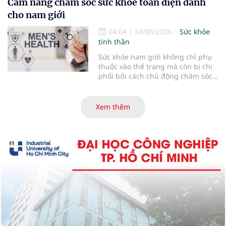
Cẩm nang chăm sóc sức khỏe toàn diện dành
tranh phức tạp hơn tưởng tượng...
cho nam giới
04:04
|
24/06/2026
Sức khỏe
tinh thần
Sức khỏe nam giới không chỉ phụ
thuộc vào thể trạng mà còn bị chi
phối bởi cách chủ động chăm sóc
và phát hiện sớm các vấn đề tiềm
ẩn. Những thay đổi nhỏ trong thói
quen và nhận thức có thể tạo ra
Xem thêm
khác biệt lớn về lâu dài...