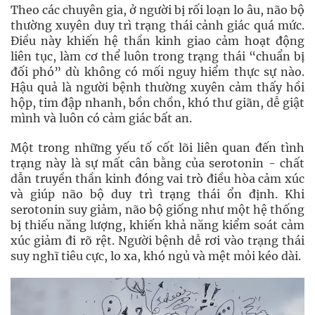
Theo các chuyên gia, ở người bị rối loạn lo âu, não bộ
thường xuyên duy trì trạng thái cảnh giác quá mức.
Điều này khiến hệ thần kinh giao cảm hoạt động
liên tục, làm cơ thể luôn trong trạng thái “chuẩn bị
đối phó” dù không có mối nguy hiểm thực sự nào.
Hậu quả là người bệnh thường xuyên cảm thấy hồi
hộp, tim đập nhanh, bồn chồn, khó thư giãn, dễ giật
mình và luôn có cảm giác bất an.
Một trong những yếu tố cốt lõi liên quan đến tình
trạng này là sự mất cân bằng của serotonin - chất
dẫn truyền thần kinh đóng vai trò điều hòa cảm xúc
và giúp não bộ duy trì trạng thái ổn định. Khi
serotonin suy giảm, não bộ giống như một hệ thống
bị thiếu năng lượng, khiến khả năng kiểm soát cảm
xúc giảm đi rõ rệt. Người bệnh dễ rơi vào trạng thái
suy nghĩ tiêu cực, lo xa, khó ngủ và mệt mỏi kéo dài.