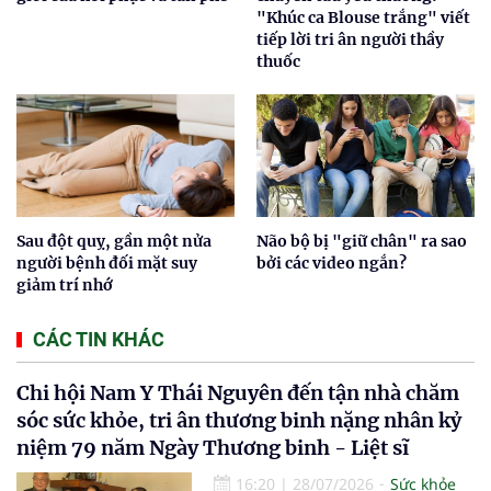
"Khúc ca Blouse trắng" viết
tiếp lời tri ân người thầy
thuốc
Sau đột quỵ, gần một nửa
Não bộ bị "giữ chân" ra sao
người bệnh đối mặt suy
bởi các video ngắn?
giảm trí nhớ
CÁC TIN KHÁC
Chi hội Nam Y Thái Nguyên đến tận nhà chăm
sóc sức khỏe, tri ân thương binh nặng nhân kỷ
niệm 79 năm Ngày Thương binh - Liệt sĩ
16:20
|
28/07/2026
Sức khỏe