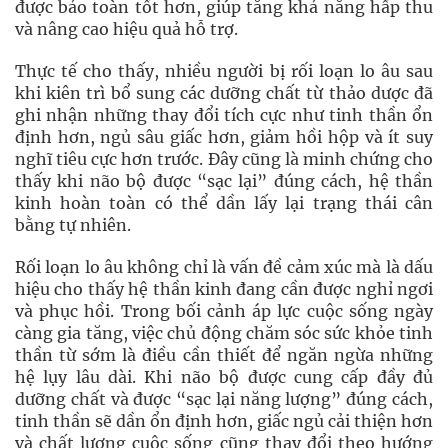
được bảo toàn tốt hơn, giúp tăng khả năng hấp thu
và nâng cao hiệu quả hỗ trợ.
Thực tế cho thấy, nhiều người bị rối loạn lo âu sau
khi kiên trì bổ sung các dưỡng chất từ thảo dược đã
ghi nhận những thay đổi tích cực như tinh thần ổn
định hơn, ngủ sâu giấc hơn, giảm hồi hộp và ít suy
nghĩ tiêu cực hơn trước. Đây cũng là minh chứng cho
thấy khi não bộ được “sạc lại” đúng cách, hệ thần
kinh hoàn toàn có thể dần lấy lại trạng thái cân
bằng tự nhiên.
Rối loạn lo âu không chỉ là vấn đề cảm xúc mà là dấu
hiệu cho thấy hệ thần kinh đang cần được nghỉ ngơi
và phục hồi. Trong bối cảnh áp lực cuộc sống ngày
càng gia tăng, việc chủ động chăm sóc sức khỏe tinh
thần từ sớm là điều cần thiết để ngăn ngừa những
hệ lụy lâu dài. Khi não bộ được cung cấp đầy đủ
dưỡng chất và được “sạc lại năng lượng” đúng cách,
tinh thần sẽ dần ổn định hơn, giấc ngủ cải thiện hơn
và chất lượng cuộc sống cũng thay đổi theo hướng