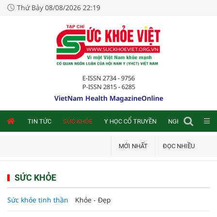
Thứ Bảy 08/08/2026 22:19
E-ISSN 2734 - 9756
P-ISSN 2815 - 6285
VietNam Health MagazineOnline
NLINE
TIN TỨC
SỨC KHỎE
Y HỌC CỔ TRUYỀN
NGHIÊN CỨU TRA
MỚI NHẤT
ĐỌC NHIỀU
SỨC KHỎE
Sức khỏe tinh thần
Khỏe - Đẹp