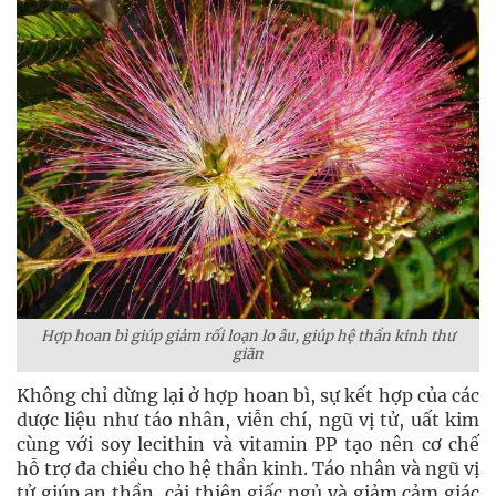
Hợp hoan bì giúp giảm rối loạn lo âu, giúp hệ thần kinh thư
giãn
Không chỉ dừng lại ở hợp hoan bì, sự kết hợp của các
dược liệu như táo nhân, viễn chí, ngũ vị tử, uất kim
cùng với soy lecithin và vitamin PP tạo nên cơ chế
hỗ trợ đa chiều cho hệ thần kinh. Táo nhân và ngũ vị
tử giúp an thần, cải thiện giấc ngủ và giảm cảm giác