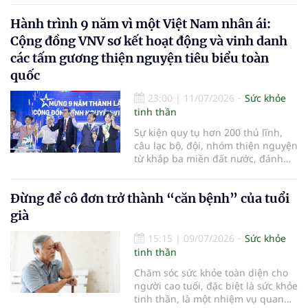
thính giác từ sớm có thể giúp duy
Hành trình 9 năm vì một Việt Nam nhân ái:
trì khả năng nghe trong nhiều
thập kỷ sau này…
Cộng đồng VNV sơ kết hoạt động và vinh danh
các tấm gương thiện nguyện tiêu biểu toàn
quốc
23:00
|
11/07/2026
Sức khỏe
tinh thần
Sự kiện quy tụ hơn 200 thủ lĩnh,
câu lạc bộ, đội, nhóm thiện nguyện
từ khắp ba miền đất nước, đánh
dấu chặng đường gần một thập kỷ
bền bỉ kết nối yêu thương và chính
Đừng để cô đơn trở thành “căn bệnh” của tuổi
thức ra mắt Mạng lưới Hội viên
VNV hướng tới kỷ nguyên phát
già
triển bền vững
15:15
|
09/07/2026
Sức khỏe
tinh thần
Chăm sóc sức khỏe toàn diện cho
người cao tuổi, đặc biệt là sức khỏe
tinh thần, là một nhiệm vụ quan