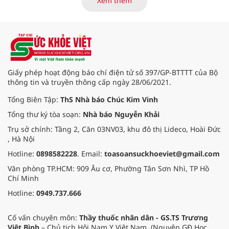
Xem thêm
quy trình chuyên môn và hệ thống
pháp luật để thúc đẩy lĩnh vực
hiến và ghép mô tạng.
Giấy phép hoạt động báo chí điện tử số 397/GP-BTTTT của Bộ
thông tin và truyền thông cấp ngày 28/06/2021.
Tổng Biên Tập:
ThS Nhà báo Chúc Kim Vinh
Tổng thư ký tòa soạn:
Nhà báo Nguyễn Khải
Trụ sở chính: Tầng 2, Căn 03NV03, khu đô thị Lideco, Hoài Đức
, Hà Nội
Hotline:
0898582228
. Email:
toasoansuckhoeviet@gmail.com
Văn phòng TP.HCM: 909 Âu cơ, Phường Tân Sơn Nhì, TP Hồ
Chí Minh
Hotline:
0949.737.666
Cố vấn chuyên môn:
Thầy thuốc nhân dân - GS.TS Trương
Việt Bình
– Chủ tịch Hội Nam Y Việt Nam. (Nguyên GĐ Học