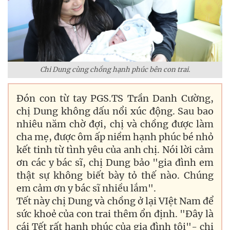
Chi Dung cùng chồng hạnh phúc bên con trai.
Đón con từ tay PGS.TS Trần Danh Cường,
chị Dung không dấu nổi xúc động. Sau bao
nhiêu năm chờ đợi, chị và chồng được làm
cha mẹ, được ôm ấp niềm hạnh phúc bé nhỏ
kết tinh từ tình yêu của anh chị. Nói lời cảm
ơn các y bác sĩ, chị Dung bảo "gia đình em
thật sự không biết bày tỏ thế nào. Chúng
em cảm ơn y bác sĩ nhiều lắm".
Tết này chị Dung và chồng ở lại VIệt Nam để
sức khoẻ của con trai thêm ổn định. "Đây là
cái Tết rất hạnh phúc của gia đình tôi"- chị