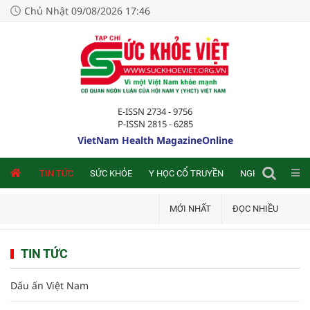
Chủ Nhật 09/08/2026 17:46
E-ISSN 2734 - 9756
P-ISSN 2815 - 6285
VietNam Health MagazineOnline
NLINE
TIN TỨC
SỨC KHỎE
Y HỌC CỔ TRUYỀN
NGHIÊN CỨU TRA
MỚI NHẤT
ĐỌC NHIỀU
TIN TỨC
Dấu ấn Việt Nam