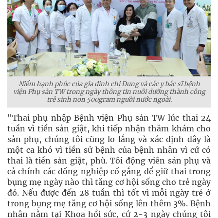
Niềm hạnh phúc của gia đình chị Dung và các y bác sĩ bệnh
viện Phụ sản TW trong ngày thông tin nuôi dưỡng thành công
trẻ sinh non 500gram người nước ngoài.
"Thai phụ nhập Bệnh viện Phụ sản TW lúc thai 24
tuần vì tiền sản giật, khi tiếp nhận thăm khám cho
sản phụ, chúng tôi cũng lo lắng và xác định đây là
một ca khó vì tiền sử bệnh của bệnh nhân vì cứ có
thai là tiền sản giật, phù. Tôi động viên sản phụ và
cả chính các đồng nghiệp cố gắng để giữ thai trong
bụng mẹ ngày nào thì tăng cơ hội sống cho trẻ ngày
đó. Nếu được đến 28 tuần thì tốt vì mỗi ngày trẻ ở
trong bụng mẹ tăng cơ hội sống lên thêm 3%. Bệnh
nhân nằm tại Khoa hồi sức, cứ 2-3 ngày chúng tôi