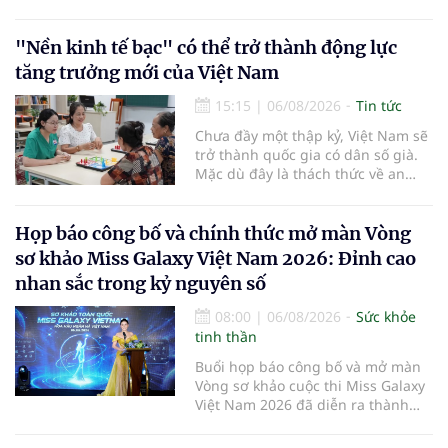
mạng lưới cấp cứu ngoại viện,
đồng thời chuẩn hóa đào tạo, hoàn
thiện cơ chế tài chính và đa dạng
"Nền kinh tế bạc" có thể trở thành động lực
hóa phương tiện nhằm nâng cao
tăng trưởng mới của Việt Nam
năng lực cấp cứu trước viện trên
phạm vi cả nước.
15:15
|
06/08/2026
Tin tức
Chưa đầy một thập kỷ, Việt Nam sẽ
trở thành quốc gia có dân số già.
Mặc dù đây là thách thức về an
sinh xã hội, tuy nhiên cũng mở ra
"nền kinh tế bạc", lĩnh vực dự báo
có giá trị hàng tỷ USD.
Họp báo công bố và chính thức mở màn Vòng
sơ khảo Miss Galaxy Việt Nam 2026: Đỉnh cao
nhan sắc trong kỷ nguyên số
08:00
|
06/08/2026
Sức khỏe
tinh thần
Buổi họp báo công bố và mở màn
Vòng sơ khảo cuộc thi Miss Galaxy
Việt Nam 2026 đã diễn ra thành
công rực rỡ. Sự kiện đánh dấu sự
khởi đầu của một đấu trường nhan