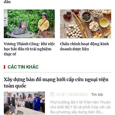
dân
Vương Thành Công: Khi việc
Chấn chỉnh hoạt động kinh
học bắt đầu từ trải nghiệm
doanh dược liệu
thực tế
CÁC TIN KHÁC
Xây dựng bản đồ mạng lưới cấp cứu ngoại viện
toàn quốc
15:18
|
06/08/2026
Tin tức
Thứ trưởng Bộ Y tế Trần Văn Thuấn
cho biết Bộ Y tế sẽ phối hợp với các
địa phương xây dựng bản đồ