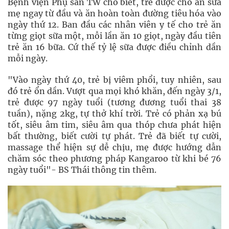
Bệnh viện Phụ sản TW cho biết, trẻ được cho ăn sữa
mẹ ngay từ đầu và ăn hoàn toàn đường tiêu hóa vào
ngày thứ 12. Ban đầu các nhân viên y tế cho trẻ ăn
từng giọt sữa một, mỗi lần ăn 10 giọt, ngày đầu tiên
trẻ ăn 16 bữa. Cứ thế tỷ lệ sữa được điều chỉnh dần
mỗi ngày.
"Vào ngày thứ 40, trẻ bị viêm phổi, tuy nhiên, sau
đó trẻ ổn dần. Vượt qua mọi khó khăn, đến ngày 3/1,
trẻ được 97 ngày tuổi (tương đương tuổi thai 38
tuần), nặng 2kg, tự thở khí trời. Trẻ có phản xạ bú
tốt, siêu âm tim, siêu âm qua thóp chưa phát hiện
bất thường, biết cười tự phát. Trẻ đã biết tự cười,
massage thể hiện sự dễ chịu, mẹ được hướng dẫn
chăm sóc theo phương pháp Kangaroo từ khi bé 76
ngày tuổi"- BS Thái thông tin thêm.