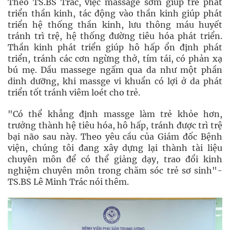
Theo TS.BS Trác, việc massage sớm giúp trẻ phát
triển thần kinh, tác động vào thần kinh giúp phát
triển hệ thống thần kinh, lưu thông máu huyết
tránh trì trệ, hệ thống đường tiêu hóa phát triển.
Thần kinh phát triển giúp hô hấp ổn định phát
triển, tránh các cơn ngừng thở, tím tái, có phản xạ
bú mẹ. Dầu massege ngấm qua da như một phần
dinh dưỡng, khi massge vi khuẩn có lợi ở da phát
triển tốt tránh viêm loét cho trẻ.
"Có thể khẳng định massge làm trẻ khỏe hơn,
trưởng thành hệ tiêu hóa, hô hấp, tránh được trì trệ
bại não sau này. Theo yêu cầu của Giám đốc Bệnh
viện, chúng tôi đang xây dựng lại thành tài liệu
chuyên môn để có thể giảng dạy, trao đổi kinh
nghiệm chuyên môn trong chăm sóc trẻ sơ sinh"-
TS.BS Lê Minh Trác nói thêm.