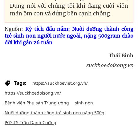
Dung nói với chúng tôi khi đang cười viên
mãn ôm con và đứng bên cạnh chồng.
Nguồn:
Kỳ tích đầu năm: Nuôi dưỡng thành công
trẻ sinh non người nước ngoài, nặng 500gram chào
đời khi gần 26 tuần
Thái Bình
suckhoedoisong.vn
Tags:
https://suckhoeviet.org.vn/
https://suckhoedoisong.vn/
Bệnh viện Phụ sản Trung ương
sinh non
Nuôi dưỡng thành công trẻ sinh non nặng 500g
PGS.TS Trần Danh Cường