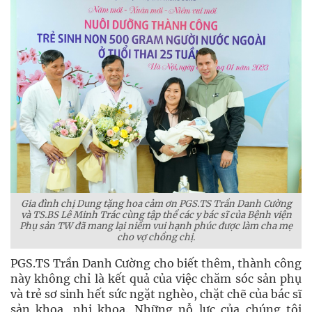
Gia đình chị Dung tặng hoa cảm ơn PGS.TS Trần Danh Cường
và TS.BS Lê Minh Trác cùng tập thể các y bác sĩ của Bệnh viện
Phụ sản TW đã mang lại niềm vui hạnh phúc được làm cha mẹ
cho vợ chồng chị.
PGS.TS Trần Danh Cường cho biết thêm, thành công
này không chỉ là kết quả của việc chăm sóc sản phụ
và trẻ sơ sinh hết sức ngặt nghèo, chặt chẽ của bác sĩ
sản khoa, nhi khoa. Những nỗ lực của chúng tôi