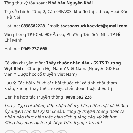
Tổng thư ký tòa soạn:
Nhà báo Nguyễn Khải
Trụ sở chính: Tầng 2, Căn 03NV03, khu đô thị Lideco, Hoài Đức
, Hà Nội
Hotline:
0898582228
. Email:
toasoansuckhoeviet@gmail.com
Văn phòng TP.HCM: 909 Âu cơ, Phường Tân Sơn Nhì, TP Hồ
Chí Minh
Hotline:
0949.737.666
Cố vấn chuyên môn:
Thầy thuốc nhân dân - GS.TS Trương
Việt Bình
– Chủ tịch Hội Nam Y Việt Nam. (Nguyên GĐ Học
viện Y Dược học cổ truyền Việt Nam).
Lưu ý: Các bài viết về các bài thuốc chỉ có tính chất tham
khảo, không thay thế cho việc chẩn đoán hoặc điều trị.
Liên hệ hợp tác Truyền thông:
0898 582 228
Lưu ý: Tạp chí không tiếp nhận hỗ trợ bằng tiền mặt và không
ủy quyền cho bất kỳ tài khoản, công ty truyền thông hoặc cá
nhân nào thực hiện việc giao dịch quảng cáo, ký kết hợp
đồng hay giao dịch trực tiếp! Trân trọng cảm ơn!