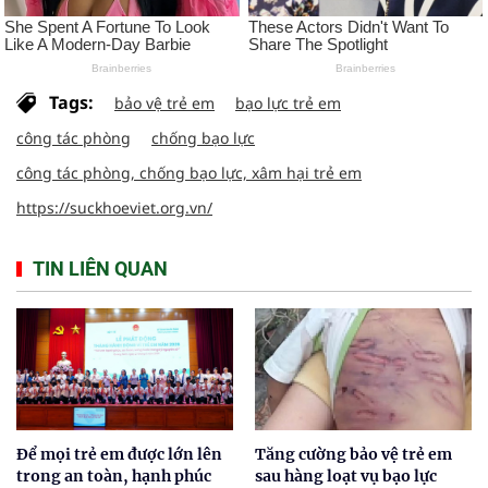
Tags:
bảo vệ trẻ em
bạo lực trẻ em
công tác phòng
chống bạo lực
công tác phòng, chống bạo lực, xâm hại trẻ em
https://suckhoeviet.org.vn/
TIN LIÊN QUAN
Để mọi trẻ em được lớn lên
Tăng cường bảo vệ trẻ em
trong an toàn, hạnh phúc
sau hàng loạt vụ bạo lực