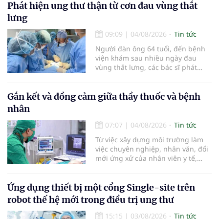
là những nội dung trọng tâm được
Phát hiện ung thư thận từ cơn đau vùng thắt
báo cáo tại Hội thảo khoa học cập
lưng
nhật chẩn đoán và điều trị bệnh lý
tiêu hóa - gan mật vừa diễn ra
09:09
|
04/08/2026
Tin tức
ngày 1/8 tại Bệnh viện Đại học
Người đàn ông 64 tuổi, đến bệnh
quốc tế Hồng Bàng.
viện khám sau nhiều ngày đau
vùng thắt lưng, các bác sĩ phát
hiện khối u thận phải kích thước
khoảng 3cm, nghi ngờ ung thư
biểu mô tế bào thận. Với khối u còn
Gắn kết và đồng cảm giữa thầy thuốc và bệnh
ở giai đoạn sớm, người bệnh được
nhân
chỉ định cắt bán phần thận phải
bằng phẫu thuật robot thay vì phải
07:07
|
04/08/2026
Tin tức
cắt bỏ toàn bộ quả thận như trước
Từ việc xây dựng môi trường làm
đây.
việc chuyên nghiệp, nhân văn, đổi
mới ứng xử của nhân viên y tế,
Bệnh viện đa khoa khu vực Phúc
Yên (tỉnh Phú Thọ) đã tạo nên sự
đồng cảm, gắn kết cao giữa thầy
Ứng dụng thiết bị một cổng Single-site trên
thuốc với bệnh nhân.
robot thế hệ mới trong điều trị ung thư
15:15
|
03/08/2026
Tin tức