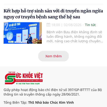
tới công nhận của WHO vào năm
2030.
Kết hợp hỗ trợ sinh sản với di truyền ngăn ngừa
nguy cơ truyền bệnh sang thế hệ sau
18:00
|
02/08/2026
Tin tức
Bệnh viện Bưu điện khẳng định sẽ
luôn đồng hành, không ngừng đổi
mới, nâng cao chất lượng chuyên
môn và dịch vụ để biến những
điều tưởng chừng “không thể”
thành “có thể”, giúp ngày càng
Xem thêm
nhiều gia đình vô sinh, hiếm muộn
sớm tìm được hạnh phúc trọn vẹn,
đón con yêu khỏe mạnh chào đời.
Giấy phép hoạt động báo chí điện tử số 397/GP-BTTTT của Bộ
thông tin và truyền thông cấp ngày 28/06/2021.
Tổng Biên Tập:
ThS Nhà báo Chúc Kim Vinh