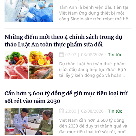
Tâm Anh là bệnh viện đầu tiên tại
Việt Nam ứng dụng thiết bị một
cổng Single-site trên robot thế hệ
mới điều trị ung thư tuyến tiền liệt,
nhân đôi hiệu quả.
Những điểm mới theo 4 chính sách trong dự
thảo Luật An toàn thực phẩm sửa đổi
07:07
|
03/08/2026
Tin tức
Dự thảo Luật An toàn thực phẩm
(sửa đổi) đang tiếp tục được Bộ Y
tế lấy ý kiến đóng góp và hoàn
thiện với nhiều chính sách nhằm
đổi mới phương thức quản lý, tăng
cường hậu kiểm, ứng dụng chuyển
Cần hơn 3.600 tỷ đồng để giữ mục tiêu loại trừ
đổi số, kiểm soát nguy cơ theo toàn
sốt rét vào năm 2030
bộ chuỗi cung ứng và nâng cao
hiệu quả quản lý loại hình thức ăn
20:00
|
02/08/2026
Tin tức
đường phố, bếp ăn tập thể, góp
Việt Nam cần hơn 3.600 tỷ đồng
phần nâng cao hiệu quả bảo đảm
đến 2030 để duy trì thành quả và
an toàn thực phẩm trong giai đoạn
đạt mục tiêu loại trừ sốt rét, hướng
mới.