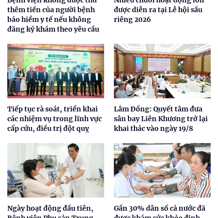
Bệnh viện không được thu
Nhiều chuỗi hoạt động lớn
thêm tiền của người bệnh
được diễn ra tại Lễ hội sầu
bảo hiểm y tế nếu không
riêng 2026
đăng ký khám theo yêu cầu
Tiếp tục rà soát, triển khai
Lâm Đồng: Quyết tâm đưa
các nhiệm vụ trong lĩnh vực
sân bay Liên Khương trở lại
cấp cứu, điều trị đột quỵ
khai thác vào ngày 19/8
Ngày hoạt động đầu tiên,
Gần 30% dân số cả nước đã
Bệnh viện Phụ sản Trung
được khám sức khỏe định