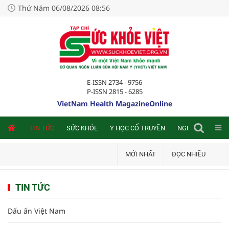
Thứ Năm 06/08/2026 08:56
E-ISSN 2734 - 9756
P-ISSN 2815 - 6285
VietNam Health MagazineOnline
NLINE
TIN TỨC
SỨC KHỎE
Y HỌC CỔ TRUYỀN
NGHIÊN CỨU TRA
MỚI NHẤT
ĐỌC NHIỀU
TIN TỨC
Dấu ấn Việt Nam