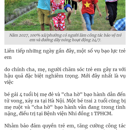
Năm 2027, 100% xã/phường có người làm công tác bảo vệ trẻ
em và đường dây nóng hoạt động 24/7.
Liên tiếp những ngày gần đây, một số vụ bạo lực trẻ
em
do chính cha, mẹ, người chăm sóc trẻ em gây ra với
hậu quả đặc biệt nghiêm trọng. Mới đây nhất là vụ
việc
bé gái 4 tuổi bị mẹ đẻ và "cha hờ" bạo hành dẫn đến
tử vong, xảy ra tại Hà Nội. Một bé trai 2 tuổi cũng bị
mẹ ruột và "cha hờ" bạo hành vẫn đang trong tình
nặng, điều trị tại Bệnh viện Nhi đồng 1 TPHCM.
Nhằm bảo đảm quyền trẻ em, tăng cường công tác