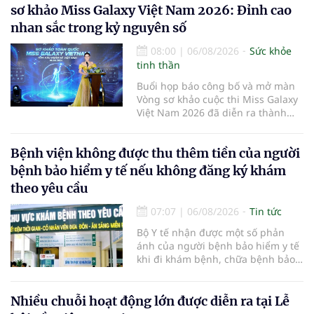
sơ khảo Miss Galaxy Việt Nam 2026: Đỉnh cao
nhan sắc trong kỷ nguyên số
08:00
|
06/08/2026
Sức khỏe
tinh thần
Buổi họp báo công bố và mở màn
Vòng sơ khảo cuộc thi Miss Galaxy
Việt Nam 2026 đã diễn ra thành
công rực rỡ. Sự kiện đánh dấu sự
khởi đầu của một đấu trường nhan
Bệnh viện không được thu thêm tiền của người
sắc quy mô, khác biệt và tiên
phong – nơi tôn vinh vẻ đẹp thời
bệnh bảo hiểm y tế nếu không đăng ký khám
đại mới kết hợp giữa Tri thức, Bản
theo yêu cầu
lĩnh, Văn hóa và Công nghệ số
07:07
|
06/08/2026
Tin tức
Bộ Y tế nhận được một số phản
ánh của người bệnh bảo hiểm y tế
khi đi khám bệnh, chữa bệnh bảo
hiểm y tế đúng trình tự, thủ tục
quy định, không đăng ký khám
bệnh, chữa bệnh theo yêu cầu
Nhiều chuỗi hoạt động lớn được diễn ra tại Lễ
nhưng vẫn phải nộp thêm các chi