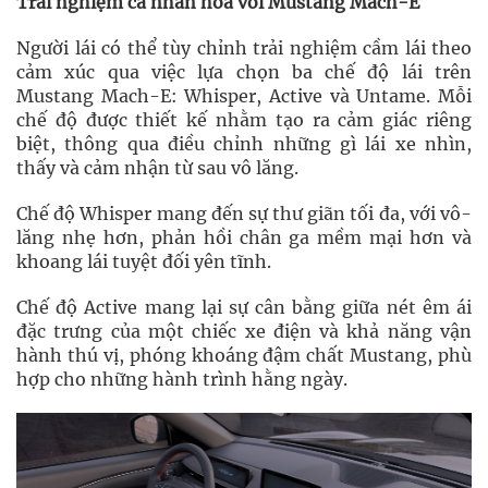
Trải nghiệm cá nhân hóa với Mustang Mach-E
Người lái có thể tùy chỉnh trải nghiệm cầm lái theo
cảm xúc qua việc lựa chọn ba chế độ lái trên
Mustang Mach-E: Whisper, Active và Untame. Mỗi
chế độ được thiết kế nhằm tạo ra cảm giác riêng
biệt, thông qua điều chỉnh những gì lái xe nhìn,
thấy và cảm nhận từ sau vô lăng.
Chế độ Whisper mang đến sự thư giãn tối đa, với vô-
lăng nhẹ hơn, phản hồi chân ga mềm mại hơn và
khoang lái tuyệt đối yên tĩnh.
Chế độ Active mang lại sự cân bằng giữa nét êm ái
đặc trưng của một chiếc xe điện và khả năng vận
hành thú vị, phóng khoáng đậm chất Mustang, phù
hợp cho những hành trình hằng ngày.