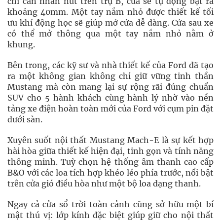
chỉ cần nhấn nút trên trụ B, cửa sẽ tự động bật ra
khoảng 40mm. Một tay nắm nhỏ được thiết kế tối
ưu khí động học sẽ giúp mở cửa dễ dàng. Cửa sau xe
có thể mở thông qua một tay nắm nhỏ nằm ở
khung.
Bên trong, các kỹ sư và nhà thiết kế của Ford đã tạo
ra một không gian không chỉ giữ vững tinh thần
Mustang mà còn mang lại sự rộng rãi đúng chuẩn
SUV cho 5 hành khách cùng hành lý nhờ vào nền
tảng xe điện hoàn toàn mới của Ford với cụm pin đặt
dưới sàn.
Xuyên suốt nội thất Mustang Mach-E là sự kết hợp
hài hòa giữa thiết kế hiện đại, tinh gọn và tính năng
thông minh. Tuỳ chọn hệ thống âm thanh cao cấp
B&O với các loa tích hợp khéo léo phía trước, nổi bật
trên cửa gió điều hòa như một bộ loa dạng thanh.
Ngay cả cửa sổ trời toàn cảnh cũng sở hữu một bí
mật thú vị: lớp kính đặc biệt giúp giữ cho nội thất