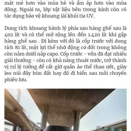
mát mẻ hơn vào mùa hè và ấm áp hơn vào mùa
đông. Ngoài ra, lớp vật liệu bên trong kính còn có
tác dụng bảo vệ khoang lái khỏi tia UV.
Dung tích khoang hành lý phía sau hàng ghế sau là
402 lít và có thể mở rộng lên đến 1.420 lít khi gập
hàng ghế sau . Đi kèm với đó là cốp trước với dung
tích 81 lít, một lợi thế nhờ động cơ đốt trong không
còn nằm dưới nắp capo. Cốp trước - vốn đã đạt nhiều
giải thưởng - còn có khả năng thoát nước, trở thành
vị trí lý tưởng để cất giữ quần áo thể thao ướt, giày
leo núi đầy bùn đất hay đồ đi biển sau mỗi chuyến
phiêu lưu.