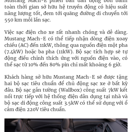
Mustang Mach-E phiên bản dẫn động bốn bánh
toàn thời gian sở hữu hệ truyền động có hiệu suất
năng lượng tốt, đem tới quãng đường di chuyển tới
550 km mỗi lần sạc.
Việc sạc điện cho xe rất nhanh chóng và dễ dàng.
Mustang Mach-E có thể tiếp nhận dòng điện xoay
chiều (AC) đến 11kW, thông qua nguồn điện một pha
(7.4kW) hoặc ba pha (11kW). Bộ sạc tích hợp sẽ tự
động điều chỉnh thích ứng với nguồn điện vào, có
thể sạc từ 10% đến 80% pin chỉ mất khoảng 6 giờ.
Khách hàng sở hữu Mustang Mach-E sẽ được tặng
hai bộ sạc tiêu chuẩn để chủ động sạc xe ở bất kỳ
đâu. Bộ sạc gắn tường (Wallbox) công suất 7kW kết
nối trực tiếp với hệ thống điện dân dụng tại nhà và
bộ sạc di động công suất 3.5kW có thể sử dụng với ổ
cắm điện 220V tiêu chuẩn.