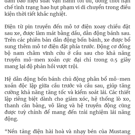
đảm bảo hiệu suất vận hành tối ưu, đồng thời hạn
chế tình trạng hao hụt phạm vi di chuyển trong điều
kiện thời tiết khắc nghiệt.
Điện từ pin truyền đến mô tơ điện xoay chiều đặt
sau xe, được làm mát bằng dầu, dẫn động bánh sau.
Trên các phiên bản dẫn động bốn bánh, xe được bổ
sung thêm mô tơ điện đặt phía trước. Động cơ đồng
bộ nam châm vĩnh cửu ở cầu sau cho khả năng
truyền mô-men xoắn cực đại chỉ trong 0.5 giây
mang lại độ phản hồi vượt trội.
Hệ dẫn động bốn bánh chủ động phân bổ mô-men
xoắn độc lập giữa cầu trước và cầu sau, giúp tăng
cường khả năng tăng tốc và kiểm soát lái. Các thiết
lập riêng biệt dành cho giảm xóc, hệ thống lò xo,
thanh cân bằng, vô lăng và hệ truyền động cũng
được tuỳ chỉnh để mang đến trải nghiệm lái năng
động.
“Nền tảng điện hài hoà và nhạy bén của Mustang