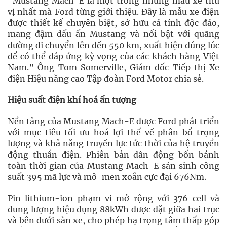
“Mustang Mach-E là một trong những mẫu xe thú
vị nhất mà Ford từng giới thiệu. Đây là mẫu xe điện
được thiết kế chuyên biệt, sở hữu cá tính độc đáo,
mang đậm dấu ấn Mustang và nổi bật với quãng
đường di chuyển lên đến 550 km, xuất hiện đúng lúc
để có thể đáp ứng kỳ vọng của các khách hàng Việt
Nam.” Ông Tom Somerville, Giám đốc Tiếp thị Xe
điện Hiệu năng cao Tập đoàn Ford Motor chia sẻ.
Hiệu suất điện khí hoá ấn tượng
Nền tảng của Mustang Mach-E được Ford phát triển
với mục tiêu tối ưu hoá lợi thế về phân bổ trọng
lượng và khả năng truyền lực tức thời của hệ truyền
động thuần điện. Phiên bản dẫn động bốn bánh
toàn thời gian của Mustang Mach-E sản sinh công
suất 395 mã lực và mô-men xoắn cực đại 676Nm.
Pin lithium-ion phạm vi mở rộng với 376 cell và
dung lượng hiệu dụng 88kWh được đặt giữa hai trục
và bên dưới sàn xe, cho phép hạ trọng tâm thấp góp