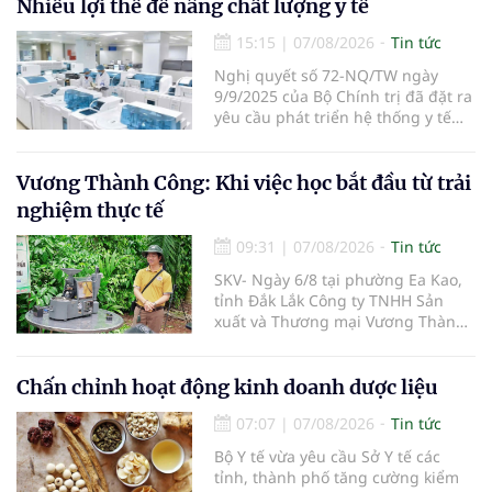
sàng lọc cho 100% người dân trên
Nhiều lợi thế để nâng chất lượng y tế
địa bàn tỉnh trong tháng 10/2026.
15:15
|
07/08/2026
Tin tức
Nghị quyết số 72-NQ/TW ngày
9/9/2025 của Bộ Chính trị đã đặt ra
yêu cầu phát triển hệ thống y tế
hiện đại, công bằng, chất lượng,
hiệu quả và hội nhập quốc tế.
Vương Thành Công: Khi việc học bắt đầu từ trải
nghiệm thực tế
09:31
|
07/08/2026
Tin tức
SKV- Ngày 6/8 tại phường Ea Kao,
tỉnh Đắk Lắk Công ty TNHH Sản
xuất và Thương mại Vương Thành
Công vừa tổ chức lớp chia sẻ kiến
thức cà phê cấp tốc VTC 13, với sự
tham gia của các chủ doanh
Chấn chỉnh hoạt động kinh doanh dược liệu
nghiệp, chủ quán cà phê, hợp tác
07:07
|
07/08/2026
Tin tức
xã, người làm nông nghiệp và
những người yêu thích cà phê.
Bộ Y tế vừa yêu cầu Sở Y tế các
tỉnh, thành phố tăng cường kiểm