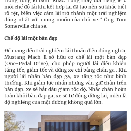
trong từng khoảnh khắc. Từng thay đổi riêng lẻ ở
mỗi chế độ lái khi kết hợp lại đã tạo nên sự khác biệt
rõ rệt, biến việc cầm lái trở thành một trải nghiệm
đúng nhất với mong muốn của chủ xe.” Ông Tom
Somerville chia sẻ.
Chế độ lái một bàn đạp
Để mang đến trải nghiệm lái thuần điện đúng nghĩa,
Mustang Mach-E sở hữu cơ chế lái một bàn đạp
(One-Pedal Drive), cho phép người lái điều khiển
tăng tốc, giảm tốc và dừng xe chỉ bằng chân ga . Khi
người lái nhấn bàn đạp ga, xe tăng tốc như bình
thường. Khi giảm lực nhấn nhưng vẫn giữ chân trên
bàn đạp, xe sẽ bắt đầu giảm tốc độ. Nhấc chân hoàn
toàn khỏi bàn đạp ga, xe sẽ tự động dừng lại, miễn là
độ nghiêng của mặt đường không quá lớn.