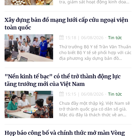
tra, giám sát hoạt động kinh doanh
dược liệu, tập trung vào các cơ sở
bán lẻ dược liệu, thuốc cổ truyền.
Xây dựng bản đồ mạng lưới cấp cứu ngoại viện
toàn quốc
15:18
|
06/08/2026
Tin tức
Thứ trưởng Bộ Y tế Trần Văn Thuấn
cho biết Bộ Y tế sẽ phối hợp với các
địa phương xây dựng bản đồ
mạng lưới cấp cứu ngoại viện,
đồng thời chuẩn hóa đào tạo, hoàn
thiện cơ chế tài chính và đa dạng
"Nền kinh tế bạc" có thể trở thành động lực
hóa phương tiện nhằm nâng cao
tăng trưởng mới của Việt Nam
năng lực cấp cứu trước viện trên
phạm vi cả nước.
15:15
|
06/08/2026
Tin tức
Chưa đầy một thập kỷ, Việt Nam sẽ
trở thành quốc gia có dân số già.
Mặc dù đây là thách thức về an
sinh xã hội, tuy nhiên cũng mở ra
"nền kinh tế bạc", lĩnh vực dự báo
có giá trị hàng tỷ USD.
Họp báo công bố và chính thức mở màn Vòng