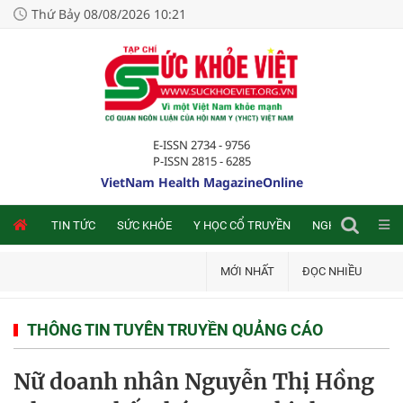
Thứ Bảy 08/08/2026 10:21
E-ISSN 2734 - 9756
P-ISSN 2815 - 6285
VietNam Health MagazineOnline
NLINE
TIN TỨC
SỨC KHỎE
Y HỌC CỔ TRUYỀN
NGHIÊN CỨU TRA
MỚI NHẤT
ĐỌC NHIỀU
THÔNG TIN TUYÊN TRUYỀN QUẢNG CÁO
Nữ doanh nhân Nguyễn Thị Hồng