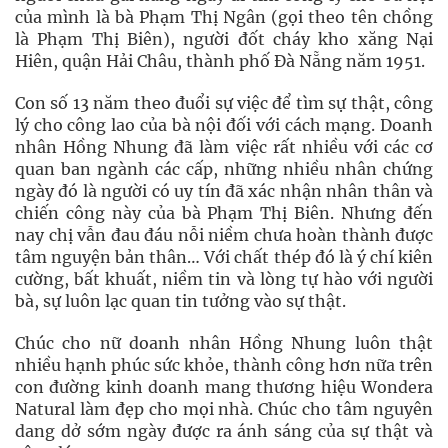
của mình là bà Phạm Thị Ngân (gọi theo tên chồng
là Phạm Thị Biên), người đốt cháy kho xăng Nại
Hiên, quận Hải Châu, thành phố Đà Nẵng năm 1951.
Con số 13 năm theo đuổi sự việc để tìm sự thật, công
lý cho công lao của bà nội đối với cách mạng. Doanh
nhân Hồng Nhung đã làm việc rất nhiều với các cơ
quan ban ngành các cấp, những nhiều nhân chứng
ngày đó là người có uy tín đã xác nhận nhân thân và
chiến công này của bà Phạm Thị Biên. Nhưng đến
nay chị vẫn đau đáu nỗi niềm chưa hoàn thành được
tâm nguyện bản thân… Với chất thép đó là ý chí kiên
cường, bất khuất, niềm tin và lòng tự hào với người
bà, sự luôn lạc quan tin tưởng vào sự thật.
Chúc cho nữ doanh nhân Hồng Nhung luôn thật
nhiều hạnh phúc sức khỏe, thành công hơn nữa trên
con đường kinh doanh mang thương hiệu Wondera
Natural làm đẹp cho mọi nhà. Chúc cho tâm nguyên
dang dở sớm ngày được ra ánh sáng của sự thật và