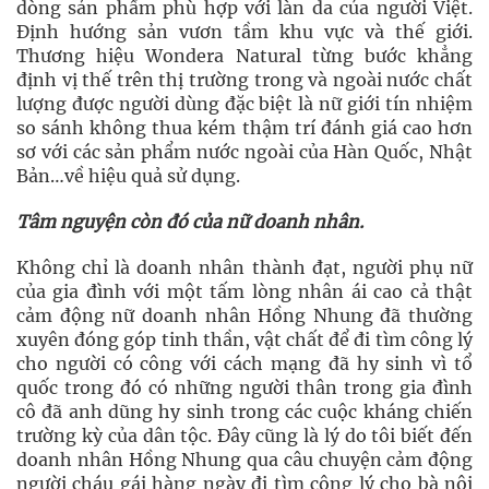
dòng sản phẩm phù hợp với làn da của người Việt.
Định hướng sản vươn tầm khu vực và thế giới.
Thương hiệu Wondera Natural từng bước khẳng
định vị thế trên thị trường trong và ngoài nước chất
lượng được người dùng đặc biệt là nữ giới tín nhiệm
so sánh không thua kém thậm trí đánh giá cao hơn
sơ với các sản phẩm nước ngoài của Hàn Quốc, Nhật
Bản…về hiệu quả sử dụng.
Tâm nguyện còn đó của nữ doanh nhân.
Không chỉ là doanh nhân thành đạt, người phụ nữ
của gia đình với một tấm lòng nhân ái cao cả thật
cảm động nữ doanh nhân Hồng Nhung đã thường
xuyên đóng góp tinh thần, vật chất để đi tìm công lý
cho người có công với cách mạng đã hy sinh vì tổ
quốc trong đó có những người thân trong gia đình
cô đã anh dũng hy sinh trong các cuộc kháng chiến
trường kỳ của dân tộc. Đây cũng là lý do tôi biết đến
doanh nhân Hồng Nhung qua câu chuyện cảm động
người cháu gái hàng ngày đi tìm công lý cho bà nội