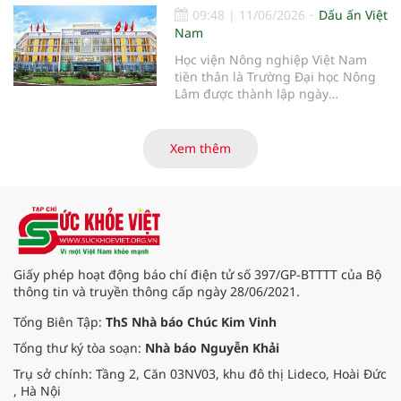
và Truyền thông 5S (5S Media) và
09:48
|
11/06/2026
Dấu ấn Việt
Công ty Luật TNHH Midland &
Nam
Partners đã chính thức ký kết Thỏa
Học viện Nông nghiệp Việt Nam
thuận hợp tác chiến lược nhằm hỗ
tiền thân là Trường Đại học Nông
trợ cộng đồng doanh nghiệp nâng
Lâm được thành lập ngày
cao năng lực tuân thủ, quản trị rủi
12/10/1956 theo Nghị định số
ro truyền thông và phát triển bền
53/NĐ-NL của Bộ Nông Lâm, tiếp
vững.
tục khẳng định vị thế của một cơ
Xem thêm
sở giáo dục đại học công lập trọng
điểm quốc gia. Với hệ sinh thái đào
tạo đa ngành, chú trọng chuyển
đổi số và hội nhập quốc tế, Học
viện là địa chỉ tin cậy cung cấp
nguồn nhân lực chất lượng cao,
đồng hành cùng sự phát triển bền
Giấy phép hoạt động báo chí điện tử số 397/GP-BTTTT của Bộ
vững của đất nước.
thông tin và truyền thông cấp ngày 28/06/2021.
Tổng Biên Tập:
ThS Nhà báo Chúc Kim Vinh
Tổng thư ký tòa soạn:
Nhà báo Nguyễn Khải
Trụ sở chính: Tầng 2, Căn 03NV03, khu đô thị Lideco, Hoài Đức
, Hà Nội