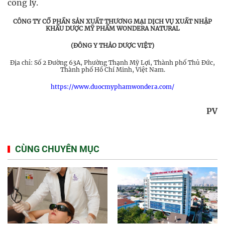
công lý.
CÔNG TY CỔ PHẦN SẢN XUẤT THƯƠNG MẠI DỊCH VỤ XUẤT NHẬP
KHẨU DƯỢC MỸ PHẨM WONDERA NATURAL
(ĐÔNG Y THẢO DƯỢC VIỆT)
Địa chỉ: Số 2 Đường 63A, Phường Thạnh Mỹ Lợi, Thành phố Thủ Đức,
Thành phố Hồ Chí Minh, Việt Nam.
https://www.duocmyphamwondera.com/
PV
CÙNG CHUYÊN MỤC