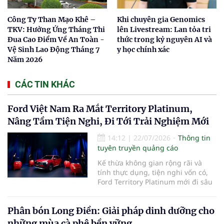
Công Ty Than Mạo Khê –
Khi chuyên gia Genomics
TKV: Hưởng Ứng Tháng Thi
lên Livestream: Lan tỏa tri
Đua Cao Điểm Về An Toàn -
thức trong kỷ nguyên AI và
Vệ Sinh Lao Động Tháng 7
y học chính xác
Năm 2026
CÁC TIN KHÁC
Ford Việt Nam Ra Mắt Territory Platinum,
Nâng Tầm Tiện Nghi, Đi Tới Trải Nghiệm Mới
14:12
|
22/07/2026
Thông tin
tuyên truyền quảng cáo
Kế thừa không gian rộng rãi và
tính thực dụng, tiện nghi vốn có,
Ford Territory Platinum mới đi sâu
vào thiết kế tinh tế với không gian
nội thất da cao cấp màu ghi sáng,
Phân bón Long Điền: Giải pháp dinh dưỡng cho
ốp bậc cửa mạ crome tích hợp LED
phát sáng và hệ thống âm thanh
những mùa cà phê bền vững