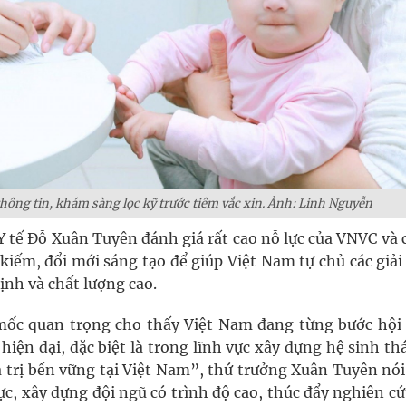
thông tin, khám sàng lọc kỹ trước tiêm vắc xin. Ảnh: Linh Nguyễn
 Y tế Đỗ Xuân Tuyên đánh giá rất cao nỗ lực của VNVC và 
iếm, đổi mới sáng tạo để giúp Việt Nam tự chủ các giải
nh và chất lượng cao.
 mốc quan trọng cho thấy Việt Nam đang từng bước hội
hiện đại, đặc biệt là trong lĩnh vực xây dựng hệ sinh th
á trị bền vững tại Việt Nam”, thứ trưởng Xuân Tuyên nó
c, xây dựng đội ngũ có trình độ cao, thúc đẩy nghiên c