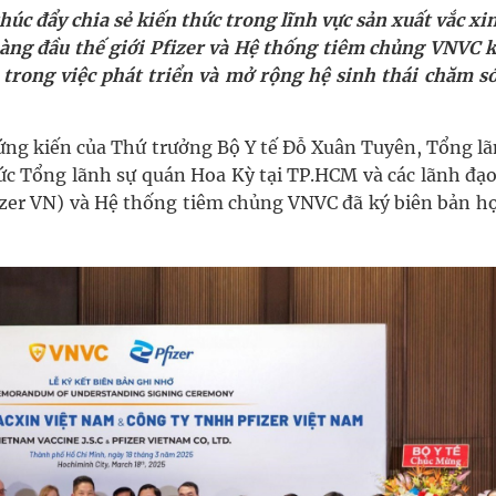
úc đẩy chia sẻ kiến thức trong lĩnh vực sản xuất vắc xi
àng đầu thế giới Pfizer và Hệ thống tiêm chủng VNVC 
g, nhiệt độ cao nhất 35 độ
trong việc phát triển và mở rộng hệ sinh thái chăm só
kỳ, khám sàng lọc cho người dân
hứng kiến của Thứ trưởng Bộ Y tế Đỗ Xuân Tuyên, Tổng lã
ông cực hiệu quả
c Tổng lãnh sự quán Hoa Kỳ tại TP.HCM và các lãnh đạo
izer VN) và Hệ thống tiêm chủng VNVC đã ký biên bản hợ