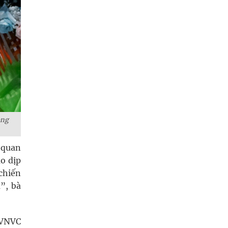
ọng
 quan
ào dịp
 chiến
”, bà
 VNVC