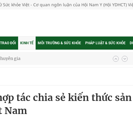
tử Sức khỏe Việt - Cơ quan ngôn luận của Hội Nam Y (Hội YDHCT) V
 TRAO ĐỔI
KINH TẾ
MÔI TRƯỜNG & SỨC KHỎE
PHÁP LUẬT & SỨC KHỎE
D
 chuyên gia
nghiệm thực tế
ợp tác chia sẻ kiến thức sản
hìn phụ nữ mỗi năm
ệt Nam
ợng thuốc