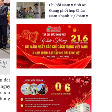
tặng quà cho 150 người
Chi hội Nam y tỉnh An
dân tại xã Tân Tập
Giang phối hợp Chùa
Nam Thạnh Tự khám và
cấp thuốc miễn phí cho
nhân dân
ốc Hệ
 vắc
n đạt
o ngay
c xin
chung