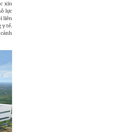
c xin
ỗ lực
i liên
 y tế.
i cảnh