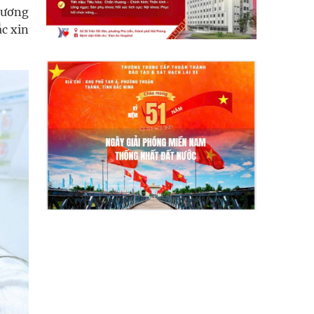
hương
ắc xin