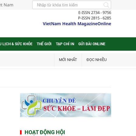
iệt Nam
E-ISSN 2734 - 9756
P-ISSN 2815 - 6285
VietNam Health MagazineOnline
U LỊCH & SỨC KHỎE
THẾ GIỚI
TẠP CHÍ IN
GỬI BÀI ONLINE
MỚI NHẤT
ĐỌC NHIỀU
HOẠT ĐỘNG HỘI