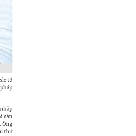
các tổ
 pháp
 nhập
ái sản
i. Ông
ứu thử