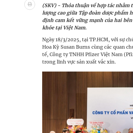
Cách âm nhạc trị liệu được “đo ni đóng giày”
(SKV) - Thỏa thuận về hợp tác nhằm th
lượng cao giữa Tập đoàn dược phẩm h
Dự báo thời tiết ngày 08/8/2026: Bắc Bộ nắng nón
định cam kết vững mạnh của hai bên 
khỏe tại Việt Nam.
Đắk Lắk: Đẩy nhanh tiến độ khám sức khỏe định 
Ngày 18/3/2025, tại TP.HCM, với sự c
Tổng hợp những cách trị thâm body nách, bẹn, m
Hoa Kỳ Susan Burns cùng các quan chứ
tế, Công ty TNHH Pfizer Việt Nam (Pf
trong lĩnh vực sản xuất vắc xin.