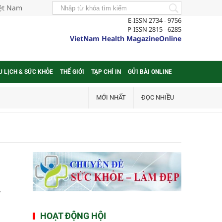
iệt Nam
E-ISSN 2734 - 9756
P-ISSN 2815 - 6285
VietNam Health MagazineOnline
U LỊCH & SỨC KHỎE
THẾ GIỚI
TẠP CHÍ IN
GỬI BÀI ONLINE
MỚI NHẤT
ĐỌC NHIỀU
HOẠT ĐỘNG HỘI