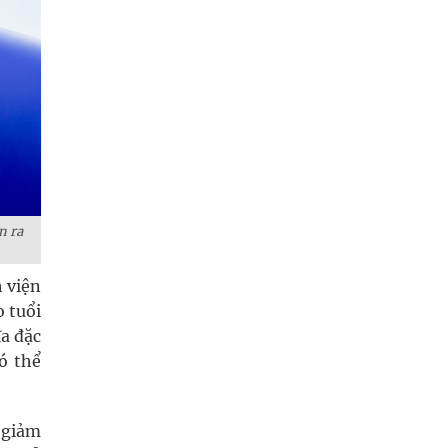
n ra
 viện
 tuổi
ĩa đặc
ó thể
p giảm