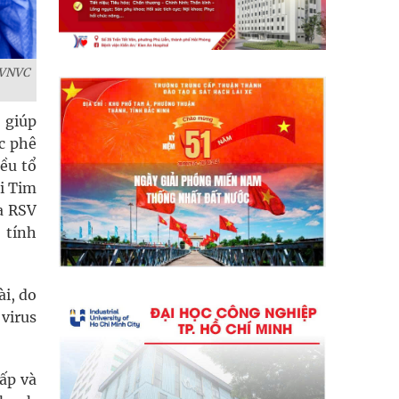
 VNVC
 giúp
ợc phê
iều tổ
ội Tim
a RSV
 tính
ài, do
 virus
ấp và