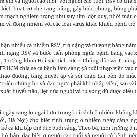
 trẻ em và người cao tuổi. Với người cao tuổi, RSV có thể
 kích hoạt cơ chế tăng nặng, gây biến chứng, bùng phá
 tim mạch nghiêm trọng như suy tim, đột quỵ, nhồi máu c
ễm và đồng nhiễm với các loại virus khác khiến bệnh trở
 nhận nhiều ca nhiễm RSV, trở nặng và tử vong hàng năm
ánh nặng RSV và bước tiến phòng ngừa bệnh bằng vắc x
n, Trưởng khoa Hồi sức tích cực - Chống độc và Trưởng
P.HCM chia sẻ ca bệnh lâm sàng 58 tuổi nhập viện vào 
háo đường, tăng huyết áp và sỏi thận hai bên do mắc
 triệu chứng ho và đau ngực phải khi nhập viện, sau vài
uất huyết não, liệt nửa người và tử vong dù được điều t
i ngày càng lo ngại hơn trong bối cảnh ô nhiễm không k
ổi, Hà Nội) cho biết tình trạng ô nhiễm ngày càng n
kể cả khi tập thể dục buổi sáng. Theo bà, môi trường ô
 hô hấp, đặc biệt ở người cao tuổi và người có bệnh nề