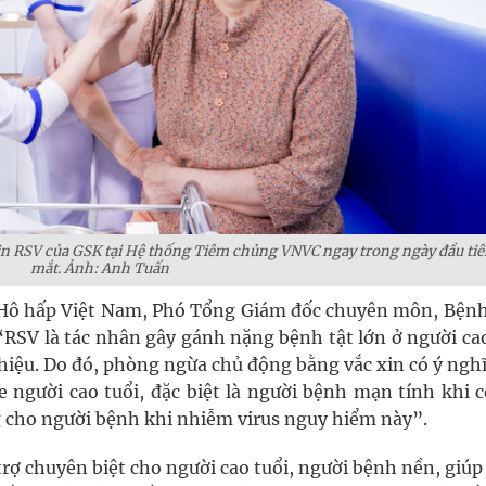
in RSV của GSK tại Hệ thống Tiêm chủng VNVC ngay trong ngày đầu tiê
mắt. Ảnh: Anh Tuấn
 Hô hấp Việt Nam, Phó Tổng Giám đốc chuyên môn, Bệnh
SV là tác nhân gây gánh nặng bệnh tật lớn ở người cao
 hiệu. Do đó, phòng ngừa chủ động bằng vắc xin có ý ngh
e người cao tuổi, đặc biệt là người bệnh mạn tính khi c
 cho người bệnh khi nhiễm virus nguy hiểm này”.
trợ chuyên biệt cho người cao tuổi, người bệnh nền, giú