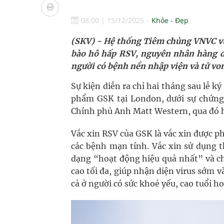
Ung thư thận: Nguy hiểm vì tiến triển quá âm th
08:00
|
15/12/2025
Khỏe - Đẹp
Nhiều chuỗi hoạt động lớn được diễn ra tại Lễ hộ
(SKV) - Hệ thống Tiêm chủng VNVC vừa
Tiếp tục rà soát, triển khai các nhiệm vụ trong lĩ
bào hô hấp RSV, nguyên nhân hàng đầ
người có bệnh nền nhập viện và tử v
Súp lơ xanh mang đến hy vọng mới trong phòng 
Sự kiện diễn ra chỉ hai tháng sau lễ 
Tác Dụng Chống Kết Tập Tiểu Cầu Và Chống Đông
phẩm GSK tại London, dưới sự chứng
Chính phủ Anh Matt Western, qua đó hiệ
Quan Bằng Chứng Dược Lý Và Cơ Chế Phân Tử
Vắc xin RSV của GSK là vắc xin được ph
Xây dựng bản đồ mạng lưới cấp cứu ngoại viện t
các bệnh mạn tính. Vắc xin sử dụng t
dạng “hoạt động hiệu quả nhất” và ch
cao tối đa, giúp nhận diện virus sớm 
cả ở người có sức khoẻ yếu, cao tuổi h