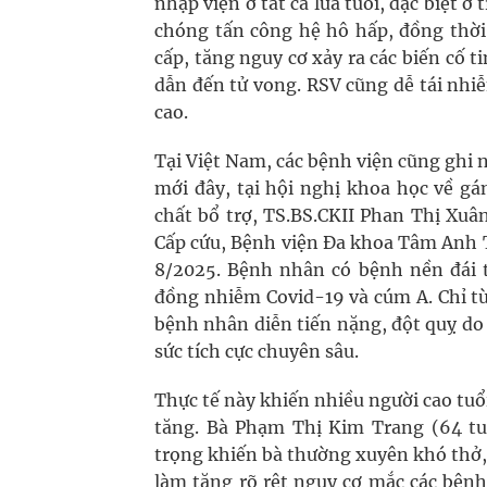
nhập viện ở tất cả lứa tuổi, đặc biệt ở
chóng tấn công hệ hô hấp, đồng thời
cấp, tăng nguy cơ xảy ra các biến cố
dẫn đến tử vong. RSV cũng dễ tái nhi
cao.
Tại Việt Nam, các bệnh viện cũng ghi
mới đây, tại hội nghị khoa học về g
chất bổ trợ, TS.BS.CKII Phan Thị Xuâ
Cấp cứu, Bệnh viện Đa khoa Tâm Anh T
8/2025. Bệnh nhân có bệnh nền đái t
đồng nhiễm Covid-19 và cúm A. Chỉ từ
bệnh nhân diễn tiến nặng, đột quỵ do x
sức tích cực chuyên sâu.
Thực tế này khiến nhiều người cao tuổ
tăng. Bà Phạm Thị Kim Trang (64 tu
trọng khiến bà thường xuyên khó thở, 
làm tăng rõ rệt nguy cơ mắc các bệnh