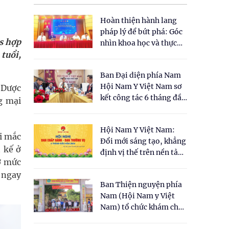
Hoàn thiện hành lang
pháp lý để bứt phá: Góc
s hợp
nhìn khoa học và thực
tuổi,
tiễn tại Tọa đàm " Đề
xuất một số nội dung
Ban Đại diện phía Nam
cho Luật Y dược cổ
Hội Nam Y Việt Nam sơ
n Dược
truyền Việt Nam"
kết công tác 6 tháng đầu
g mại
năm 2026
Hội Nam Y Việt Nam:
ời mắc
Đổi mới sáng tạo, khẳng
 kế ở
định vị thế trên nền tảng
ở mức
y học cổ truyền và khoa
g ngay
học hiện đại
Ban Thiện nguyện phía
Nam (Hội Nam y Việt
Nam) tổ chức khám chữa
bệnh y học cổ truyền và