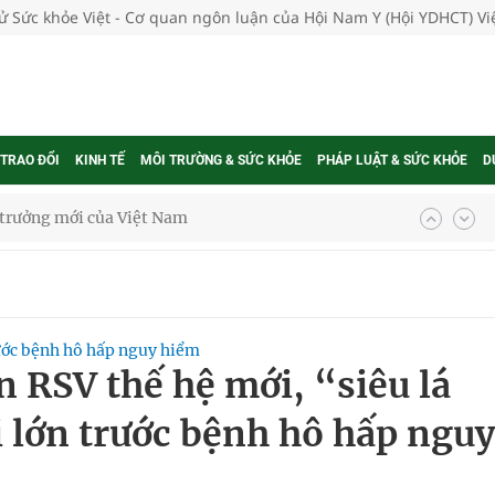
tử Sức khỏe Việt - Cơ quan ngôn luận của Hội Nam Y (Hội YDHCT) V
 TRAO ĐỔI
KINH TẾ
MÔI TRƯỜNG & SỨC KHỎE
PHÁP LUẬT & SỨC KHỎE
D
g trưởng mới của Việt Nam
phương hai cấp trong quản lý hoạt động nha khoa,
rước bệnh hô hấp nguy hiểm
uồn lực cho môi trường và cộng đồng
n RSV thế hệ mới, “siêu lá
ệnh bảo hiểm y tế nếu không đăng ký khám theo yêu
 lớn trước bệnh hô hấp nguy