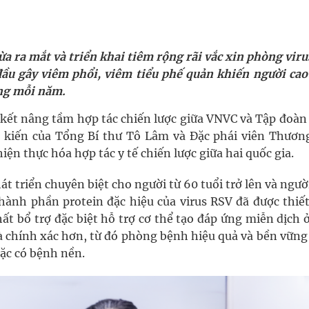
ầm
i sầu riêng 2026
 ra mắt và triển khai tiêm rộng rãi vắc xin phòng viru
nh vực cấp cứu, điều trị đột quỵ
u gây viêm phổi, viêm tiểu phế quản khiến người cao 
ong mỗi năm.
ngừa ung thư
ký kết nâng tầm hợp tác chiến lược giữa VNVC và Tập đoà
 Máu Của Các Loài Nhân Sâm (Panax Spp.): Tổng
 kiến của Tổng Bí thư Tô Lâm và Đặc phái viên Thươn
n thực hóa hợp tác y tế chiến lược giữa hai quốc gia.
át triển chuyên biệt cho người từ 60 tuổi trở lên và ngư
oàn quốc
hành phần protein đặc hiệu của virus RSV đã được thiết
ất bổ trợ đặc biệt hỗ trợ cơ thể tạo đáp ứng miễn dịch 
và chính xác hơn, từ đó phòng bệnh hiệu quả và bền vữn
oặc có bệnh nền.