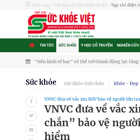
Hôm nay:
Thứ Sáu 07/08/2026 05:43
-
Tạp chí điện 
TIN TỨC
SỨC KHỎE
Y HỌC CỔ TRUYỀN
NGHIÊN CỨU
"Nền kinh tế bạc" có thể trở thành động lực tăn
Quảng Trị: Phát huy vai trò của chính quyền địa 
Sức khỏe
Sức khỏe tinh thần
Khỏe - Đẹp
bảo vệ sức khỏe Nhân dân
VNVC đưa về vắc xin RSV bảo vệ người lớn t
Không chỉ cắt tóc, Đông Tây Barbershop dành ng
VNVC đưa về vắc xi
Bệnh viện không được thu thêm tiền của người b
chắn” bảo vệ người
cầu
hiểm