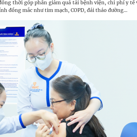
ồng thời góp phần giảm quá tải bệnh viện, chi phí y tế
 tính đồng mắc như tim mạch, COPD, đái tháo đường…