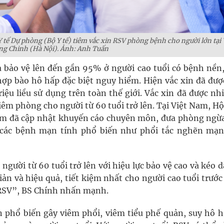
 tế Dự phòng (Bộ Y tế) tiêm vắc xin RSV phòng bệnh cho người lớn tại
ng Chinh (Hà Nội). Ảnh: Anh Tuấn
ả bảo vệ lên đến gần 95% ở người cao tuổi có bệnh nền,
 hợp bào hô hấp đặc biệt nguy hiểm. Hiện vắc xin đã đư
riệu liều sử dụng trên toàn thế giới. Vắc xin đã được nh
iêm phòng cho người từ 60 tuổi trở lên. Tại Việt Nam, H
am đã cập nhật khuyến cáo chuyên môn, đưa phòng ngừ
ý các bệnh mạn tính phổ biến như phổi tắc nghẽn mạn
người từ 60 tuổi trở lên với hiệu lực bảo vệ cao và kéo d
ản và hiệu quả, tiết kiệm nhất cho người cao tuổi trước
RSV”, BS Chính nhấn mạnh.
phổ biến gây viêm phổi, viêm tiểu phế quản, suy hô h