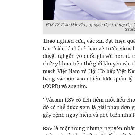
PGS.TS Trần Đắc Phu, nguyên Cục trưởng Cục Y
Trườ
Theo nghiên cứu, vắc xin đạt hiệu qu
tạo “siêu lá chắn” bảo vệ trước virus
duyệt tại gần 70 quốc gia với hơn 10 t
chức y khoa trên thế giới khuyến cáo t
mạch Việt Nam và Hội Hô hấp Việt N
bằng vắc xin vào chiến lược quản l
(COPD) và suy tim.
“Vắc xin RSV có lịch tiêm một liều cho 
đó có thể được xem là giải pháp đơn gi
gây bệnh nguy hiểm và phổ biến như 
RSV là một trong những nguyên nhân 