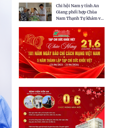
tặng quà cho 150 người
Chi hội Nam y tỉnh An
dân tại xã Tân Tập
Giang phối hợp Chùa
Nam Thạnh Tự khám và
cấp thuốc miễn phí cho
nhân dân