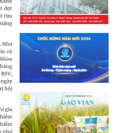
 nhanh
t đợt
ơ tim
 nặng
. Như
in có
 khoa
tháng
 RSV,
 ngày
rị hồi
hí gia
ghiêm
 nhiễm
n như