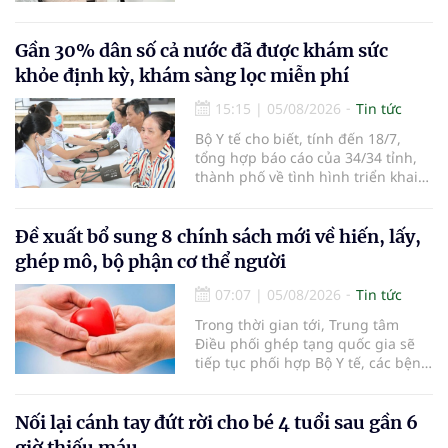
sở 2 đã tiếp đón hơn 500 lượt
người đến khám, điều trị và đón
em bé đầu tiên chào đời.
Gần 30% dân số cả nước đã được khám sức
khỏe định kỳ, khám sàng lọc miễn phí
15:15
|
05/08/2026
Tin tức
Bộ Y tế cho biết, tính đến 18/7,
tổng hợp báo cáo của 34/34 tỉnh,
thành phố về tình hình triển khai
khám sức khỏe định kỳ, khám sàng
lọc miễn phí cho người dân, ghi
nhận 32.286.360 người, chiếm gần
Đề xuất bổ sung 8 chính sách mới về hiến, lấy,
30% dân số cả nước đã được khám
ghép mô, bộ phận cơ thể người
sức khỏe định kỳ năm nay.
07:07
|
05/08/2026
Tin tức
Trong thời gian tới, Trung tâm
Điều phối ghép tạng quốc gia sẽ
tiếp tục phối hợp Bộ Y tế, các bệnh
viện và các cơ quan liên quan để
mở rộng mạng lưới điều phối, tăng
cường truyền thông, hoàn thiện
Nối lại cánh tay đứt rời cho bé 4 tuổi sau gần 6
quy trình chuyên môn và hệ thống
giờ thiếu máu