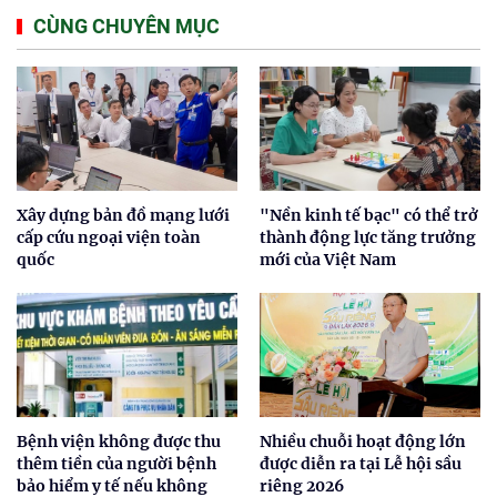
CÙNG CHUYÊN MỤC
Xây dựng bản đồ mạng lưới
"Nền kinh tế bạc" có thể trở
cấp cứu ngoại viện toàn
thành động lực tăng trưởng
quốc
mới của Việt Nam
Bệnh viện không được thu
Nhiều chuỗi hoạt động lớn
thêm tiền của người bệnh
được diễn ra tại Lễ hội sầu
bảo hiểm y tế nếu không
riêng 2026