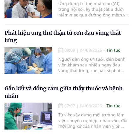
Ứng dụng trí tuệ nhân tạo (AI)
trong nội soi, kỹ thuật cắt u dưới
niêm mạc qua đường ống mềm và
các tiến bộ mới hướng tới "chữa
khỏi chức năng" bệnh viêm gan B
là những nội dung trọng tâm được
Phát hiện ung thư thận từ cơn đau vùng thắt
báo cáo tại Hội thảo khoa học cập
lưng
nhật chẩn đoán và điều trị bệnh lý
tiêu hóa - gan mật vừa diễn ra
09:09
|
04/08/2026
Tin tức
ngày 1/8 tại Bệnh viện Đại học
Người đàn ông 64 tuổi, đến bệnh
quốc tế Hồng Bàng.
viện khám sau nhiều ngày đau
vùng thắt lưng, các bác sĩ phát
hiện khối u thận phải kích thước
khoảng 3cm, nghi ngờ ung thư
biểu mô tế bào thận. Với khối u còn
Gắn kết và đồng cảm giữa thầy thuốc và bệnh
ở giai đoạn sớm, người bệnh được
nhân
chỉ định cắt bán phần thận phải
bằng phẫu thuật robot thay vì phải
07:07
|
04/08/2026
Tin tức
cắt bỏ toàn bộ quả thận như trước
Từ việc xây dựng môi trường làm
đây.
việc chuyên nghiệp, nhân văn, đổi
mới ứng xử của nhân viên y tế,
Bệnh viện đa khoa khu vực Phúc