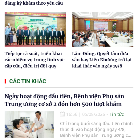
đăng ký khám theo yêu cầu
Tiếp tục rà soát, triển khai
Lâm Đồng: Quyết tâm đưa
các nhiệm vụ trong lĩnh vực
sân bay Liên Khương trở lại
cấp cứu, điều trị đột quỵ
khai thác vào ngày 19/8
CÁC TIN KHÁC
Ngày hoạt động đầu tiên, Bệnh viện Phụ sản
Trung ương cơ sở 2 đón hơn 500 lượt khám
16:56
|
05/08/2026
Tin tức
Chỉ trong buổi sáng đầu tiên chính
thức đi vào hoạt động ngày 4/8,
Bệnh viện Phụ sản Trung ương cơ