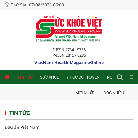
Thứ Sáu 07/08/2026 06:09
E-ISSN 2734 - 9756
P-ISSN 2815 - 6285
VietNam Health MagazineOnline
NLINE
TIN TỨC
SỨC KHỎE
Y HỌC CỔ TRUYỀN
NGHIÊN CỨU TRA
MỚI NHẤT
ĐỌC NHIỀU
TIN TỨC
Dấu ấn Việt Nam