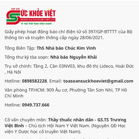
hiệu quả quản lý loại hình thức ăn
đường phố, bếp ăn tập thể, góp
phần nâng cao hiệu quả bảo đảm
an toàn thực phẩm trong giai đoạn
mới.
Giấy phép hoạt động báo chí điện tử số 397/GP-BTTTT của Bộ
thông tin và truyền thông cấp ngày 28/06/2021.
Tổng Biên Tập:
ThS Nhà báo Chúc Kim Vinh
Tổng thư ký tòa soạn:
Nhà báo Nguyễn Khải
Trụ sở chính: Tầng 2, Căn 03NV03, khu đô thị Lideco, Hoài Đức
, Hà Nội
Hotline:
0898582228
. Email:
toasoansuckhoeviet@gmail.com
Văn phòng TP.HCM: 909 Âu cơ, Phường Tân Sơn Nhì, TP Hồ
Chí Minh
Hotline:
0949.737.666
Cố vấn chuyên môn:
Thầy thuốc nhân dân - GS.TS Trương
Việt Bình
– Chủ tịch Hội Nam Y Việt Nam. (Nguyên GĐ Học
viện Y Dược học cổ truyền Việt Nam).