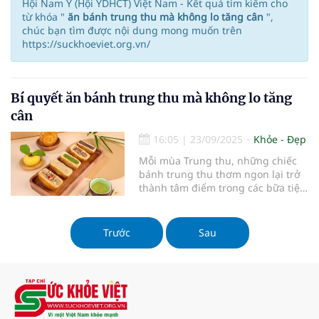
Hội Nam Y (Hội YDHCT) Việt Nam - Kết quả tìm kiếm cho
từ khóa "
ăn bánh trung thu mà không lo tăng cân
",
chúc bạn tìm được nội dung mong muốn trên
https://suckhoeviet.org.vn/
Bí quyết ăn bánh trung thu mà không lo tăng
cân
16:05
|
23/09/2025
Khỏe - Đẹp
Mỗi mùa Trung thu, những chiếc
bánh trung thu thơm ngon lại trở
thành tâm điểm trong các bữa tiệc
gia đình. Tuy nhiên, việc thưởng
thức loại bánh này thường đi kèm
với nỗi lo về cân nặng. Làm thế nào
Trước
Sau
để vừa tận hưởng hương vị truyền
thống, vừa giữ gìn vóc dáng? Dưới
đây là 5 bí quyết giúp bạn ăn bánh
trung thu một cách khoa học và
hợp lý.