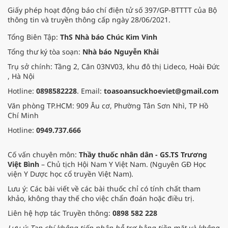
Giấy phép hoạt động báo chí điện tử số 397/GP-BTTTT của Bộ
thông tin và truyền thông cấp ngày 28/06/2021.
Tổng Biên Tập:
ThS Nhà báo Chúc Kim Vinh
Tổng thư ký tòa soạn:
Nhà báo Nguyễn Khải
Trụ sở chính: Tầng 2, Căn 03NV03, khu đô thị Lideco, Hoài Đức
, Hà Nội
Hotline:
0898582228
. Email:
toasoansuckhoeviet@gmail.com
Văn phòng TP.HCM: 909 Âu cơ, Phường Tân Sơn Nhì, TP Hồ
Chí Minh
Hotline:
0949.737.666
Cố vấn chuyên môn:
Thầy thuốc nhân dân - GS.TS Trương
Việt Bình
– Chủ tịch Hội Nam Y Việt Nam. (Nguyên GĐ Học
viện Y Dược học cổ truyền Việt Nam).
Lưu ý: Các bài viết về các bài thuốc chỉ có tính chất tham
khảo, không thay thế cho việc chẩn đoán hoặc điều trị.
Liên hệ hợp tác Truyền thông:
0898 582 228
Lưu ý: Tạp chí không tiếp nhận hỗ trợ bằng tiền mặt và không