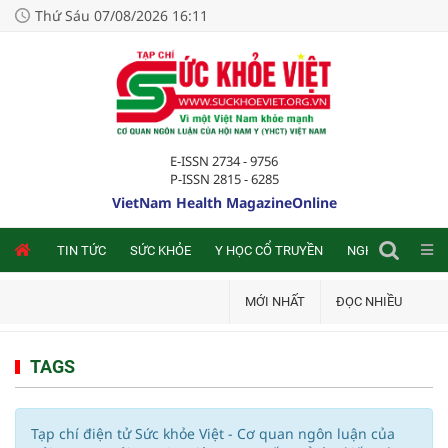
Thứ Sáu 07/08/2026 16:11
E-ISSN 2734 - 9756
P-ISSN 2815 - 6285
VietNam Health MagazineOnline
NLINE
TIN TỨC
SỨC KHỎE
Y HỌC CỔ TRUYỀN
NGHIÊN CỨU TRA
MỚI NHẤT
ĐỌC NHIỀU
TAGS
Tạp chí điện tử Sức khỏe Việt - Cơ quan ngôn luận của