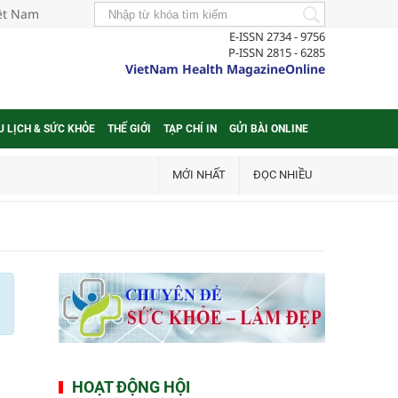
iệt Nam
E-ISSN 2734 - 9756
P-ISSN 2815 - 6285
VietNam Health MagazineOnline
U LỊCH & SỨC KHỎE
THẾ GIỚI
TẠP CHÍ IN
GỬI BÀI ONLINE
MỚI NHẤT
ĐỌC NHIỀU
HOẠT ĐỘNG HỘI