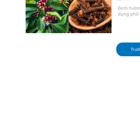
Chấn chỉnh hoạt động kinh doanh dược liệu
Đinh hương
dụng phổ b
Súp lơ xanh mang đến hy vọng mới trong phòng 
Tác Dụng Chống Kết Tập Tiểu Cầu Và Chống Đông
Quan Bằng Chứng Dược Lý Và Cơ Chế Phân Tử
Trư
Cách âm nhạc trị liệu được “đo ni đóng giày”