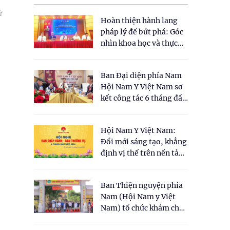
ử
Hoàn thiện hành lang
pháp lý để bứt phá: Góc
nhìn khoa học và thực
tiễn tại Tọa đàm " Đề
xuất một số nội dung
Ban Đại diện phía Nam
cho Luật Y dược cổ
Hội Nam Y Việt Nam sơ
truyền Việt Nam"
kết công tác 6 tháng đầu
năm 2026
Hội Nam Y Việt Nam:
Đổi mới sáng tạo, khẳng
định vị thế trên nền tảng
y học cổ truyền và khoa
học hiện đại
Ban Thiện nguyện phía
Nam (Hội Nam y Việt
Nam) tổ chức khám chữa
bệnh y học cổ truyền và