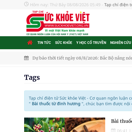
Hôm nay:
Thứ Bảy 08/08/2026 05:49
-
Tạp chí điện 
TIN TỨC
SỨC KHỎE
Y HỌC CỔ TRUYỀN
NGHIÊN CỨU
Dự báo thời tiết ngày 08/8/2026: Bắc Bộ nắng nón
Đắk Lắk: Đẩy nhanh tiến độ khám sức khỏe định 
Tags
Tổng hợp những cách trị thâm body nách, bẹn, m
Tỷ lệ tật khúc xạ ở trẻ gia tăng: Khuyến nghị của
Tạp chí điện tử Sức khỏe Việt - Cơ quan ngôn luận 
"
Bài thuốc từ đinh hương
", chúc bạn tìm được nội
Nhiều lợi thế để nâng chất lượng y tế
Bài thuố
Vương Thành Công: Khi việc học bắt đầu từ trải 
06:41