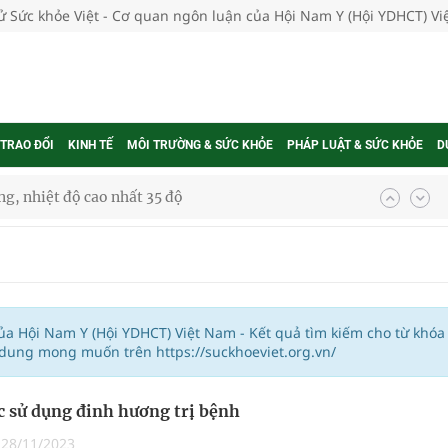
tử Sức khỏe Việt - Cơ quan ngôn luận của Hội Nam Y (Hội YDHCT) V
 TRAO ĐỔI
KINH TẾ
MÔI TRƯỜNG & SỨC KHỎE
PHÁP LUẬT & SỨC KHỎE
D
g, nhiệt độ cao nhất 35 độ
kỳ, khám sàng lọc cho người dân
ông cực hiệu quả
 chuyên gia
của Hội Nam Y (Hội YDHCT) Việt Nam - Kết quả tìm kiếm cho từ khóa
 dung mong muốn trên https://suckhoeviet.org.vn/
c sử dụng đinh hương trị bệnh
nghiệm thực tế
|
28/11/2023