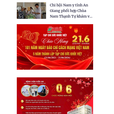
tặng quà cho 150 người
Chi hội Nam y tỉnh An
dân tại xã Tân Tập
Giang phối hợp Chùa
Nam Thạnh Tự khám và
cấp thuốc miễn phí cho
nhân dân