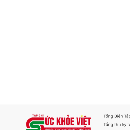
Tổng Biên Tậ
Tổng thư ký t