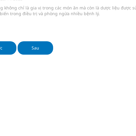
 không chỉ là gia vị trong các món ăn mà còn là dược liệu được s
iến trong điều trị và phòng ngừa nhiều bệnh lý.
ngừa ung thư
 Máu Của Các Loài Nhân Sâm (Panax Spp.): Tổng
ớc
Sau