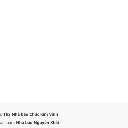
p:
ThS Nhà báo Chúc Kim Vinh
òa soạn:
Nhà báo Nguyễn Khải