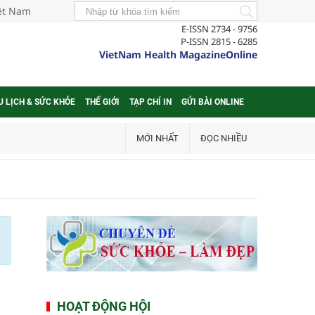
iệt Nam
E-ISSN 2734 - 9756
P-ISSN 2815 - 6285
VietNam Health MagazineOnline
U LỊCH & SỨC KHỎE
THẾ GIỚI
TẠP CHÍ IN
GỬI BÀI ONLINE
MỚI NHẤT
ĐỌC NHIỀU
HOẠT ĐỘNG HỘI