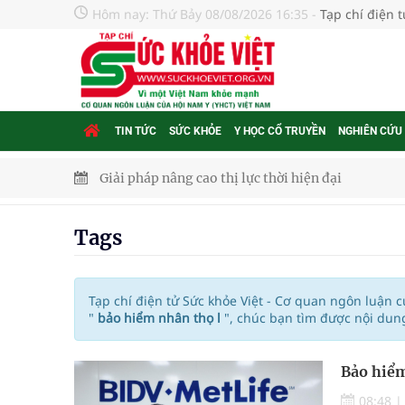
Hôm nay:
Thứ Bảy 08/08/2026 16:35
-
Tạp chí điện 
TIN TỨC
SỨC KHỎE
Y HỌC CỔ TRUYỀN
NGHIÊN CỨU
Giải pháp nâng cao thị lực thời hiện đại
Triển khai đồng bộ các giải pháp quản lý chất lư
Tags
Cách âm nhạc trị liệu được “đo ni đóng giày”
Dự báo thời tiết ngày 08/8/2026: Bắc Bộ nắng nón
Tạp chí điện tử Sức khỏe Việt - Cơ quan ngôn luận 
"
bảo hiểm nhân thọ l
", chúc bạn tìm được nội dun
Đắk Lắk: Đẩy nhanh tiến độ khám sức khỏe định 
Bảo hiểm
Tổng hợp những cách trị thâm body nách, bẹn, m
08:48