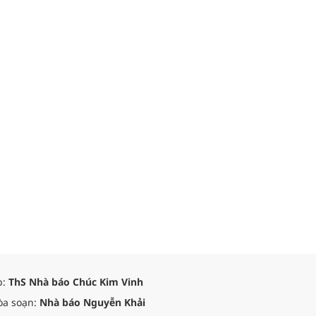
p:
ThS Nhà báo Chúc Kim Vinh
òa soạn:
Nhà báo Nguyễn Khải