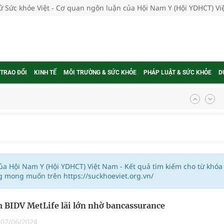
tử Sức khỏe Việt - Cơ quan ngôn luận của Hội Nam Y (Hội YDHCT) V
 TRAO ĐỔI
KINH TẾ
MÔI TRƯỜNG & SỨC KHỎE
PHÁP LUẬT & SỨC KHỎE
D
ợng thuốc
g, nhiệt độ cao nhất 35 độ
của Hội Nam Y (Hội YDHCT) Việt Nam - Kết quả tìm kiếm cho từ khóa
g mong muốn trên https://suckhoeviet.org.vn/
kỳ, khám sàng lọc cho người dân
 BIDV MetLife lãi lớn nhờ bancassurance
ông cực hiệu quả
|
07/06/2024