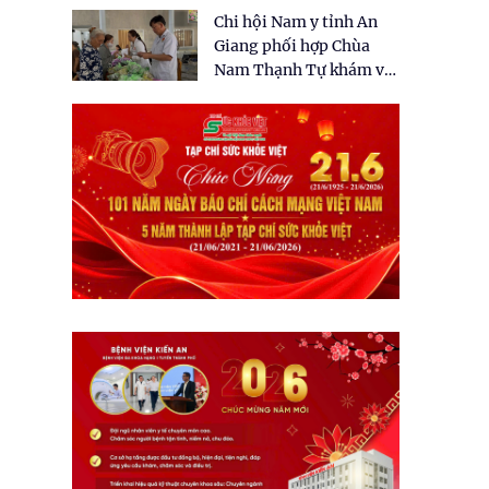
tặng quà cho 150 người
Chi hội Nam y tỉnh An
dân tại xã Tân Tập
Giang phối hợp Chùa
Nam Thạnh Tự khám và
cấp thuốc miễn phí cho
nhân dân