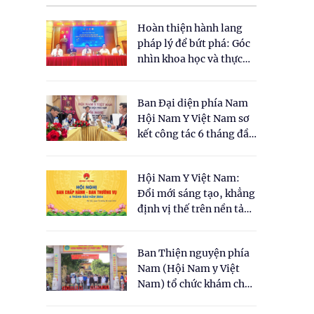
Hoàn thiện hành lang
pháp lý để bứt phá: Góc
nhìn khoa học và thực
tiễn tại Tọa đàm " Đề
xuất một số nội dung
Ban Đại diện phía Nam
cho Luật Y dược cổ
Hội Nam Y Việt Nam sơ
truyền Việt Nam"
kết công tác 6 tháng đầu
năm 2026
Hội Nam Y Việt Nam:
Đổi mới sáng tạo, khẳng
định vị thế trên nền tảng
y học cổ truyền và khoa
học hiện đại
Ban Thiện nguyện phía
Nam (Hội Nam y Việt
Nam) tổ chức khám chữa
bệnh y học cổ truyền và