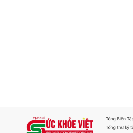
Tổng Biên Tậ
Tổng thư ký t