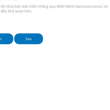
 chuyên gia
triển khai bán bảo hiểm thông qua BIDV (kênh bancassurance), lợi
 đầu khả quan hơn.
nghiệm thực tế
hìn phụ nữ mỗi năm
ớc
Sau