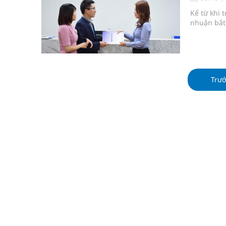
Tỷ lệ tật khúc xạ ở trẻ gia tăng: Khuyến nghị của
Kể từ khi 
nhuận bắt
Nhiều lợi thế để nâng chất lượng y tế
Vương Thành Công: Khi việc học bắt đầu từ trải 
Tầm soát sớm ung thư vú giúp cứu sống hàng ng
Trư