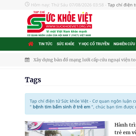
Hôm nay:
Thứ Sáu 07/08/2026 03:58
-
Tạp chí điện 
TIN TỨC
SỨC KHỎE
Y HỌC CỔ TRUYỀN
NGHIÊN CỨU
Xây dựng bản đồ mạng lưới cấp cứu ngoại viện t
"Nền kinh tế bạc" có thể trở thành động lực tăn
Tags
Quảng Trị: Phát huy vai trò của chính quyền địa 
bảo vệ sức khỏe Nhân dân
Tạp chí điện tử Sức khỏe Việt - Cơ quan ngôn luận 
"
bệnh tim bẩm sinh ở trẻ em
", chúc bạn tìm được
Không chỉ cắt tóc, Đông Tây Barbershop dành ng
Hành trì
Bệnh viện không được thu thêm tiền của người b
trẻ em v