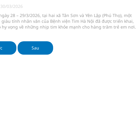
|
30/03/2026
ngày 28 – 29/3/2026, tại hai xã Tân Sơn và Yên Lập (Phú Thọ), một
ầm
 giàu tính nhân văn của Bệnh viện Tim Hà Nội đã được triển khai,
 hy vọng về những nhịp tim khỏe mạnh cho hàng trăm trẻ em nơi
i sầu riêng 2026
nh vực cấp cứu, điều trị đột quỵ
ớc
Sau
 lại khai thác vào ngày 19/8
 Máu Của Các Loài Nhân Sâm (Panax Spp.): Tổng