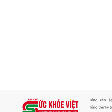
Tổng Biên Tậ
Tổng thư ký t