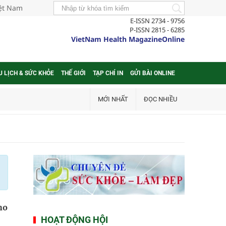
iệt Nam
E-ISSN 2734 - 9756
P-ISSN 2815 - 6285
VietNam Health MagazineOnline
U LỊCH & SỨC KHỎE
THẾ GIỚI
TẠP CHÍ IN
GỬI BÀI ONLINE
MỚI NHẤT
ĐỌC NHIỀU
ho
HOẠT ĐỘNG HỘI