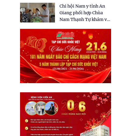
tặng quà cho 150 người
Chi hội Nam y tỉnh An
dân tại xã Tân Tập
Giang phối hợp Chùa
Nam Thạnh Tự khám và
cấp thuốc miễn phí cho
nhân dân