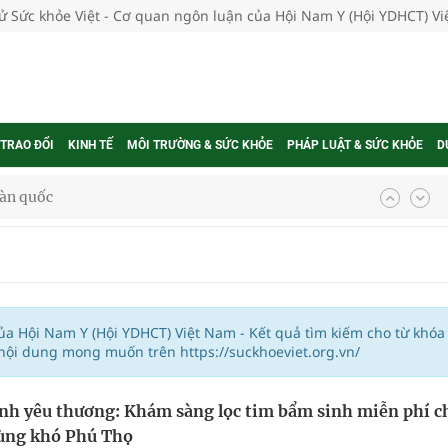
tử Sức khỏe Việt - Cơ quan ngôn luận của Hội Nam Y (Hội YDHCT) V
 TRAO ĐỔI
KINH TẾ
MÔI TRƯỜNG & SỨC KHỎE
PHÁP LUẬT & SỨC KHỎE
D
oàn quốc
g trưởng mới của Việt Nam
phương hai cấp trong quản lý hoạt động nha khoa,
của Hội Nam Y (Hội YDHCT) Việt Nam - Kết quả tìm kiếm cho từ khóa
 nội dung mong muốn trên https://suckhoeviet.org.vn/
uồn lực cho môi trường và cộng đồng
nh yêu thương: Khám sàng lọc tim bẩm sinh miễn phí c
ệnh bảo hiểm y tế nếu không đăng ký khám theo yêu
ùng khó Phú Thọ