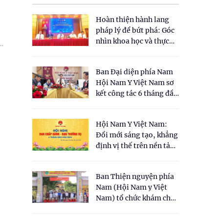
Hoàn thiện hành lang
pháp lý để bứt phá: Góc
nhìn khoa học và thực
tiễn tại Tọa đàm " Đề
xuất một số nội dung
Ban Đại diện phía Nam
cho Luật Y dược cổ
Hội Nam Y Việt Nam sơ
truyền Việt Nam"
kết công tác 6 tháng đầu
năm 2026
Hội Nam Y Việt Nam:
Đổi mới sáng tạo, khẳng
định vị thế trên nền tảng
y học cổ truyền và khoa
học hiện đại
Ban Thiện nguyện phía
Nam (Hội Nam y Việt
Nam) tổ chức khám chữa
bệnh y học cổ truyền và