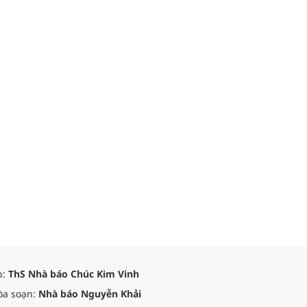
p:
ThS Nhà báo Chúc Kim Vinh
òa soạn:
Nhà báo Nguyễn Khải