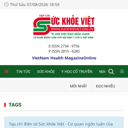
Thứ Sáu 07/08/2026 18:59
E-ISSN 2734 - 9756
P-ISSN 2815 - 6285
VietNam Health MagazineOnline
NLINE
TIN TỨC
SỨC KHỎE
Y HỌC CỔ TRUYỀN
NGHIÊN CỨU TRA
MỚI NHẤT
ĐỌC NHIỀU
TAGS
Tạp chí điện tử Sức khỏe Việt - Cơ quan ngôn luận của