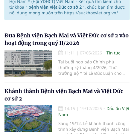
Hội Nam Y (Hội YDHCT) Việt Nam - Kết quả tìm kiếm cho
từ khóa "
bệnh viện Việt Đức cơ sở 2
", chúc bạn tìm được
nội dung mong muốn trên https://suckhoeviet.org.vn/
Đưa Bệnh viện Bạch Mai và Việt Đức cơ sở 2 vào
hoạt động trong quý II/2026
11:11
|
07/05/2026
Tin tức
Tại buổi họp báo Chính phủ
thường kỳ tháng 4/2026, Thứ
trưởng Bộ Y tế Lê Đức Luận cho
biết, thực hiện chỉ đạo của Thủ
tướng Chính phủ, Bộ Y tế đang tích
cực phối hợp với các bộ, ngành,
Khánh thành Bệnh viện Bạch Mai và Việt Đức
chỉ đạo các chủ đầu tư, Ban Quản
cơ sở 2
lý dự án và các đơn vị thi công, với
14:15
|
19/12/2025
Dấu ấn Việt
Nam
Sáng 19/12, Lễ khánh thành công
trình xây dựng Bệnh viện Bạch Mai