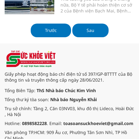
nữa, Bộ Y tế phải hoàn thiện cơ sở
2 của Bệnh viện Bạch Mai, Bệnh
viện Việt Đức và đưa vào sử dụng.
Trước
Sau
Giấy phép hoạt động báo chí điện tử số 397/GP-BTTTT của Bộ
thông tin và truyền thông cấp ngày 28/06/2021.
Tổng Biên Tập:
ThS Nhà báo Chúc Kim Vinh
Tổng thư ký tòa soạn:
Nhà báo Nguyễn Khải
Trụ sở chính: Tầng 2, Căn 03NV03, khu đô thị Lideco, Hoài Đức
, Hà Nội
Hotline:
0898582228
. Email:
toasoansuckhoeviet@gmail.com
Văn phòng TP.HCM: 909 Âu cơ, Phường Tân Sơn Nhì, TP Hồ
Chí Minh