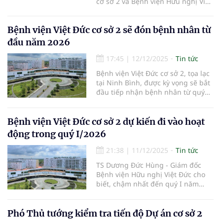
cơ sở 2 và Bệnh viện Hữu nghị Việt
Đức cơ sở 2 được tổ chức tại
phường Liêm Tuyền, tỉnh Ninh
Bệnh viện Việt Đức cơ sở 2 sẽ đón bệnh nhân từ
Bình.
đầu năm 2026
17:45
|
12/12/2025
Tin tức
Bệnh viện Việt Đức cơ sở 2, tọa lạc
tại Ninh Bình, được kỳ vọng sẽ bắt
đầu tiếp nhận bệnh nhân từ quý
I/2026. Đây là một trong những dự
án y tế trọng điểm nhằm giải quyết
tình trạng quá tải kéo dài hơn một
Bệnh viện Việt Đức cơ sở 2 dự kiến đi vào hoạt
thập kỷ qua tại các bệnh viện
động trong quý I/2026
tuyến cuối.
21:38
|
11/12/2025
Tin tức
TS Dương Đức Hùng - Giám đốc
Bệnh viện Hữu nghị Việt Đức cho
biết, chậm nhất đến quý I năm
2026, cơ sở 2 tại Ninh Bình sẽ bắt
đầu tiếp nhận và điều trị trực tiếp
cho bệnh nhân.
Phó Thủ tướng kiểm tra tiến độ Dự án cơ sở 2