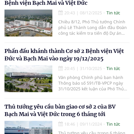
Bệnh viện Bạch Mai và Việt Đức
20:43
|
08/12/2025
Tin tức
Chiều 8/12, Phó Thủ tướng Chính
phủ Lê Thành Long dẫn đầu Đoàn
công tác kiểm tra tiến độ Dự án
đầu tư xây dựng cơ sở 2 Bệnh viện
Bạch Mai và Bệnh viện Hữu nghị
Việt Đức.
Phấn đấu khánh thành Cơ sở 2 Bệnh viện Việt
Đức và Bạch Mai vào ngày 19/12/2025
20:45
|
31/10/2025
Tin tức
Văn phòng Chính phủ ban hành
Thông báo số 591/TB-VPCP ngày
31/10/2025 kết luận của Phó Thủ
tướng Chính phủ Lê Thành Long
tại chuyến kiểm tra, đôn đốc công
trình...
Thủ tướng yêu cầu bàn giao cơ sở 2 của BV
Bạch Mai và Việt Đức trong 6 tháng tới
18:46
|
09/11/2024
Tin tức
Thủ tướng yêu cầu trong 6 tháng