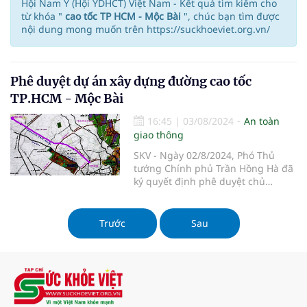
Hội Nam Y (Hội YDHCT) Việt Nam - Kết quả tìm kiếm cho
từ khóa "
cao tốc TP HCM - Mộc Bài
", chúc bạn tìm được
nội dung mong muốn trên https://suckhoeviet.org.vn/
Phê duyệt dự án xây dựng đường cao tốc
TP.HCM - Mộc Bài
16:45
|
03/08/2024
An toàn
giao thông
SKV - Ngày 02/8/2024, Phó Thủ
tướng Chính phủ Trần Hồng Hà đã
ký quyết định phê duyệt chủ
trương đầu tư Dự án xây dựng
đường cao tốc TP Hồ Chí Minh –
Mộc Bài (giai đoạn 1) theo phương
Trước
Sau
thức đối tác công tư (hợp đồng
BOT).