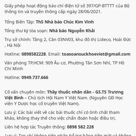
Giấy phép hoạt động báo chí điện tử số 397/GP-BTTTT của Bộ
thông tin và truyền thông cấp ngày 28/06/2021.
Tổng Biên Tập:
ThS Nhà báo Chúc Kim Vinh
Tổng thư ký tòa soạn:
Nhà báo Nguyễn Khải
Trụ sở chính: Tầng 2, Căn 03NV03, khu đô thị Lideco, Hoài Đức
, Hà Nội
Hotline:
0898582228
. Email:
toasoansuckhoeviet@gmail.com
Văn phòng TP.HCM: 909 Âu cơ, Phường Tân Sơn Nhì, TP Hồ
Chí Minh
Hotline:
0949.737.666
Cố vấn chuyên môn:
Thầy thuốc nhân dân - GS.TS Trương
Việt Bình
– Chủ tịch Hội Nam Y Việt Nam. (Nguyên GĐ Học
viện Y Dược học cổ truyền Việt Nam).
Lưu ý: Các bài viết về các bài thuốc chỉ có tính chất tham
khảo, không thay thế cho việc chẩn đoán hoặc điều trị.
Liên hệ hợp tác Truyền thông:
0898 582 228
Lưu ý: Tạp chí không tiếp nhận hỗ trợ bằng tiền mặt và không