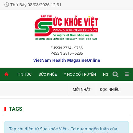
Thứ Bảy 08/08/2026 12:31
E-ISSN 2734 - 9756
P-ISSN 2815 - 6285
VietNam Health MagazineOnline
NLINE
TIN TỨC
SỨC KHỎE
Y HỌC CỔ TRUYỀN
NGHIÊN CỨU TRA
MỚI NHẤT
ĐỌC NHIỀU
TAGS
Tạp chí điện tử Sức khỏe Việt - Cơ quan ngôn luận của