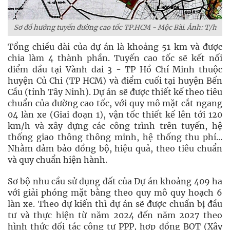
Sơ đồ hướng tuyến đường cao tốc TP.HCM - Mộc Bài. Ảnh: T/h
Tổng chiều dài của dự án là khoảng 51 km và được
chia làm 4 thành phần. Tuyến cao tốc sẽ kết nối
điểm đầu tại Vành đai 3 - TP Hồ Chí Minh thuộc
huyện Củ Chi (TP HCM) và điểm cuối tại huyện Bến
Cầu (tỉnh Tây Ninh). Dự án sẽ được thiết kế theo tiêu
chuẩn của đường cao tốc, với quy mô mặt cắt ngang
04 làn xe (Giai đoạn 1), vận tốc thiết kế lên tới 120
km/h và xây dựng các công trình trên tuyến, hệ
thống giao thông thông minh, hệ thống thu phí...
Nhằm đảm bảo đồng bộ, hiệu quả, theo tiêu chuẩn
và quy chuẩn hiện hành.
Sơ bộ nhu cầu sử dụng đất của Dự án khoảng 409 ha
với giải phóng mặt bằng theo quy mô quy hoạch 6
làn xe. Theo dự kiến thì dự án sẽ được chuẩn bị đầu
tư và thực hiện từ năm 2024 đến năm 2027 theo
hình thức đối tác công tư PPP, hợp đồng BOT (Xây