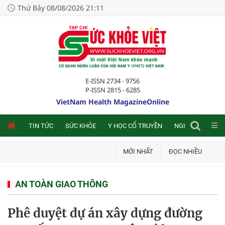
Thứ Bảy 08/08/2026 21:11
E-ISSN 2734 - 9756
P-ISSN 2815 - 6285
VietNam Health MagazineOnline
NLINE
TIN TỨC
SỨC KHỎE
Y HỌC CỔ TRUYỀN
NGHIÊN CỨU TRA
MỚI NHẤT
ĐỌC NHIỀU
AN TOÀN GIAO THÔNG
Phê duyệt dự án xây dựng đường