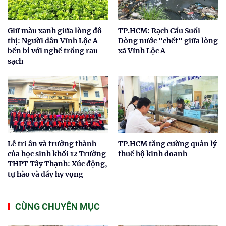
Giữ màu xanh giữa lòng đô
TP.HCM: Rạch Cầu Suối –
thị: Người dân Vĩnh Lộc A
Dòng nước "chết" giữa lòng
bền bỉ với nghề trồng rau
xã Vĩnh Lộc A
sạch
Lễ tri ân và trưởng thành
TP.HCM tăng cường quản lý
của học sinh khối 12 Trường
thuế hộ kinh doanh
THPT Tây Thạnh: Xúc động,
tự hào và đầy hy vọng
CÙNG CHUYÊN MỤC