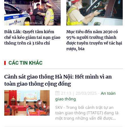
Đắk Lắk: Quyết tâm kiềm
Mục tiêu đến năm 2030 có
chế và kéo giảm tai nạn giao
95% người trưởng thành
thông trên cả 3 tiêu chí
được tuyên truyền về tác hại
rượu, bia
CÁC TIN KHÁC
Cảnh sát giao thông Hà Nội: Hết mình vì an
toàn giao thông cộng đồng
21:13
|
20/03/2025
An toàn
giao thông
SKV - Trong bối cảnh trật tự an
toàn giao thông (TTATGT) đang là
một trong những vấn đề được
quan tâm hàng đầu, lực lượng