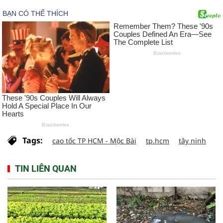
Tags:
cao tốc TP HCM - Mộc Bài
tp.hcm
tây ninh
TIN LIÊN QUAN