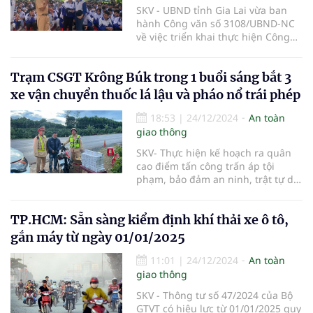
SKV - UBND tỉnh Gia Lai vừa ban
hành Công văn số 3108/UBND-NC
về việc triển khai thực hiện Công
điện số 132/CĐ-TTg ngày
12/12/2024 của Thủ tướng Chính
Trạm CSGT Krông Búk trong 1 buổi sáng bắt 3
phủ về nâng cao hiệu quả công tác
bảo đảm trật tự, an toàn giao
xe vận chuyển thuốc lá lậu và pháo nổ trái phép
thông (TTATGT).
18:53
|
24/12/2024
An toàn
giao thông
SKV- Thực hiện kế hoạch ra quân
cao điểm tấn công trấn áp tội
phạm, bảo đảm an ninh, trật tự dịp
Tết Nguyên đán Ất tỵ 2025 của
Công an tỉnh Đắk Lắk. Trong sáng
TP.HCM: Sẵn sàng kiểm định khí thải xe ô tô,
24/12, trạm Cảnh sát giao thông
Krông Búk thuộc phòng Cảnh sát
gắn máy từ ngày 01/01/2025
giao thông, Công an tỉnh Đắk Lắk
đã bắt 3 vụ vận chuyển 500 gói
11:01
|
24/12/2024
An toàn
thuốc lá lậu và hơn 28kg pháo nổ
giao thông
trái phép.
SKV - Thông tư số 47/2024 của Bộ
GTVT có hiệu lực từ 01/01/2025 quy