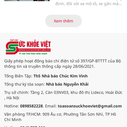
định, đối với xe mô tô, xe gắn máy
có thời gian sản xuất trên 5 năm
đến 12 năm, chu kỳ kiểm định khí
thải định kỳ là 24 tháng; thời gian
Xem thêm
sản xuất trên 12 năm, chu kỳ kiểm
định định kỳ là 12 tháng. Với số
lượng phương tiện lớn, TP.HCM đã
sớm chuẩn bị kế hoạch thực hiện
nội dung này.
Giấy phép hoạt động báo chí điện tử số 397/GP-BTTTT của Bộ
thông tin và truyền thông cấp ngày 28/06/2021.
Tổng Biên Tập:
ThS Nhà báo Chúc Kim Vinh
Tổng thư ký tòa soạn:
Nhà báo Nguyễn Khải
Trụ sở chính: Tầng 2, Căn 03NV03, khu đô thị Lideco, Hoài Đức
, Hà Nội
Hotline:
0898582228
. Email:
toasoansuckhoeviet@gmail.com
Văn phòng TP.HCM: 909 Âu cơ, Phường Tân Sơn Nhì, TP Hồ
Chí Minh