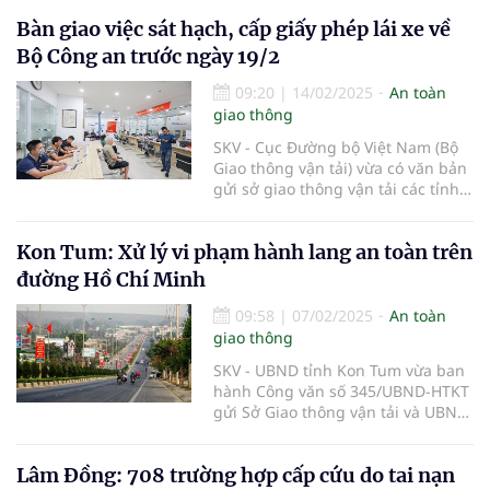
Cảnh sát giao thông (CSGT) Hà Nội
Bàn giao việc sát hạch, cấp giấy phép lái xe về
không ngừng nỗ lực nhằm nâng
cao nhận thức và ý thức chấp hành
Bộ Công an trước ngày 19/2
pháp luật của người dân.
09:20
|
14/02/2025
An toàn
giao thông
SKV - Cục Đường bộ Việt Nam (Bộ
Giao thông vận tải) vừa có văn bản
gửi sở giao thông vận tải các tỉnh,
thành phố trực thuộc Trung ương
chuẩn bị bàn giao nhiệm vụ quản
Kon Tum: Xử lý vi phạm hành lang an toàn trên
lý Nhà nước về sát hạch, cấp giấy
phép lái xe từ Bộ Giao thông vận
đường Hồ Chí Minh
tải (Bộ GTVT) sang Bộ Công an.
09:58
|
07/02/2025
An toàn
giao thông
SKV - UBND tỉnh Kon Tum vừa ban
hành Công văn số 345/UBND-HTKT
gửi Sở Giao thông vận tải và UBND
các huyện, thành phố về việc xử lý
vi phạm hành lang an toàn giao
Lâm Đồng: 708 trường hợp cấp cứu do tai nạn
thông đường bộ trên đường Hồ