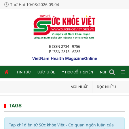
Thứ Hai 10/08/2026 09:04
E-ISSN 2734 - 9756
P-ISSN 2815 - 6285
VietNam Health MagazineOnline
NLINE
TIN TỨC
SỨC KHỎE
Y HỌC CỔ TRUYỀN
NGHIÊN CỨU TRA
MỚI NHẤT
ĐỌC NHIỀU
TAGS
Tạp chí điện tử Sức khỏe Việt - Cơ quan ngôn luận của