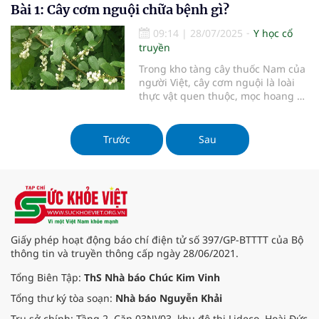
Bài 1: Cây cơm nguội chữa bệnh gì?
viêm, giải độc...
09:14
|
28/07/2025
Y học cổ
truyền
Trong kho tàng cây thuốc Nam của
người Việt, cây cơm nguội là loài
thực vật quen thuộc, mọc hoang ở
nhiều nơi, nhất là các vùng nông
thôn. Tuy nhiên, ít ai biết rằng cây
nhỏ bé, mảnh mai này lại có nhiều
Trước
Sau
công dụng chữa bệnh quý báu...
Giấy phép hoạt động báo chí điện tử số 397/GP-BTTTT của Bộ
thông tin và truyền thông cấp ngày 28/06/2021.
Tổng Biên Tập:
ThS Nhà báo Chúc Kim Vinh
Tổng thư ký tòa soạn:
Nhà báo Nguyễn Khải
Trụ sở chính: Tầng 2, Căn 03NV03, khu đô thị Lideco, Hoài Đức