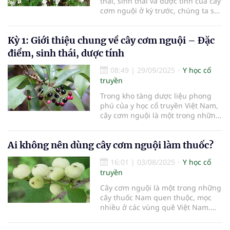
thái, sinh thái và dược tính của cây
cơm nguội ở kỳ trước, chúng ta sẽ
đi sâu vào những ứng dụng thực
tiễn trong đời sống y học cổ
Kỳ 1: Giới thiệu chung về cây cơm nguội – Đặc
truyền. Từ nhiều thế hệ, các thầy
thuốc dân gian đã đúc kết nhiều
điểm, sinh thái, dược tính
bài thuốc quý từ lá, vỏ
08:49
|
29/09/2025
Y học cổ
truyền
Trong kho tàng dược liệu phong
phú của y học cổ truyền Việt Nam,
cây cơm nguội là một trong những
loài thảo mộc dân gian ít được biết
đến rộng rãi nhưng lại có giá trị
Ai không nên dùng cây cơm nguội làm thuốc?
chữa bệnh đáng chú ý. Người dân
ở nhiều vùng quê gọi cơm nguội
16:01
|
03/08/2025
Y học cổ
với nhiều tên khác nhau
truyền
Cây cơm nguội là một trong những
cây thuốc Nam quen thuộc, mọc
nhiều ở các vùng quê Việt Nam.
Với tính mát, vị đắng nhẹ, cây có
tác dụng thanh nhiệt, lợi tiểu, tiêu