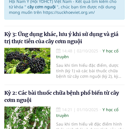
Hội Nam Y (Hội YDHCT) Việt Nam - Kết quả tìm kiếm cho
từ khóa "
cây cơm nguội
", chúc bạn tìm được nội dung
mong muốn trên https://suckhoeviet.org.vn/
Kỳ 3: Ứng dụng khác, lưu ý khi sử dụng và giá
trị thực tiễn của cây cơm nguội
14:48
|
02/10/2025
Y học cổ
truyền
Sau khi tìm hiểu đặc điểm, dược
tính (kỳ 1) và các bài thuốc chữa
bệnh từ cây cơm nguội (kỳ 2), kỳ
cuối cùng này sẽ tập trung vào
những ứng dụng khác, các lưu ý
Kỳ 2: Các bài thuốc chữa bệnh phổ biến từ cây
khi dùng và ý nghĩa thực tiễn của
loài dược liệu này trong đời sống
cơm nguội
hiện nay.
14:21
|
01/10/2025
Y học cổ
truyền
Sau khi tìm hiểu về đặc điểm hình