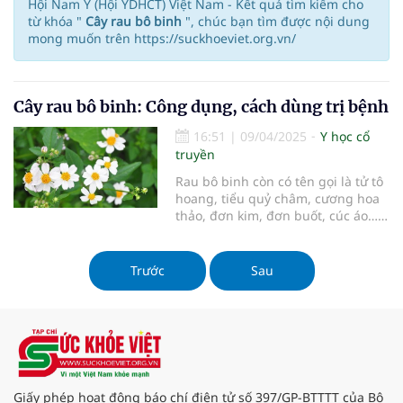
Hội Nam Y (Hội YDHCT) Việt Nam - Kết quả tìm kiếm cho
từ khóa "
Cây rau bô binh
", chúc bạn tìm được nội dung
mong muốn trên https://suckhoeviet.org.vn/
Cây rau bô binh: Công dụng, cách dùng trị bệnh
16:51
|
09/04/2025
Y học cổ
truyền
Rau bô binh còn có tên gọi là tử tô
hoang, tiểu quỷ châm, cương hoa
thảo, đơn kim, đơn buốt, cúc áo…
là cây thảo mọc hoang, thường
thấy ở ven đường, bờ ruộng, bãi
hoang quanh nhà. Theo y học cổ
Trước
Sau
truyền, rau bô binh có vị ngọt
nhạt, tính bình. Có tác dụng thanh
nhiệt, giải độc, tán ứ, tiêu thũng.
Dùng chữa cảm, cúm, họng sưng
đau, viêm ruột, trẻ nhỏ cam tích,
chấn thương, mẩn ngứa, lở loét...
Giấy phép hoạt động báo chí điện tử số 397/GP-BTTTT của Bộ