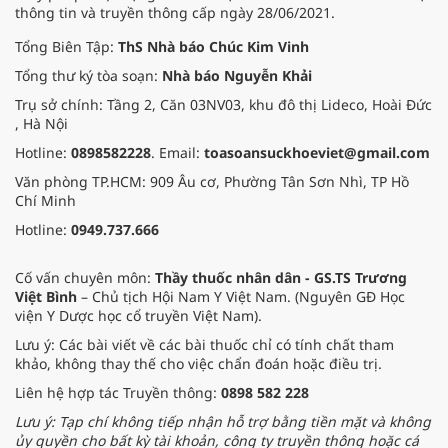
thông tin và truyền thông cấp ngày 28/06/2021.
Tổng Biên Tập:
ThS Nhà báo Chúc Kim Vinh
Tổng thư ký tòa soạn:
Nhà báo Nguyễn Khải
Trụ sở chính: Tầng 2, Căn 03NV03, khu đô thị Lideco, Hoài Đức
, Hà Nội
Hotline:
0898582228
. Email:
toasoansuckhoeviet@gmail.com
Văn phòng TP.HCM: 909 Âu cơ, Phường Tân Sơn Nhì, TP Hồ
Chí Minh
Hotline:
0949.737.666
Cố vấn chuyên môn:
Thầy thuốc nhân dân - GS.TS Trương
Việt Bình
– Chủ tịch Hội Nam Y Việt Nam. (Nguyên GĐ Học
viện Y Dược học cổ truyền Việt Nam).
Lưu ý: Các bài viết về các bài thuốc chỉ có tính chất tham
khảo, không thay thế cho việc chẩn đoán hoặc điều trị.
Liên hệ hợp tác Truyền thông:
0898 582 228
Lưu ý: Tạp chí không tiếp nhận hỗ trợ bằng tiền mặt và không
ủy quyền cho bất kỳ tài khoản, công ty truyền thông hoặc cá