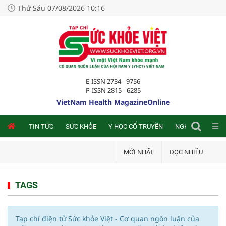
Thứ Sáu 07/08/2026 10:16
E-ISSN 2734 - 9756
P-ISSN 2815 - 6285
VietNam Health MagazineOnline
NLINE
TIN TỨC
SỨC KHỎE
Y HỌC CỔ TRUYỀN
NGHIÊN CỨU TRA
MỚI NHẤT
ĐỌC NHIỀU
TAGS
Tạp chí điện tử Sức khỏe Việt - Cơ quan ngôn luận của