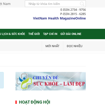
iệt Nam
E-ISSN 2734 - 9756
P-ISSN 2815 - 6285
VietNam Health MagazineOnline
U LỊCH & SỨC KHỎE
THẾ GIỚI
TẠP CHÍ IN
GỬI BÀI ONLINE
MỚI NHẤT
ĐỌC NHIỀU
HOẠT ĐỘNG HỘI