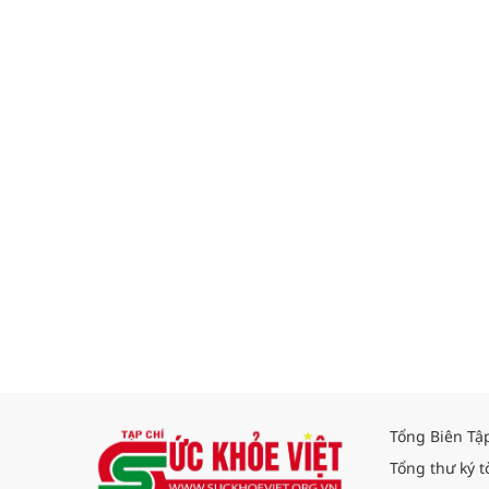
Tổng Biên Tậ
Tổng thư ký t