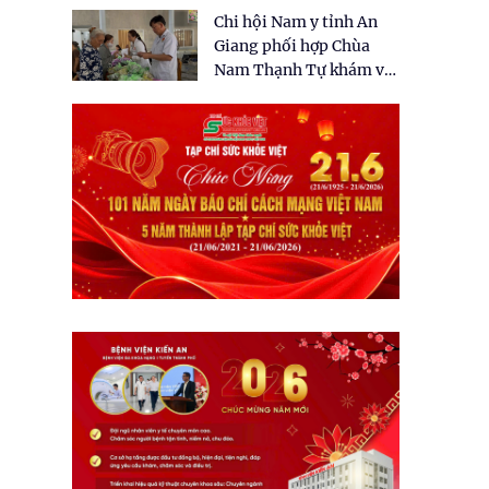
tặng quà cho 150 người
Chi hội Nam y tỉnh An
dân tại xã Tân Tập
Giang phối hợp Chùa
Nam Thạnh Tự khám và
cấp thuốc miễn phí cho
nhân dân