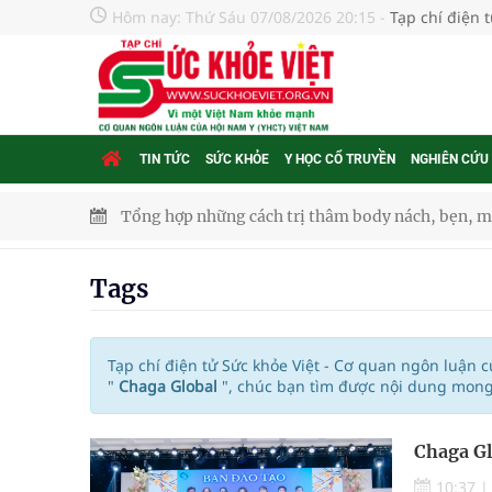
Hôm nay:
Thứ Sáu 07/08/2026 20:15
-
Tạp chí điện 
TIN TỨC
SỨC KHỎE
Y HỌC CỔ TRUYỀN
NGHIÊN CỨU
Tổng hợp những cách trị thâm body nách, bẹn, m
Tỷ lệ tật khúc xạ ở trẻ gia tăng: Khuyến nghị của
Tags
Nhiều lợi thế để nâng chất lượng y tế
Vương Thành Công: Khi việc học bắt đầu từ trải 
Tạp chí điện tử Sức khỏe Việt - Cơ quan ngôn luận 
"
Chaga Global
", chúc bạn tìm được nội dung mong
Chấn chỉnh hoạt động kinh doanh dược liệu
Chaga Gl
Súp lơ xanh mang đến hy vọng mới trong phòng 
10:37