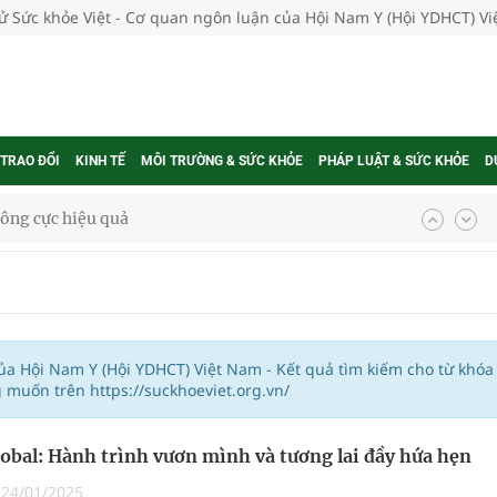
tử Sức khỏe Việt - Cơ quan ngôn luận của Hội Nam Y (Hội YDHCT) V
 TRAO ĐỔI
KINH TẾ
MÔI TRƯỜNG & SỨC KHỎE
PHÁP LUẬT & SỨC KHỎE
D
ông cực hiệu quả
 chuyên gia
nghiệm thực tế
của Hội Nam Y (Hội YDHCT) Việt Nam - Kết quả tìm kiếm cho từ khóa
 muốn trên https://suckhoeviet.org.vn/
obal: Hành trình vươn mình và tương lai đầy hứa hẹn
ngừa ung thư
|
24/01/2025