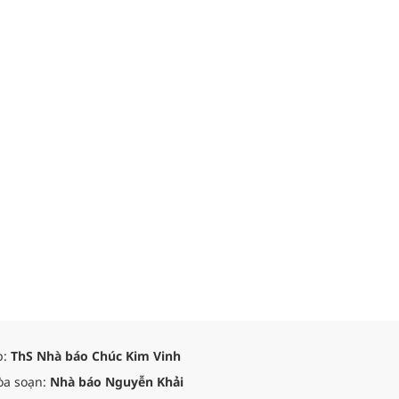
p:
ThS Nhà báo Chúc Kim Vinh
òa soạn:
Nhà báo Nguyễn Khải