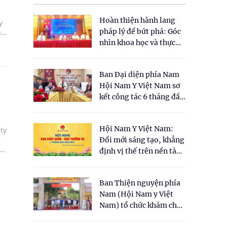
Hoàn thiện hành lang
y
pháp lý để bứt phá: Góc
hời
nhìn khoa học và thực
tiễn tại Tọa đàm " Đề
xuất một số nội dung
Ban Đại diện phía Nam
cho Luật Y dược cổ
Hội Nam Y Việt Nam sơ
truyền Việt Nam"
kết công tác 6 tháng đầu
năm 2026
Hội Nam Y Việt Nam:
ty
Đổi mới sáng tạo, khẳng
ễ
định vị thế trên nền tảng
y học cổ truyền và khoa
ảo
học hiện đại
Ban Thiện nguyện phía
Nam (Hội Nam y Việt
Nam) tổ chức khám chữa
bệnh y học cổ truyền và