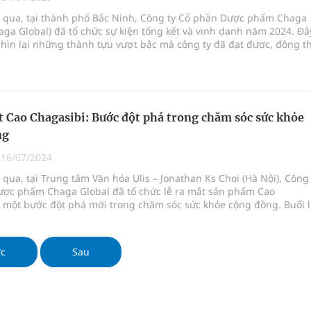
 Máu Của Các Loài Nhân Sâm (Panax Spp.): Tổng
ừa qua, tại thành phố Bắc Ninh, Công ty Cổ phần Dược phẩm Chaga
aga Global) đã tổ chức sự kiện tổng kết và vinh danh năm 2024. Đâ
nhìn lại những thành tựu vượt bậc mà công ty đã đạt được, đồng t
để Chaga Global khẳng định vị thế tiên phong trong lĩnh vực chăm
oàn quốc
ỏe, lan tỏa những giá trị nhân văn đến cộng đồng.
g trưởng mới của Việt Nam
t Cao Chagasibi: Bước đột phá trong chăm sóc sức khỏe
kỳ, khám sàng lọc cho người dân
ng
|
16/07/2024
a qua, tại Trung tâm Văn hóa Ulis – Jonathan Ks Choi (Hà Nội), Công 
ược phẩm Chaga Global đã tổ chức lễ ra mắt sản phẩm Cao
, một bước đột phá mới trong chăm sóc sức khỏe cộng đồng. Buổi l
ong không khí trang trọng và ấm cúng với sự tham gia của nhiều
 y tế, nhà khoa học, đại diện các cơ quan truyền thông và đông đ
.
ớc
Sau