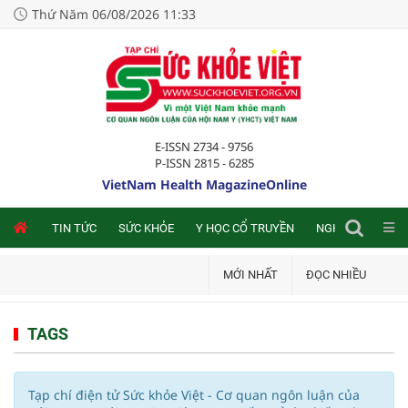
Thứ Năm 06/08/2026 11:33
E-ISSN 2734 - 9756
P-ISSN 2815 - 6285
VietNam Health MagazineOnline
NLINE
TIN TỨC
SỨC KHỎE
Y HỌC CỔ TRUYỀN
NGHIÊN CỨU TRA
MỚI NHẤT
ĐỌC NHIỀU
TAGS
Tạp chí điện tử Sức khỏe Việt - Cơ quan ngôn luận của