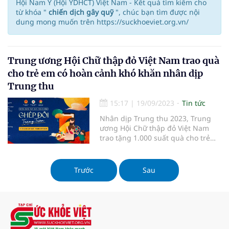
Hội Nam Y (Hội YDHCT) Việt Nam - Kết quả tìm kiếm cho
từ khóa "
chiến dịch gây quỹ
", chúc bạn tìm được nội
dung mong muốn trên https://suckhoeviet.org.vn/
Trung ương Hội Chữ thập đỏ Việt Nam trao quà
cho trẻ em có hoàn cảnh khó khăn nhân dịp
Trung thu
15:17
|
19/09/2023
Tin tức
Nhân dịp Trung thu 2023, Trung
ương Hội Chữ thập đỏ Việt Nam
trao tặng 1.000 suất quà cho trẻ
em nghèo, khuyết tật, mồ côi, có
hoàn cảnh khó khăn bằng hình
thức hiện đại “ghép đôi 4.0”.
Trước
Sau