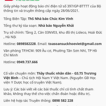
Giấy phép hoạt động báo chí điện tử số 397/GP-BTTTT của Bộ
thông tin và truyền thông cấp ngày 28/06/2021.
Tổng Biên Tập:
ThS Nhà báo Chúc Kim Vinh
Tổng thư ký tòa soạn:
Nhà báo Nguyễn Khải
Trụ sở chính: Tầng 2, Căn 03NV03, khu đô thị Lideco, Hoài Đức
, Hà Nội
Hotline:
0898582228
. Email:
toasoansuckhoeviet@gmail.com
Văn phòng TP.HCM: 909 Âu cơ, Phường Tân Sơn Nhì, TP Hồ
Chí Minh
Hotline:
0949.737.666
Cố vấn chuyên môn:
Thầy thuốc nhân dân - GS.TS Trương
Việt Bình
– Chủ tịch Hội Nam Y Việt Nam. (Nguyên GĐ Học
viện Y Dược học cổ truyền Việt Nam).
Lưu ý: Các bài viết về các bài thuốc chỉ có tính chất tham
khảo, không thay thế cho việc chẩn đoán hoặc điều trị.
Liên hệ hợp tác Truyền thông:
0898 582 228