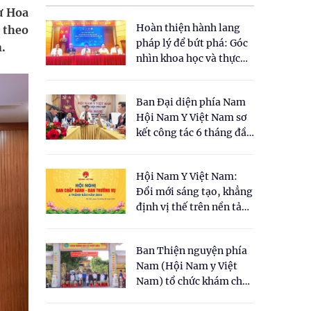
ừ Hoa
Hoàn thiện hành lang
 theo
pháp lý để bứt phá: Góc
.
nhìn khoa học và thực
tiễn tại Tọa đàm " Đề
xuất một số nội dung
Ban Đại diện phía Nam
cho Luật Y dược cổ
Hội Nam Y Việt Nam sơ
truyền Việt Nam"
kết công tác 6 tháng đầu
năm 2026
Hội Nam Y Việt Nam:
Đổi mới sáng tạo, khẳng
định vị thế trên nền tảng
y học cổ truyền và khoa
học hiện đại
Ban Thiện nguyện phía
Nam (Hội Nam y Việt
Nam) tổ chức khám chữa
bệnh y học cổ truyền và