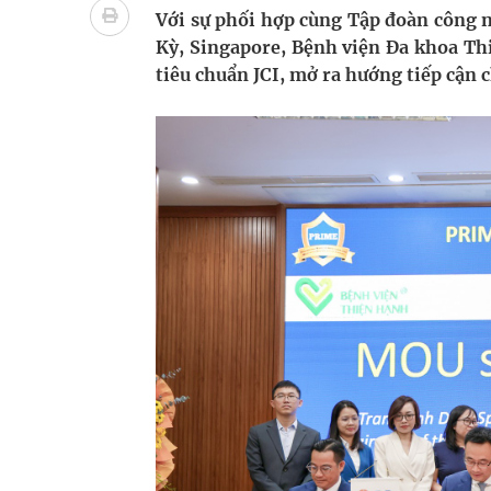
Chấn chỉnh hoạt động kinh doanh dược liệu
Với sự phối hợp cùng Tập đoàn công n
Kỳ, Singapore, Bệnh viện Đa khoa Th
Súp lơ xanh mang đến hy vọng mới trong phòng 
tiêu chuẩn JCI, mở ra hướng tiếp cận
Triển khai đồng bộ các giải pháp quản lý chất lư
Cách âm nhạc trị liệu được “đo ni đóng giày”