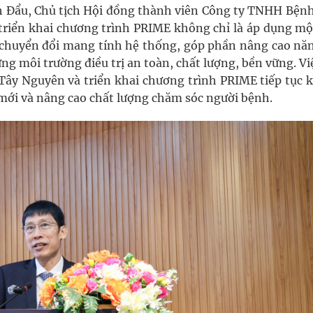
inh Đẩu, Chủ tịch Hội đồng thành viên Công ty TNHH Bệnh
riển khai chương trình PRIME không chỉ là áp dụng một
h chuyển đổi mang tính hệ thống, góp phần nâng cao năn
ng môi trường điều trị an toàn, chất lượng, bền vững. Vi
 Tây Nguyên và triển khai chương trình PRIME tiếp tục 
 mới và nâng cao chất lượng chăm sóc người bệnh.