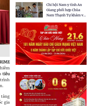
tặng quà cho 150 người
Chi hội Nam y tỉnh An
dân tại xã Tân Tập
Giang phối hợp Chùa
Nam Thạnh Tự khám và
cấp thuốc miễn phí cho
nhân dân
PRIME
nhiễm
eo
tiêu
trình
n.
n tảng
c gia