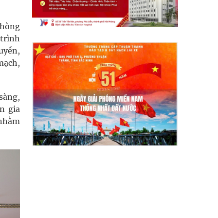
Phòng
trình
uyền,
mạch,
sàng,
n gia
 nhằm