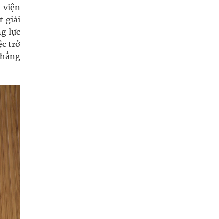
 viện
 giải
g lực
ệc trở
khẳng