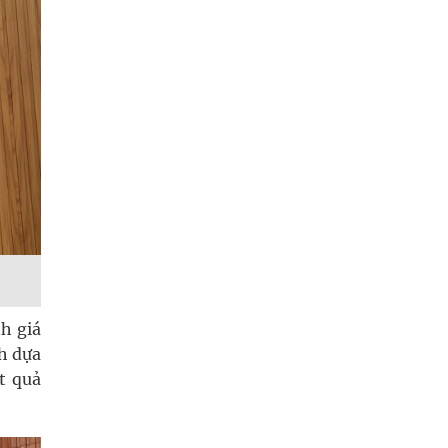
h giá
h dựa
t quả