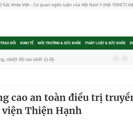
tử Sức khỏe Việt - Cơ quan ngôn luận của Hội Nam Y (Hội YDHCT) V
 TRAO ĐỔI
KINH TẾ
MÔI TRƯỜNG & SỨC KHỎE
PHÁP LUẬT & SỨC KHỎE
D
g, nhiệt độ cao nhất 35 độ
kỳ, khám sàng lọc cho người dân
ông cực hiệu quả
g cao an toàn điều trị truyề
 chuyên gia
h viện Thiện Hạnh
nghiệm thực tế