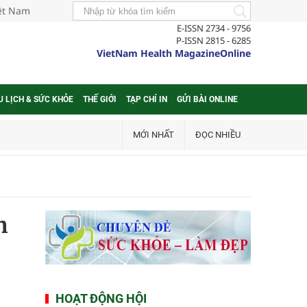
iệt Nam
E-ISSN 2734 - 9756
P-ISSN 2815 - 6285
VietNam Health MagazineOnline
U LỊCH & SỨC KHỎE
THẾ GIỚI
TẠP CHÍ IN
GỬI BÀI ONLINE
MỚI NHẤT
ĐỌC NHIỀU
n
HOẠT ĐỘNG HỘI