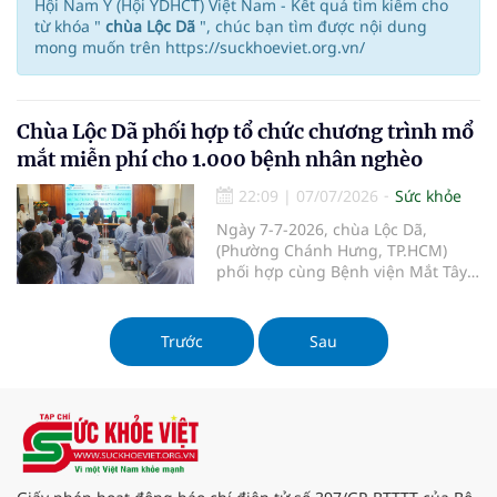
Hội Nam Y (Hội YDHCT) Việt Nam - Kết quả tìm kiếm cho
từ khóa "
chùa Lộc Dã
", chúc bạn tìm được nội dung
mong muốn trên https://suckhoeviet.org.vn/
Chùa Lộc Dã phối hợp tổ chức chương trình mổ
mắt miễn phí cho 1.000 bệnh nhân nghèo
22:09
|
07/07/2026
Sức khỏe
Ngày 7-7-2026, chùa Lộc Dã,
(Phường Chánh Hưng, TP.HCM)
phối hợp cùng Bệnh viện Mắt Tây
Nam và Công ty Cổ phần Đầu tư và
Kinh doanh Nhà Khang Điền triển
khai chương trình phẫu thuật mắt
Trước
Sau
miễn phí cho 1.000 bệnh nhân có
hoàn cảnh khó khăn tại TP.HCM và
các tỉnh lân cận.