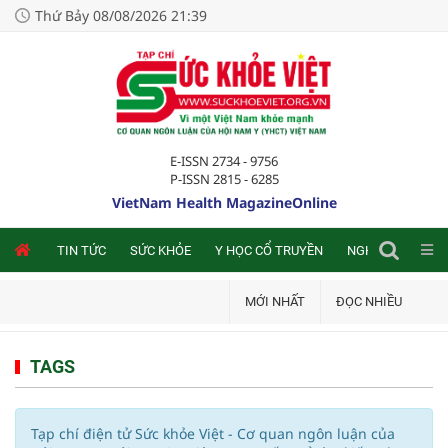
Thứ Bảy 08/08/2026 21:39
E-ISSN 2734 - 9756
P-ISSN 2815 - 6285
VietNam Health MagazineOnline
NLINE
TIN TỨC
SỨC KHỎE
Y HỌC CỔ TRUYỀN
NGHIÊN CỨU TRA
MỚI NHẤT
ĐỌC NHIỀU
TAGS
Tạp chí điện tử Sức khỏe Việt - Cơ quan ngôn luận của