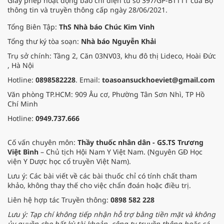
Giấy phép hoạt động báo chí điện tử số 397/GP-BTTTT của Bộ
thông tin và truyền thông cấp ngày 28/06/2021.
Tổng Biên Tập:
ThS Nhà báo Chúc Kim Vinh
Tổng thư ký tòa soạn:
Nhà báo Nguyễn Khải
Trụ sở chính: Tầng 2, Căn 03NV03, khu đô thị Lideco, Hoài Đức
, Hà Nội
Hotline:
0898582228
. Email:
toasoansuckhoeviet@gmail.com
Văn phòng TP.HCM: 909 Âu cơ, Phường Tân Sơn Nhì, TP Hồ
Chí Minh
Hotline:
0949.737.666
Cố vấn chuyên môn:
Thầy thuốc nhân dân - GS.TS Trương
Việt Bình
– Chủ tịch Hội Nam Y Việt Nam. (Nguyên GĐ Học
viện Y Dược học cổ truyền Việt Nam).
Lưu ý: Các bài viết về các bài thuốc chỉ có tính chất tham
khảo, không thay thế cho việc chẩn đoán hoặc điều trị.
Liên hệ hợp tác Truyền thông:
0898 582 228
Lưu ý: Tạp chí không tiếp nhận hỗ trợ bằng tiền mặt và không
ủy quyền cho bất kỳ tài khoản, công ty truyền thông hoặc cá