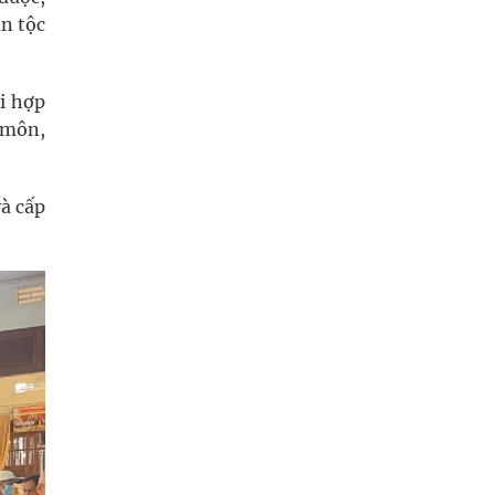
n tộc
i hợp
n môn,
à cấp