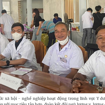
ức xã hội - nghề nghiệp hoạt động trong lĩnh vực Y dư
p với mục tiêu tập hợp, đoàn kết đội ngũ lương y, lương