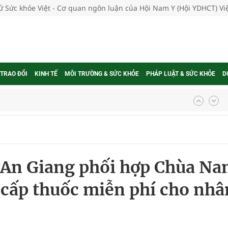
tử Sức khỏe Việt - Cơ quan ngôn luận của Hội Nam Y (Hội YDHCT) V
 TRAO ĐỔI
KINH TẾ
MÔI TRƯỜNG & SỨC KHỎE
PHÁP LUẬT & SỨC KHỎE
D
g, nhiệt độ cao nhất 35 độ
kỳ, khám sàng lọc cho người dân
h An Giang phối hợp Chùa N
ông cực hiệu quả
cấp thuốc miễn phí cho nhâ
 chuyên gia