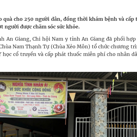
nghiệm thực tế
o quà cho 250 người dân, đồng thời khám bệnh và cấp 
ợt người được chăm sóc sức khỏe.
ỉnh An Giang, Chi hội Nam y tỉnh An Giang đã phối hợp
ợng thuốc
 Chùa Nam Thạnh Tự (Chùa Xẻo Môn) tổ chức chương trì
 học cổ truyền và cấp phát thuốc miễn phí cho nhân dâ