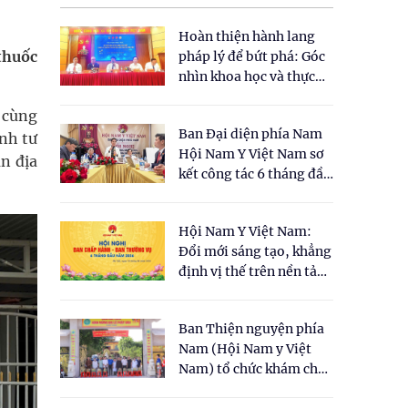
Hoàn thiện hành lang
thuốc
pháp lý để bứt phá: Góc
nhìn khoa học và thực
tiễn tại Tọa đàm " Đề
 cùng
xuất một số nội dung
Ban Đại diện phía Nam
cho Luật Y dược cổ
nh tư
Hội Nam Y Việt Nam sơ
truyền Việt Nam"
n địa
kết công tác 6 tháng đầu
năm 2026
Hội Nam Y Việt Nam:
Đổi mới sáng tạo, khẳng
định vị thế trên nền tảng
y học cổ truyền và khoa
học hiện đại
Ban Thiện nguyện phía
Nam (Hội Nam y Việt
Nam) tổ chức khám chữa
bệnh y học cổ truyền và