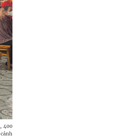
, 400
 cảnh