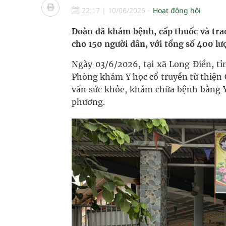
Vương Thành Công: Khi việc học bắt đầu từ trải 
22:17
|
10/06/2026
Hoạt động hội
Chấn chỉnh hoạt động kinh doanh dược liệu
Đoàn đã khám bệnh, cấp thuốc và tra
cho 150 người dân, với tổng số 400 lư
Giải pháp nâng cao thị lực thời hiện đại
Ngày 03/6/2026, tại xã Long Điền, t
Triển khai đồng bộ các giải pháp quản lý chất lư
Phòng khám Y học cổ truyền từ thiện
vấn sức khỏe, khám chữa bệnh bằng Y
phương.