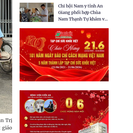
tặng quà cho 150 người
Chi hội Nam y tỉnh An
dân tại xã Tân Tập
Giang phối hợp Chùa
Nam Thạnh Tự khám và
cấp thuốc miễn phí cho
nhân dân
n Trị
 giáo