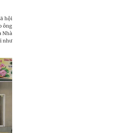
ã hội
do ông
và Nhà
i như