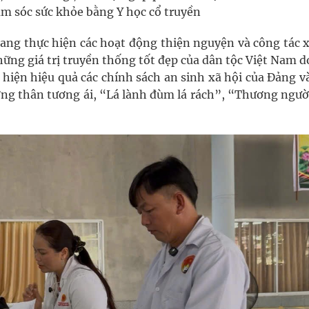
ăm sóc sức khỏe bằng Y học cổ truyền
ang thực hiện các hoạt động thiện nguyện và công tác x
hững giá trị truyền thống tốt đẹp của dân tộc Việt Nam 
c hiện hiệu quả các chính sách an sinh xã hội của Đảng 
ương thân tương ái, “Lá lành đùm lá rách”, “Thương ngườ