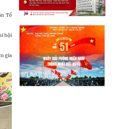
ận Tổ
i hội
am gia