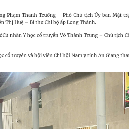
ông Phạm Thanh Trường – Phó Chủ tịch Ủy ban Mặt tr
n Thị Huệ – Bí thư Chi bộ ấp Long Thành.
cóCử nhân Y học cổ truyền Võ Thành Trung – Chủ tịch Ch
học cổ truyền và hội viên Chi hội Nam y tỉnh An Giang th