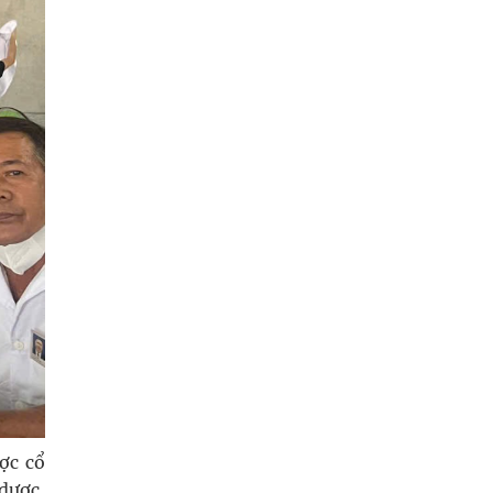
ợc cổ
 dược,