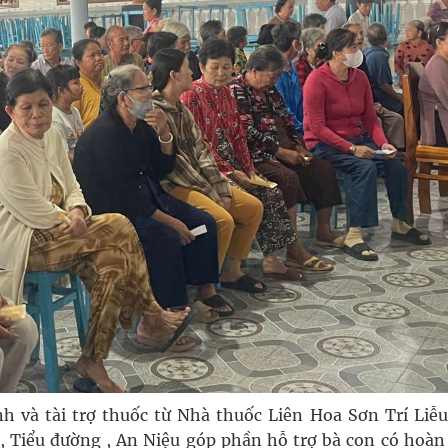
 và tài trợ thuốc từ Nhà thuốc Liên Hoa Sơn Trí Liễu
, Tiểu đường , An Niệu góp phần hỗ trợ bà con có hoàn