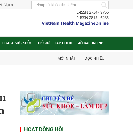
iệt Nam
E-ISSN 2734 - 9756
P-ISSN 2815 - 6285
VietNam Health MagazineOnline
U LỊCH & SỨC KHỎE
THẾ GIỚI
TẠP CHÍ IN
GỬI BÀI ONLINE
MỚI NHẤT
ĐỌC NHIỀU
am
n
HOẠT ĐỘNG HỘI