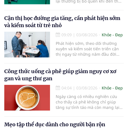
lại thường bị bỏ quên khi đến thời
điểm cần thay mới. Theo các
chuyên gia nha khoa, việc sử dụng
bàn chải quá lâu có thể làm giảm
Cận thị học đường gia tăng, cần phát hiện sớm
hiệu quả làm sạch và ảnh hưởng
và kiểm soát từ trẻ nhỏ
đến sức khỏe răng miệng...
09:09
|
03/08/2026
Khỏe - Đẹp
Phát hiện sớm, theo dõi thường
xuyên và kiểm soát tiến triển cận
thị ngay từ những năm đầu đời
được các chuyên gia đánh giá là
chìa khóa bảo vệ thị lực lâu dài cho
trẻ. Đây cũng là định hướng của
Công thức uống cà phê giúp giảm nguy cơ xơ
Trung tâm Nhãn nhi và Kiểm soát
gan và ung thư gan
cận thị vừa được Bệnh viện Đông
Đô đưa vào hoạt động ngày 1/8.
04:04
|
03/08/2026
Khỏe - Đẹp
Ngày càng có nhiều nghiên cứu
cho thấy cà phê không chỉ giúp
tăng sự tỉnh táo mà còn mang lại
lợi ích cho nhiều cơ quan trong cơ
thể, đặc biệt là gan. Đây là cơ quan
đóng vai trò lọc độc tố, chuyển hóa
Mẹo tập thể dục dành cho người bận rộn