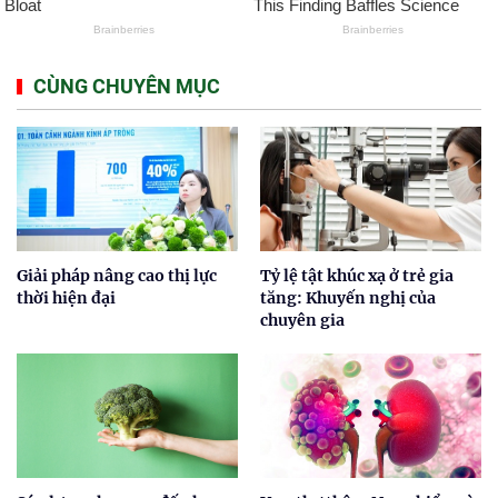
CÙNG CHUYÊN MỤC
Giải pháp nâng cao thị lực
Tỷ lệ tật khúc xạ ở trẻ gia
thời hiện đại
tăng: Khuyến nghị của
chuyên gia