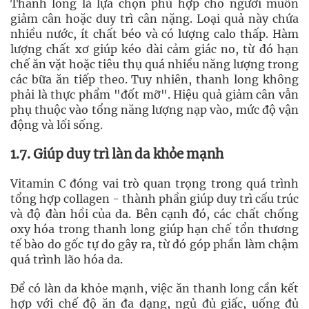
Thanh long là lựa chọn phù hợp cho người muốn
giảm cân hoặc duy trì cân nặng. Loại quả này chứa
nhiều nước, ít chất béo và có lượng calo thấp. Hàm
lượng chất xơ giúp kéo dài cảm giác no, từ đó hạn
chế ăn vặt hoặc tiêu thụ quá nhiều năng lượng trong
các bữa ăn tiếp theo. Tuy nhiên, thanh long không
phải là thực phẩm "đốt mỡ". Hiệu quả giảm cân vẫn
phụ thuộc vào tổng năng lượng nạp vào, mức độ vận
động và lối sống.
1.7. Giúp duy trì làn da khỏe mạnh
Vitamin C đóng vai trò quan trọng trong quá trình
tổng hợp collagen - thành phần giúp duy trì cấu trúc
và độ đàn hồi của da. Bên cạnh đó, các chất chống
oxy hóa trong thanh long giúp hạn chế tổn thương
tế bào do gốc tự do gây ra, từ đó góp phần làm chậm
quá trình lão hóa da.
Để có làn da khỏe mạnh, việc ăn thanh long cần kết
hợp với chế độ ăn đa dạng, ngủ đủ giấc, uống đủ