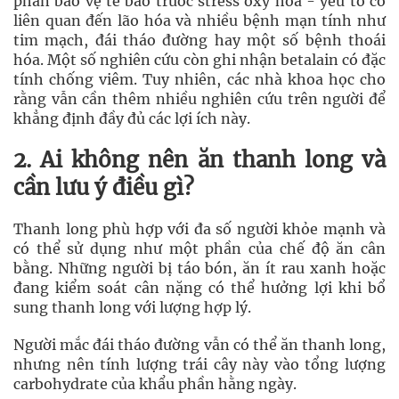
phần bảo vệ tế bào trước stress oxy hóa - yếu tố có
liên quan đến lão hóa và nhiều bệnh mạn tính như
tim mạch, đái tháo đường hay một số bệnh thoái
hóa. Một số nghiên cứu còn ghi nhận betalain có đặc
tính chống viêm. Tuy nhiên, các nhà khoa học cho
rằng vẫn cần thêm nhiều nghiên cứu trên người để
khẳng định đầy đủ các lợi ích này.
2. Ai không nên ăn thanh long và
cần lưu ý điều gì?
Thanh long phù hợp với đa số người khỏe mạnh và
có thể sử dụng như một phần của chế độ ăn cân
bằng. Những người bị táo bón, ăn ít rau xanh hoặc
đang kiểm soát cân nặng có thể hưởng lợi khi bổ
sung thanh long với lượng hợp lý.
Người mắc đái tháo đường vẫn có thể ăn thanh long,
nhưng nên tính lượng trái cây này vào tổng lượng
carbohydrate của khẩu phần hằng ngày.