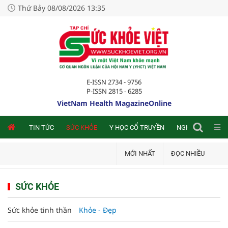
Thứ Bảy 08/08/2026 13:35
E-ISSN 2734 - 9756
P-ISSN 2815 - 6285
VietNam Health MagazineOnline
NLINE
TIN TỨC
SỨC KHỎE
Y HỌC CỔ TRUYỀN
NGHIÊN CỨU TRA
MỚI NHẤT
ĐỌC NHIỀU
SỨC KHỎE
Sức khỏe tinh thần
Khỏe - Đẹp