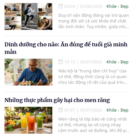
thuốc và dự trữ nhiều vitamin,
04:04
|
02/08/2026
Khỏe - Đẹp
khoáng chất thiết yếu nhưng cũng
rất dễ bị tổn thương…
Duy trì vận động đóng vai trò quan
trọng đối với cả sức khỏe thể chất
lẫn tinh thần. Tuy nhiên, giữa nhịp
sống bận rộn và nhiều trách nhiệm
cần cân bằng, việc dành thời gian
cho các hoạt động tập luyện
Dinh dưỡng cho não: Ăn đúng để tuổi già minh
thường trở thành một thách thức
mẫn
không nhỏ…
15:15
|
30/07/2026
Khỏe - Đẹp
Não bộ là “trung tâm chỉ huy” của
cơ thể, đồng thời cũng là cơ quan
chịu tác động rõ rệt của quá trình
lão hóa. Một chế độ dinh dưỡng
khoa học, kết hợp lối sống lành
mạnh, có thể góp phần bảo vệ tế
Những thực phẩm gây hại cho men răng
bào thần kinh, duy trì trí nhớ và
07:07
|
30/07/2026
Khỏe - Đẹp
giúp NCT sống minh mẫn, tự chủ
lâu hơn.
Men răng là lớp bảo vệ cứng nhất
cơ thể, nhưng lại vô cùng nhạy
cảm trước axit và đường. khi độ pH