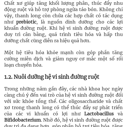
Chất xơ giúp tăng khối lượng phân, thúc đẩy nhu
động ruột và hỗ trợ phòng ngừa táo bón. Không chỉ
vậy, thanh long còn chứa các hợp chất có tác dụng
như
prebiotic
, là nguồn dinh dưỡng cho các lợi
khuẩn đường ruột. Khi hệ vi sinh đường ruột được
duy trì cân bằng, quá trình tiêu hóa và hấp thu
dưỡng chất cũng diễn ra hiệu quả hơn.
Một hệ tiêu hóa khỏe mạnh còn góp phần tăng
cường miễn dịch và giảm nguy cơ mắc một số rối
loạn chuyển hóa.
1.2. Nuôi dưỡng hệ vi sinh đường ruột
Trong những năm gần đây, các nhà khoa học ngày
càng chú ý đến vai trò của hệ vi sinh đường ruột đối
với sức khỏe tổng thể. Các oligosaccharide và chất
xơ trong thanh long có thể thúc đẩy sự phát triển
của các vi khuẩn có lợi như
Lactobacillus
và
Bifidobacterium
. Nhờ đó, hệ vi sinh đường ruột được
duy trì đa dạng hơn, góp phần hỗ trợ tiêu hóa, tăng