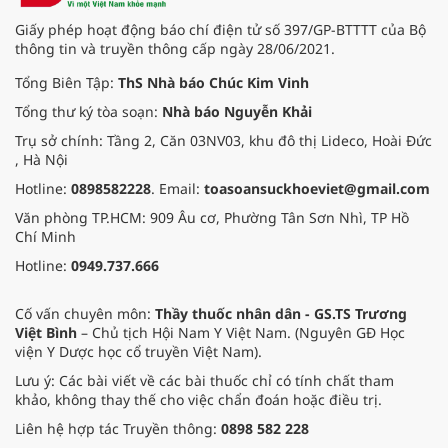
Giấy phép hoạt động báo chí điện tử số 397/GP-BTTTT của Bộ
thông tin và truyền thông cấp ngày 28/06/2021.
Tổng Biên Tập:
ThS Nhà báo Chúc Kim Vinh
Tổng thư ký tòa soạn:
Nhà báo Nguyễn Khải
Trụ sở chính: Tầng 2, Căn 03NV03, khu đô thị Lideco, Hoài Đức
, Hà Nội
Hotline:
0898582228
. Email:
toasoansuckhoeviet@gmail.com
Văn phòng TP.HCM: 909 Âu cơ, Phường Tân Sơn Nhì, TP Hồ
Chí Minh
Hotline:
0949.737.666
Cố vấn chuyên môn:
Thầy thuốc nhân dân - GS.TS Trương
Việt Bình
– Chủ tịch Hội Nam Y Việt Nam. (Nguyên GĐ Học
viện Y Dược học cổ truyền Việt Nam).
Lưu ý: Các bài viết về các bài thuốc chỉ có tính chất tham
khảo, không thay thế cho việc chẩn đoán hoặc điều trị.
Liên hệ hợp tác Truyền thông:
0898 582 228