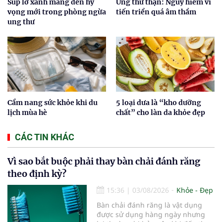
Súp lơ xanh mang đến hy
Ung thư thận: Nguy hiểm vì
vọng mới trong phòng ngừa
tiến triển quá âm thầm
ung thư
Cẩm nang sức khỏe khi du
5 loại dưa là “kho dưỡng
lịch mùa hè
chất” cho làn da khỏe đẹp
CÁC TIN KHÁC
Vì sao bắt buộc phải thay bàn chải đánh răng
theo định kỳ?
15:36
|
03/08/2026
Khỏe - Đẹp
Bàn chải đánh răng là vật dụng
được sử dụng hàng ngày nhưng