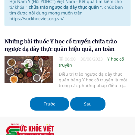
Hội Nam Y (Hội YDHCT) Việt Nam - Kết quả tìm kiếm cho
từ khóa "
chữa trào ngược dạ dày thực quản
", chúc bạn
tìm được nội dung mong muốn trên
https://suckhoeviet.org.vn/
Những bài thuốc Y học cổ truyền chữa trào
ngược dạ dày thực quản hiệu quả, an toàn
06:00
|
30/08/2023
Y học cổ
truyền
Điều trị trào ngược dạ dày thực
quản bằng Y học cổ truyền là một
trong các phương pháp điều trị
trào ngược dạ dày phổ biến hiện
nay.
Trước
Sau