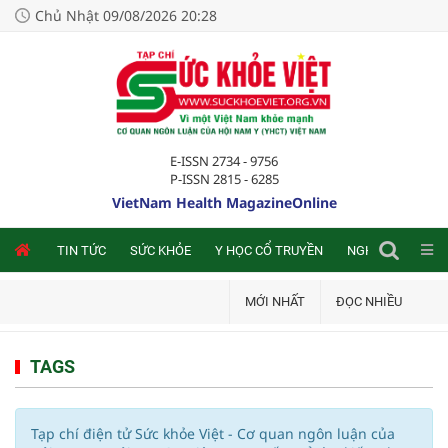
Chủ Nhật 09/08/2026 20:28
E-ISSN 2734 - 9756
P-ISSN 2815 - 6285
VietNam Health MagazineOnline
NLINE
TIN TỨC
SỨC KHỎE
Y HỌC CỔ TRUYỀN
NGHIÊN CỨU TRA
MỚI NHẤT
ĐỌC NHIỀU
TAGS
Tạp chí điện tử Sức khỏe Việt - Cơ quan ngôn luận của