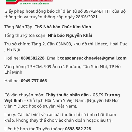
Giấy phép hoạt động báo chí điện tử số 397/GP-BTTTT của Bộ
thông tin và truyền thông cấp ngày 28/06/2021.
Tổng Biên Tập:
ThS Nhà báo Chúc Kim Vinh
Tổng thư ký tòa soạn:
Nhà báo Nguyễn Khải
Trụ sở chính: Tầng 2, Căn 03NV03, khu đô thị Lideco, Hoài Đức
, Hà Nội
Hotline:
0898582228
. Email:
toasoansuckhoeviet@gmail.com
Văn phòng TP.HCM: 909 Âu cơ, Phường Tân Sơn Nhì, TP Hồ
Chí Minh
Hotline:
0949.737.666
Cố vấn chuyên môn:
Thầy thuốc nhân dân - GS.TS Trương
Việt Bình
– Chủ tịch Hội Nam Y Việt Nam. (Nguyên GĐ Học
viện Y Dược học cổ truyền Việt Nam).
Lưu ý: Các bài viết về các bài thuốc chỉ có tính chất tham
khảo, không thay thế cho việc chẩn đoán hoặc điều trị.
Liên hệ hợp tác Truyền thông:
0898 582 228