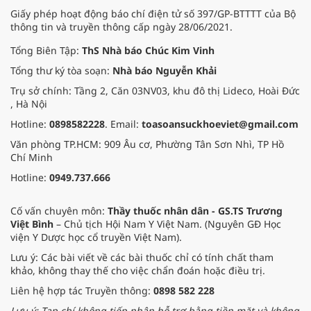
Giấy phép hoạt động báo chí điện tử số 397/GP-BTTTT của Bộ
thông tin và truyền thông cấp ngày 28/06/2021.
Tổng Biên Tập:
ThS Nhà báo Chúc Kim Vinh
Tổng thư ký tòa soạn:
Nhà báo Nguyễn Khải
Trụ sở chính: Tầng 2, Căn 03NV03, khu đô thị Lideco, Hoài Đức
, Hà Nội
Hotline:
0898582228
. Email:
toasoansuckhoeviet@gmail.com
Văn phòng TP.HCM: 909 Âu cơ, Phường Tân Sơn Nhì, TP Hồ
Chí Minh
Hotline:
0949.737.666
Cố vấn chuyên môn:
Thầy thuốc nhân dân - GS.TS Trương
Việt Bình
– Chủ tịch Hội Nam Y Việt Nam. (Nguyên GĐ Học
viện Y Dược học cổ truyền Việt Nam).
Lưu ý: Các bài viết về các bài thuốc chỉ có tính chất tham
khảo, không thay thế cho việc chẩn đoán hoặc điều trị.
Liên hệ hợp tác Truyền thông:
0898 582 228
Lưu ý: Tạp chí không tiếp nhận hỗ trợ bằng tiền mặt và không