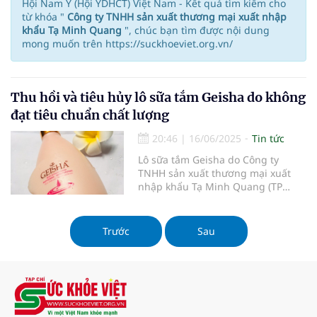
Hội Nam Y (Hội YDHCT) Việt Nam - Kết quả tìm kiếm cho
từ khóa "
Công ty TNHH sản xuất thương mại xuất nhập
khẩu Tạ Minh Quang
", chúc bạn tìm được nội dung
mong muốn trên https://suckhoeviet.org.vn/
Thu hồi và tiêu hủy lô sữa tắm Geisha do không
đạt tiêu chuẩn chất lượng
20:46
|
16/06/2025
Tin tức
Lô sữa tắm Geisha do Công ty
TNHH sản xuất thương mại xuất
nhập khẩu Tạ Minh Quang (TP
HCM) sản xuất bị đình chỉ lưu
hành, thu hồi toàn quốc vì không
đạt tiêu chuẩn chất lượng.
Trước
Sau