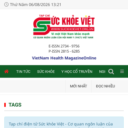
Thứ Năm 06/08/2026 13:21
E-ISSN 2734 - 9756
P-ISSN 2815 - 6285
VietNam Health MagazineOnline
NLINE
TIN TỨC
SỨC KHỎE
Y HỌC CỔ TRUYỀN
NGHIÊN CỨU TRA
MỚI NHẤT
ĐỌC NHIỀU
TAGS
Tạp chí điện tử Sức khỏe Việt - Cơ quan ngôn luận của