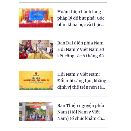
i
Hoàn thiện hành lang
pháp lý để bứt phá: Góc
nhìn khoa học và thực
tiễn tại Tọa đàm " Đề
xuất một số nội dung
Ban Đại diện phía Nam
cho Luật Y dược cổ
Hội Nam Y Việt Nam sơ
truyền Việt Nam"
kết công tác 6 tháng đầu
năm 2026
Hội Nam Y Việt Nam:
Đổi mới sáng tạo, khẳng
định vị thế trên nền tảng
y học cổ truyền và khoa
học hiện đại
Ban Thiện nguyện phía
Nam (Hội Nam y Việt
Nam) tổ chức khám chữa
bệnh y học cổ truyền và