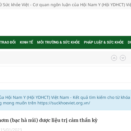
tử Sức khỏe Việt - Cơ quan ngôn luận của Hội Nam Y (Hội YDHCT) V
 TRAO ĐỔI
KINH TẾ
MÔI TRƯỜNG & SỨC KHỎE
PHÁP LUẬT & SỨC KHỎE
D
ợng thuốc
g, nhiệt độ cao nhất 35 độ
của Hội Nam Y (Hội YDHCT) Việt Nam - Kết quả tìm kiếm cho từ khóa
g mong muốn trên https://suckhoeviet.org.vn/
kỳ, khám sàng lọc cho người dân
hơm (bạc hà núi) dược liệu trị cảm thần kỳ
ông cực hiệu quả
|
15/01/2023