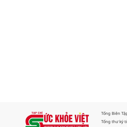
Tổng Biên Tậ
Tổng thư ký t