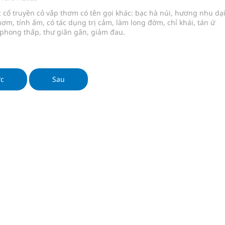
 chuyên gia
 cổ truyền cỏ vắp thơm có tên gọi khác: bạc hà núi, hương nhu dạ
thơm, tính ấm, có tác dụng trị cảm, làm long đờm, chỉ khái, tán ứ
 phong thấp, thư giãn gân, giảm đau.
nghiệm thực tế
hìn phụ nữ mỗi năm
ớc
Sau