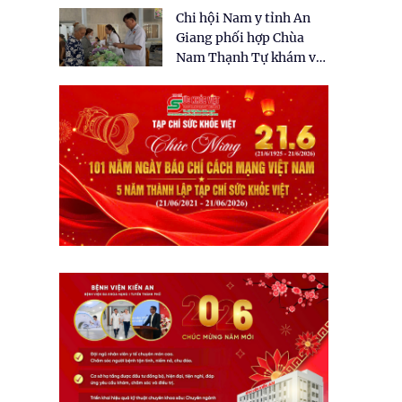
tặng quà cho 150 người
Chi hội Nam y tỉnh An
dân tại xã Tân Tập
Giang phối hợp Chùa
Nam Thạnh Tự khám và
cấp thuốc miễn phí cho
nhân dân