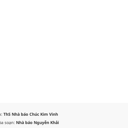
p:
ThS Nhà báo Chúc Kim Vinh
òa soạn:
Nhà báo Nguyễn Khải