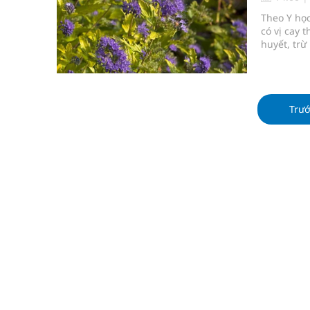
Tỷ lệ tật khúc xạ ở trẻ gia tăng: Khuyến nghị của
Theo Y học
có vị cay 
Nhiều lợi thế để nâng chất lượng y tế
huyết, trừ
Vương Thành Công: Khi việc học bắt đầu từ trải 
Tầm soát sớm ung thư vú giúp cứu sống hàng ng
Trư