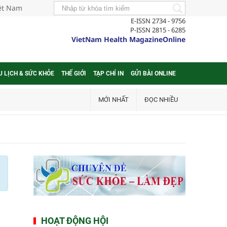
iệt Nam
E-ISSN 2734 - 9756
P-ISSN 2815 - 6285
VietNam Health MagazineOnline
U LỊCH & SỨC KHỎE
THẾ GIỚI
TẠP CHÍ IN
GỬI BÀI ONLINE
MỚI NHẤT
ĐỌC NHIỀU
HOẠT ĐỘNG HỘI