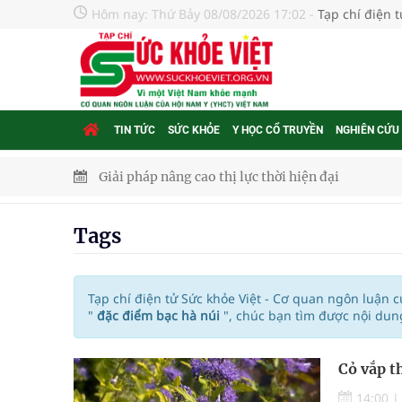
Hôm nay:
Thứ Bảy 08/08/2026 17:02
-
Tạp chí điện 
TIN TỨC
SỨC KHỎE
Y HỌC CỔ TRUYỀN
NGHIÊN CỨU
Giải pháp nâng cao thị lực thời hiện đại
Triển khai đồng bộ các giải pháp quản lý chất lư
Tags
Cách âm nhạc trị liệu được “đo ni đóng giày”
Dự báo thời tiết ngày 08/8/2026: Bắc Bộ nắng nón
Tạp chí điện tử Sức khỏe Việt - Cơ quan ngôn luận 
"
đặc điểm bạc hà núi
", chúc bạn tìm được nội dun
Đắk Lắk: Đẩy nhanh tiến độ khám sức khỏe định 
Cỏ vắp t
Tổng hợp những cách trị thâm body nách, bẹn, m
14:00