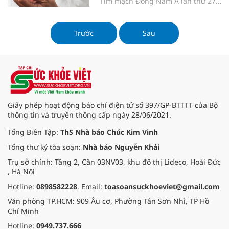
Tim mạch Đông Nam Á lần thứ 27
từ ngày 2 đến 5/11 tại Hà Nội. Chủ
đề của đại hội là “Giao thoa tim
mạch: Thách thức và cơ hội".
Trước
Sau
Giấy phép hoạt động báo chí điện tử số 397/GP-BTTTT của Bộ
thông tin và truyền thông cấp ngày 28/06/2021.
Tổng Biên Tập:
ThS Nhà báo Chúc Kim Vinh
Tổng thư ký tòa soạn:
Nhà báo Nguyễn Khải
Trụ sở chính: Tầng 2, Căn 03NV03, khu đô thị Lideco, Hoài Đức
, Hà Nội
Hotline:
0898582228
. Email:
toasoansuckhoeviet@gmail.com
Văn phòng TP.HCM: 909 Âu cơ, Phường Tân Sơn Nhì, TP Hồ
Chí Minh
Hotline:
0949.737.666