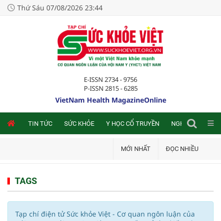
Thứ Sáu 07/08/2026 23:44
E-ISSN 2734 - 9756
P-ISSN 2815 - 6285
VietNam Health MagazineOnline
NLINE
TIN TỨC
SỨC KHỎE
Y HỌC CỔ TRUYỀN
NGHIÊN CỨU TRA
MỚI NHẤT
ĐỌC NHIỀU
TAGS
Tạp chí điện tử Sức khỏe Việt - Cơ quan ngôn luận của