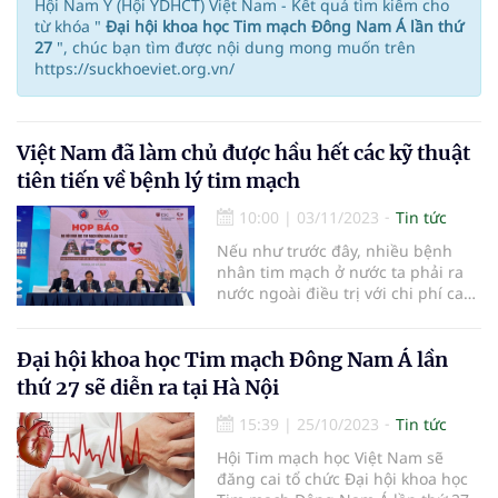
Hội Nam Y (Hội YDHCT) Việt Nam - Kết quả tìm kiếm cho
từ khóa "
Đại hội khoa học Tim mạch Đông Nam Á lần thứ
27
", chúc bạn tìm được nội dung mong muốn trên
https://suckhoeviet.org.vn/
Việt Nam đã làm chủ được hầu hết các kỹ thuật
tiên tiến về bệnh lý tim mạch
10:00
|
03/11/2023
Tin tức
Nếu như trước đây, nhiều bệnh
nhân tim mạch ở nước ta phải ra
nước ngoài điều trị với chi phí cao
thì hiện nay, chúng ta đã làm chủ
được hầu hết các kỹ thuật tiên tiến
về bệnh lý tim mạch tương đương
Đại hội khoa học Tim mạch Đông Nam Á lần
các nước trong khu vực và thế giới.
thứ 27 sẽ diễn ra tại Hà Nội
15:39
|
25/10/2023
Tin tức
Hội Tim mạch học Việt Nam sẽ
đăng cai tổ chức Đại hội khoa học