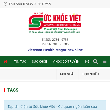
Thứ Sáu 07/08/2026 03:59
E-ISSN 2734 - 9756
P-ISSN 2815 - 6285
VietNam Health MagazineOnline
NLINE
TIN TỨC
SỨC KHỎE
Y HỌC CỔ TRUYỀN
NGHIÊN CỨU TRA
MỚI NHẤT
ĐỌC NHIỀU
TAGS
Tạp chí điện tử Sức khỏe Việt - Cơ quan ngôn luận của