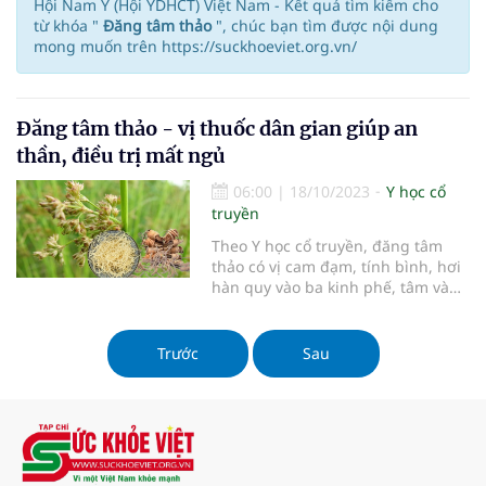
Hội Nam Y (Hội YDHCT) Việt Nam - Kết quả tìm kiếm cho
từ khóa "
Đăng tâm thảo
", chúc bạn tìm được nội dung
mong muốn trên https://suckhoeviet.org.vn/
Đăng tâm thảo - vị thuốc dân gian giúp an
thần, điều trị mất ngủ
06:00
|
18/10/2023
Y học cổ
truyền
Theo Y học cổ truyền, đăng tâm
thảo có vị cam đạm, tính bình, hơi
hàn quy vào ba kinh phế, tâm và
tiểu trường. Đăng tâm thảo có tác
dụng hạ hỏa, thanh nhiệt, lợi tiểu,
được dùng trong các bài thuốc Y
Trước
Sau
học cổ truyền chữa mất ngủ, an
thần, tiểu tiện khó, khó ngủ, bôi
ngoài da chữa mụn nhọt...