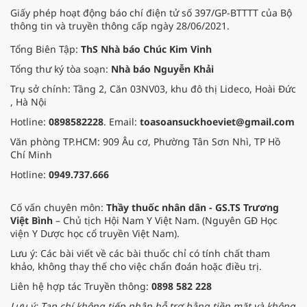
Giấy phép hoạt động báo chí điện tử số 397/GP-BTTTT của Bộ
thông tin và truyền thông cấp ngày 28/06/2021.
Tổng Biên Tập:
ThS Nhà báo Chúc Kim Vinh
Tổng thư ký tòa soạn:
Nhà báo Nguyễn Khải
Trụ sở chính: Tầng 2, Căn 03NV03, khu đô thị Lideco, Hoài Đức
, Hà Nội
Hotline:
0898582228
. Email:
toasoansuckhoeviet@gmail.com
Văn phòng TP.HCM: 909 Âu cơ, Phường Tân Sơn Nhì, TP Hồ
Chí Minh
Hotline:
0949.737.666
Cố vấn chuyên môn:
Thầy thuốc nhân dân - GS.TS Trương
Việt Bình
– Chủ tịch Hội Nam Y Việt Nam. (Nguyên GĐ Học
viện Y Dược học cổ truyền Việt Nam).
Lưu ý: Các bài viết về các bài thuốc chỉ có tính chất tham
khảo, không thay thế cho việc chẩn đoán hoặc điều trị.
Liên hệ hợp tác Truyền thông:
0898 582 228
Lưu ý: Tạp chí không tiếp nhận hỗ trợ bằng tiền mặt và không