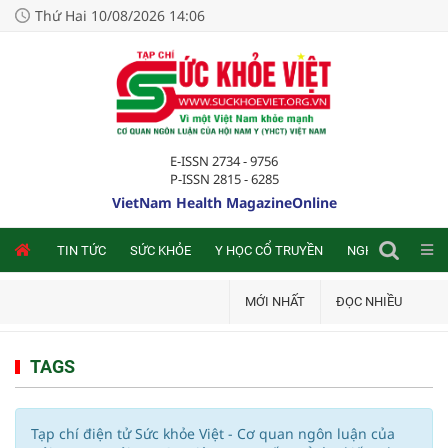
Thứ Hai 10/08/2026 14:06
E-ISSN 2734 - 9756
P-ISSN 2815 - 6285
VietNam Health MagazineOnline
NLINE
TIN TỨC
SỨC KHỎE
Y HỌC CỔ TRUYỀN
NGHIÊN CỨU TRA
MỚI NHẤT
ĐỌC NHIỀU
TAGS
Tạp chí điện tử Sức khỏe Việt - Cơ quan ngôn luận của