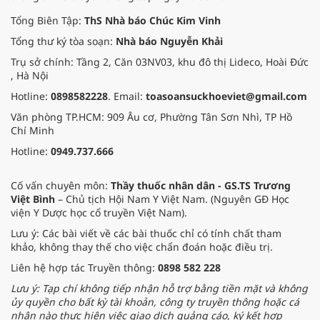
Tổng Biên Tập:
ThS Nhà báo Chúc Kim Vinh
Tổng thư ký tòa soạn:
Nhà báo Nguyễn Khải
Trụ sở chính: Tầng 2, Căn 03NV03, khu đô thị Lideco, Hoài Đức
, Hà Nội
Hotline:
0898582228
. Email:
toasoansuckhoeviet@gmail.com
Văn phòng TP.HCM: 909 Âu cơ, Phường Tân Sơn Nhì, TP Hồ
Chí Minh
Hotline:
0949.737.666
Cố vấn chuyên môn:
Thầy thuốc nhân dân - GS.TS Trương
Việt Bình
– Chủ tịch Hội Nam Y Việt Nam. (Nguyên GĐ Học
viện Y Dược học cổ truyền Việt Nam).
Lưu ý: Các bài viết về các bài thuốc chỉ có tính chất tham
khảo, không thay thế cho việc chẩn đoán hoặc điều trị.
Liên hệ hợp tác Truyền thông:
0898 582 228
Lưu ý: Tạp chí không tiếp nhận hỗ trợ bằng tiền mặt và không
ủy quyền cho bất kỳ tài khoản, công ty truyền thông hoặc cá
nhân nào thực hiện việc giao dịch quảng cáo, ký kết hợp