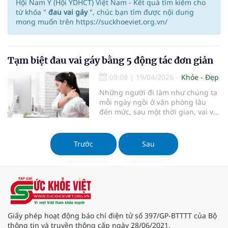
Hội Nam Y (Hội YDHCT) Việt Nam - Kết quả tìm kiếm cho
từ khóa "
đau vai gáy
", chúc bạn tìm được nội dung
mong muốn trên https://suckhoeviet.org.vn/
Tạm biệt đau vai gáy bằng 5 động tác đơn giản
09:09
|
19/04/2026
Khỏe - Đẹp
Những người đi làm như chúng ta
mỗi ngày ngồi ở văn phòng lâu
đến mức, sau một thời gian, vai và
cổ dường như bị cứng lại, vừa mỏi
vừa đau.
Trước
Sau
Giấy phép hoạt động báo chí điện tử số 397/GP-BTTTT của Bộ
thông tin và truyền thông cấp ngày 28/06/2021.