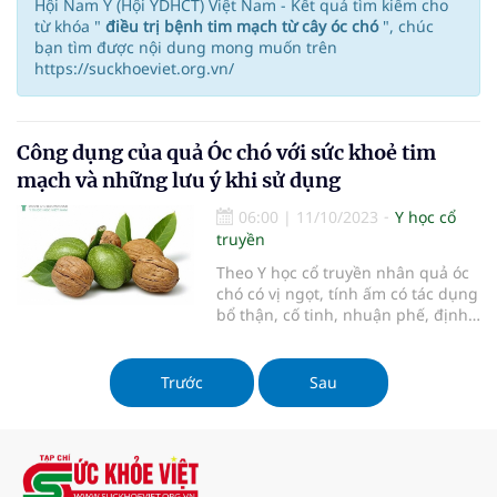
Hội Nam Y (Hội YDHCT) Việt Nam - Kết quả tìm kiếm cho
từ khóa "
điều trị bệnh tim mạch từ cây óc chó
", chúc
bạn tìm được nội dung mong muốn trên
https://suckhoeviet.org.vn/
Công dụng của quả Óc chó với sức khoẻ tim
mạch và những lưu ý khi sử dụng
06:00
|
11/10/2023
Y học cổ
truyền
Theo Y học cổ truyền nhân quả óc
chó có vị ngọt, tính ấm có tác dụng
bổ thận, cố tinh, nhuận phế, định
suyễn, nhuận tràng, trị thận hư ho
suyễn, eo lưng đau, chân yếu,
dương nuy, di tinh, đại tiện táo, bí
Trước
Sau
tiểu luôn.