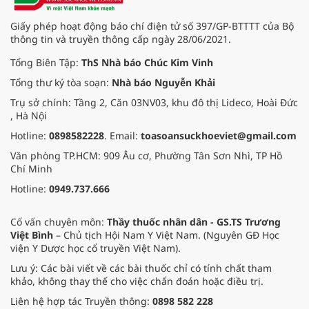
Giấy phép hoạt động báo chí điện tử số 397/GP-BTTTT của Bộ
thông tin và truyền thông cấp ngày 28/06/2021.
Tổng Biên Tập:
ThS Nhà báo Chúc Kim Vinh
Tổng thư ký tòa soạn:
Nhà báo Nguyễn Khải
Trụ sở chính: Tầng 2, Căn 03NV03, khu đô thị Lideco, Hoài Đức
, Hà Nội
Hotline:
0898582228
. Email:
toasoansuckhoeviet@gmail.com
Văn phòng TP.HCM: 909 Âu cơ, Phường Tân Sơn Nhì, TP Hồ
Chí Minh
Hotline:
0949.737.666
Cố vấn chuyên môn:
Thầy thuốc nhân dân - GS.TS Trương
Việt Bình
– Chủ tịch Hội Nam Y Việt Nam. (Nguyên GĐ Học
viện Y Dược học cổ truyền Việt Nam).
Lưu ý: Các bài viết về các bài thuốc chỉ có tính chất tham
khảo, không thay thế cho việc chẩn đoán hoặc điều trị.
Liên hệ hợp tác Truyền thông:
0898 582 228