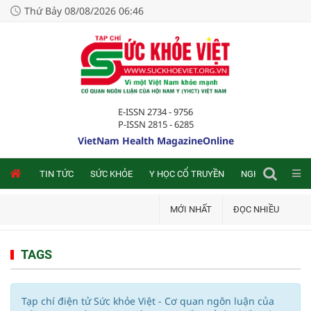
Thứ Bảy 08/08/2026 06:46
E-ISSN 2734 - 9756
P-ISSN 2815 - 6285
VietNam Health MagazineOnline
NLINE
TIN TỨC
SỨC KHỎE
Y HỌC CỔ TRUYỀN
NGHIÊN CỨU TRA
MỚI NHẤT
ĐỌC NHIỀU
TAGS
Tạp chí điện tử Sức khỏe Việt - Cơ quan ngôn luận của