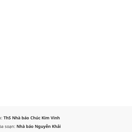
p:
ThS Nhà báo Chúc Kim Vinh
òa soạn:
Nhà báo Nguyễn Khải