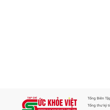
Tổng Biên Tậ
Tổng thư ký t