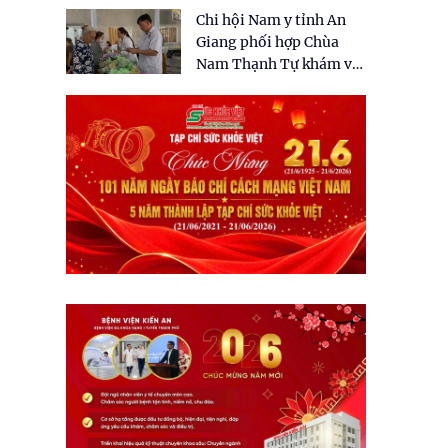
tặng quà cho 150 người
Chi hội Nam y tỉnh An
dân tại xã Tân Tập
Giang phối hợp Chùa
Nam Thạnh Tự khám và
cấp thuốc miễn phí cho
nhân dân