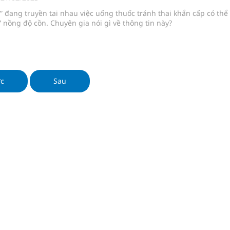
oàn quốc
 đang truyền tai nhau việc uống thuốc tránh thai khẩn cấp có thể
 nồng độ cồn. Chuyên gia nói gì về thông tin này?
g trưởng mới của Việt Nam
phương hai cấp trong quản lý hoạt động nha khoa,
ớc
Sau
uồn lực cho môi trường và cộng đồng
 chuyên gia