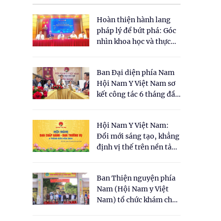
Hoàn thiện hành lang
pháp lý để bứt phá: Góc
nhìn khoa học và thực
tiễn tại Tọa đàm " Đề
xuất một số nội dung
Ban Đại diện phía Nam
cho Luật Y dược cổ
Hội Nam Y Việt Nam sơ
truyền Việt Nam"
kết công tác 6 tháng đầu
năm 2026
Hội Nam Y Việt Nam:
Đổi mới sáng tạo, khẳng
định vị thế trên nền tảng
y học cổ truyền và khoa
học hiện đại
Ban Thiện nguyện phía
Nam (Hội Nam y Việt
Nam) tổ chức khám chữa
bệnh y học cổ truyền và