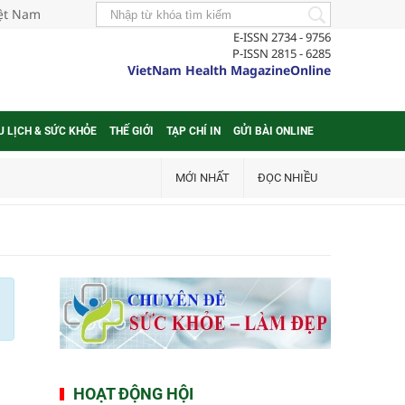
iệt Nam
E-ISSN 2734 - 9756
P-ISSN 2815 - 6285
VietNam Health MagazineOnline
U LỊCH & SỨC KHỎE
THẾ GIỚI
TẠP CHÍ IN
GỬI BÀI ONLINE
MỚI NHẤT
ĐỌC NHIỀU
HOẠT ĐỘNG HỘI