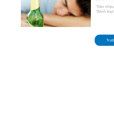
Xây dựng bản đồ mạng lưới cấp cứu ngoại viện t
“Dân nhậu”
“đánh bay”
"Nền kinh tế bạc" có thể trở thành động lực tăn
Quảng Trị: Phát huy vai trò của chính quyền địa 
bảo vệ sức khỏe Nhân dân
Trư
Không chỉ cắt tóc, Đông Tây Barbershop dành ng
Tỷ lệ tật khúc xạ ở trẻ gia tăng: Khuyến nghị của