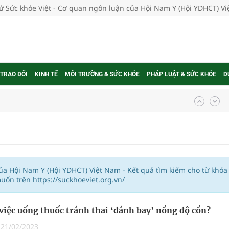
tử Sức khỏe Việt - Cơ quan ngôn luận của Hội Nam Y (Hội YDHCT) V
 TRAO ĐỔI
KINH TẾ
MÔI TRƯỜNG & SỨC KHỎE
PHÁP LUẬT & SỨC KHỎE
D
nghiệm thực tế
ngừa ung thư
của Hội Nam Y (Hội YDHCT) Việt Nam - Kết quả tìm kiếm cho từ khóa
ốn trên https://suckhoeviet.org.vn/
 Máu Của Các Loài Nhân Sâm (Panax Spp.): Tổng
việc uống thuốc tránh thai ‘đánh bay’ nồng độ cồn?
|
21/02/2023