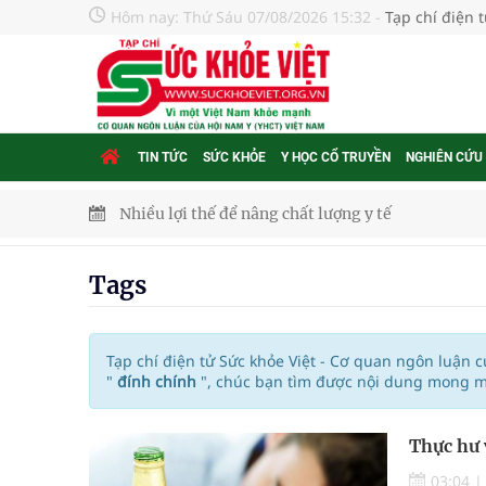
Hôm nay:
Thứ Sáu 07/08/2026 15:32
-
Tạp chí điện 
TIN TỨC
SỨC KHỎE
Y HỌC CỔ TRUYỀN
NGHIÊN CỨU
Nhiều lợi thế để nâng chất lượng y tế
Vương Thành Công: Khi việc học bắt đầu từ trải 
Tags
Chấn chỉnh hoạt động kinh doanh dược liệu
Súp lơ xanh mang đến hy vọng mới trong phòng 
Tạp chí điện tử Sức khỏe Việt - Cơ quan ngôn luận 
"
đính chính
", chúc bạn tìm được nội dung mong mu
Tác Dụng Chống Kết Tập Tiểu Cầu Và Chống Đông
Thực hư 
Quan Bằng Chứng Dược Lý Và Cơ Chế Phân Tử
03:04