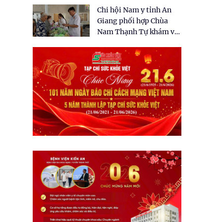
tặng quà cho 150 người
Chi hội Nam y tỉnh An
dân tại xã Tân Tập
Giang phối hợp Chùa
Nam Thạnh Tự khám và
cấp thuốc miễn phí cho
nhân dân