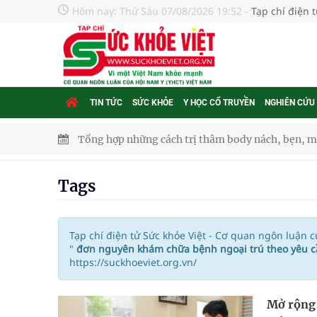
Hôm nay:
Thứ Sáu 07/08/2026 19:52
-
Tạp chí điện 
TIN TỨC
SỨC KHỎE
Y HỌC CỔ TRUYỀN
NGHIÊN CỨU
Tổng hợp những cách trị thâm body nách, bẹn, m
Tỷ lệ tật khúc xạ ở trẻ gia tăng: Khuyến nghị của
Tags
Nhiều lợi thế để nâng chất lượng y tế
Vương Thành Công: Khi việc học bắt đầu từ trải 
Tạp chí điện tử Sức khỏe Việt - Cơ quan ngôn luận 
"
đơn nguyên khám chữa bệnh ngoại trú theo yêu 
https://suckhoeviet.org.vn/
Chấn chỉnh hoạt động kinh doanh dược liệu
Súp lơ xanh mang đến hy vọng mới trong phòng 
Mở rộng 