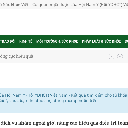
tử Sức khỏe Việt - Cơ quan ngôn luận của Hội Nam Y (Hội YDHCT) V
 TRAO ĐỔI
KINH TẾ
MÔI TRƯỜNG & SỨC KHỎE
PHÁP LUẬT & SỨC KHỎE
D
ông cực hiệu quả
 chuyên gia
nghiệm thực tế
của Hội Nam Y (Hội YDHCT) Việt Nam - Kết quả tìm kiếm cho từ khóa
cầu
", chúc bạn tìm được nội dung mong muốn trên
ngừa ung thư
dịch vụ khám ngoài giờ, nâng cao hiệu quả điều trị toà