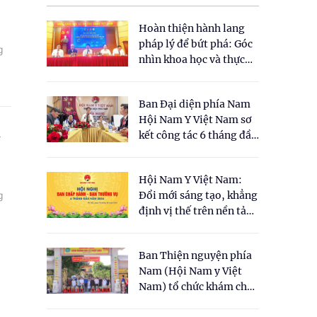
Hoàn thiện hành lang
pháp lý để bứt phá: Góc
g
nhìn khoa học và thực
tiễn tại Tọa đàm " Đề
xuất một số nội dung
Ban Đại diện phía Nam
cho Luật Y dược cổ
Hội Nam Y Việt Nam sơ
truyền Việt Nam"
n
kết công tác 6 tháng đầu
năm 2026
Hội Nam Y Việt Nam:
g
Đổi mới sáng tạo, khẳng
định vị thế trên nền tảng
y học cổ truyền và khoa
học hiện đại
Ban Thiện nguyện phía
Nam (Hội Nam y Việt
Nam) tổ chức khám chữa
bệnh y học cổ truyền và