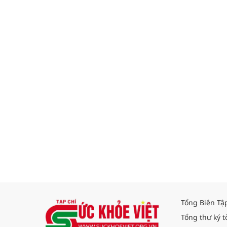
Tổng Biên Tậ
Tổng thư ký t