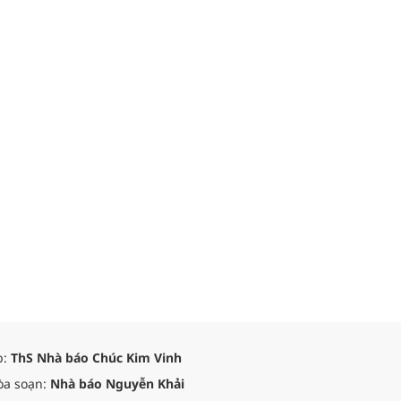
p:
ThS Nhà báo Chúc Kim Vinh
òa soạn:
Nhà báo Nguyễn Khải