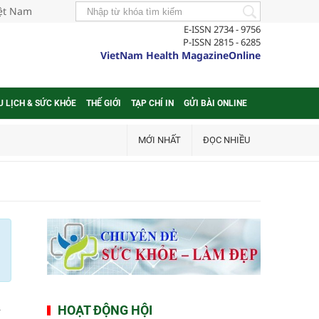
iệt Nam
E-ISSN 2734 - 9756
P-ISSN 2815 - 6285
VietNam Health MagazineOnline
U LỊCH & SỨC KHỎE
THẾ GIỚI
TẠP CHÍ IN
GỬI BÀI ONLINE
MỚI NHẤT
ĐỌC NHIỀU
n
HOẠT ĐỘNG HỘI