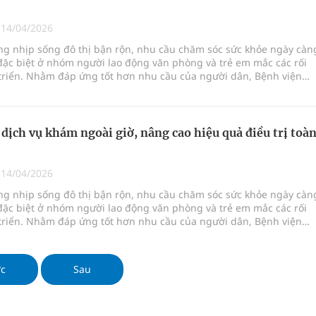
 Máu Của Các Loài Nhân Sâm (Panax Spp.): Tổng
|
14/04/2026
ong nhịp sống đô thị bận rộn, nhu cầu chăm sóc sức khỏe ngày càn
đặc biệt ở nhóm người lao động văn phòng và trẻ em mắc các rối
oàn quốc
 triển. Nhằm đáp ứng tốt hơn nhu cầu của người dân, Bệnh viện
chức năng Hà Nội đang từng bước hoàn thiện mô hình khám chữa
g trưởng mới của Việt Nam
hoạt, chuyên sâu, lấy người bệnh làm trung tâm.
dịch vụ khám ngoài giờ, nâng cao hiệu quả điều trị toà
kỳ, khám sàng lọc cho người dân
|
14/04/2026
ong nhịp sống đô thị bận rộn, nhu cầu chăm sóc sức khỏe ngày càn
đặc biệt ở nhóm người lao động văn phòng và trẻ em mắc các rối
 triển. Nhằm đáp ứng tốt hơn nhu cầu của người dân, Bệnh viện
chức năng Hà Nội đang từng bước hoàn thiện mô hình khám chữa
hoạt, chuyên sâu, lấy người bệnh làm trung tâm.
ớc
Sau