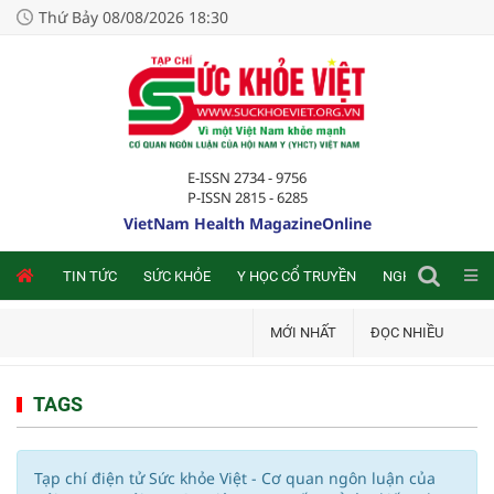
Thứ Bảy 08/08/2026 18:30
E-ISSN 2734 - 9756
P-ISSN 2815 - 6285
VietNam Health MagazineOnline
NLINE
TIN TỨC
SỨC KHỎE
Y HỌC CỔ TRUYỀN
NGHIÊN CỨU TRA
MỚI NHẤT
ĐỌC NHIỀU
TAGS
Tạp chí điện tử Sức khỏe Việt - Cơ quan ngôn luận của