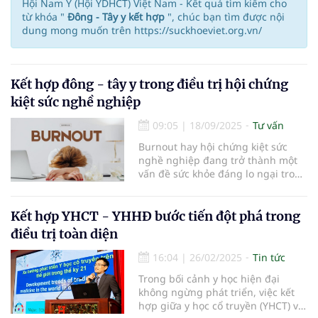
Hội Nam Y (Hội YDHCT) Việt Nam - Kết quả tìm kiếm cho
từ khóa "
Đông - Tây y kết hợp
", chúc bạn tìm được nội
dung mong muốn trên https://suckhoeviet.org.vn/
Kết hợp đông - tây y trong điều trị hội chứng
kiệt sức nghề nghiệp
09:05
|
18/09/2025
Tư vấn
Burnout hay hội chứng kiệt sức
nghề nghiệp đang trở thành một
vấn đề sức khỏe đáng lo ngại trong
xã hội hiện đại.
Kết hợp YHCT - YHHĐ bước tiến đột phá trong
điều trị toàn diện
16:04
|
26/02/2025
Tin tức
Trong bối cảnh y học hiện đại
không ngừng phát triển, việc kết
hợp giữa y học cổ truyền (YHCT) và