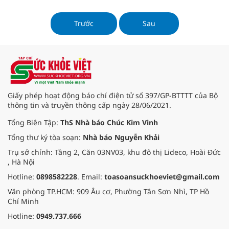
y học hiện đại (YHHĐ) đã mở ra
một trang mới trong hành trình
chăm sóc sức khỏe. Hành trình này
Trước
Sau
không chỉ mang lại hiệu quả tối ưu
cho bệnh nhân, mà còn thể hiện
sự kết nối mạnh mẽ giữa hai nền y
học giàu truyền thống và những
công nghệ tiên tiến.
Giấy phép hoạt động báo chí điện tử số 397/GP-BTTTT của Bộ
thông tin và truyền thông cấp ngày 28/06/2021.
Tổng Biên Tập:
ThS Nhà báo Chúc Kim Vinh
Tổng thư ký tòa soạn:
Nhà báo Nguyễn Khải
Trụ sở chính: Tầng 2, Căn 03NV03, khu đô thị Lideco, Hoài Đức
, Hà Nội
Hotline:
0898582228
. Email:
toasoansuckhoeviet@gmail.com
Văn phòng TP.HCM: 909 Âu cơ, Phường Tân Sơn Nhì, TP Hồ
Chí Minh
Hotline:
0949.737.666