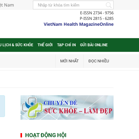
iệt Nam
E-ISSN 2734 - 9756
P-ISSN 2815 - 6285
VietNam Health MagazineOnline
U LỊCH & SỨC KHỎE
THẾ GIỚI
TẠP CHÍ IN
GỬI BÀI ONLINE
MỚI NHẤT
ĐỌC NHIỀU
HOẠT ĐỘNG HỘI