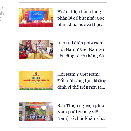
đến
Hoàn thiện hành lang
nh
pháp lý để bứt phá: Góc
ệc
nhìn khoa học và thực
tiễn tại Tọa đàm " Đề
xuất một số nội dung
Ban Đại diện phía Nam
cho Luật Y dược cổ
Hội Nam Y Việt Nam sơ
truyền Việt Nam"
kết công tác 6 tháng đầu
năm 2026
Hội Nam Y Việt Nam:
Đổi mới sáng tạo, khẳng
định vị thế trên nền tảng
y học cổ truyền và khoa
học hiện đại
Ban Thiện nguyện phía
Nam (Hội Nam y Việt
Nam) tổ chức khám chữa
bệnh y học cổ truyền và