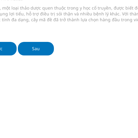
ngừa ung thư
 một loại thảo dược quen thuộc trong y học cổ truyền, được biết 
ụng lợi tiểu, hỗ trợ điều trị sỏi thận và nhiều bệnh lý khác. Với thà
 Máu Của Các Loài Nhân Sâm (Panax Spp.): Tổng
tính đa dạng, cây mã đề đã trở thành lựa chọn hàng đầu trong vi
ức khỏe tự nhiên. Bài viết này sẽ giúp bạn hiểu rõ hơn về công
 sử dụng và những lưu ý khi dùng loại dược liệu này.
oàn quốc
ớc
Sau
g, nhiệt độ cao nhất 35 độ