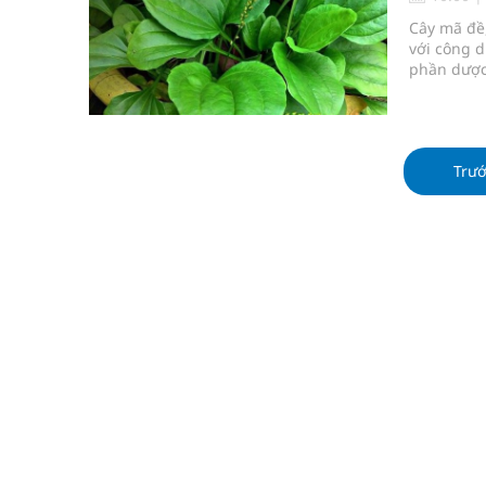
Súp lơ xanh mang đến hy vọng mới trong phòng 
Cây mã đề,
với công d
Tác Dụng Chống Kết Tập Tiểu Cầu Và Chống Đông
phần dược 
chăm sóc s
Quan Bằng Chứng Dược Lý Và Cơ Chế Phân Tử
dụng, cách
Xây dựng bản đồ mạng lưới cấp cứu ngoại viện t
Trư
Dự báo thời tiết ngày 08/8/2026: Bắc Bộ nắng nón