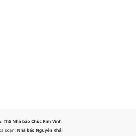
p:
ThS Nhà báo Chúc Kim Vinh
òa soạn:
Nhà báo Nguyễn Khải