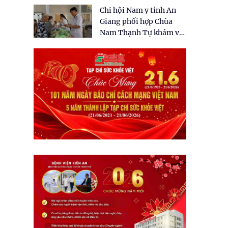
tặng quà cho 150 người
Chi hội Nam y tỉnh An
dân tại xã Tân Tập
Giang phối hợp Chùa
Nam Thạnh Tự khám và
cấp thuốc miễn phí cho
nhân dân