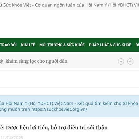
tử Sức khỏe Việt - Cơ quan ngôn luận của Hội Nam Y (Hội YDHCT) V
 TRAO ĐỔI
KINH TẾ
MÔI TRƯỜNG & SỨC KHỎE
PHÁP LUẬT & SỨC KHỎE
D
kỳ, khám sàng lọc cho người dân
ông cực hiệu quả
 chuyên gia
của Hội Nam Y (Hội YDHCT) Việt Nam - Kết quả tìm kiếm cho từ khóa
ng muốn trên https://suckhoeviet.org.vn/
nghiệm thực tế
: Dược liệu lợi tiểu, hỗ trợ điều trị sỏi thận
|
11/04/2025