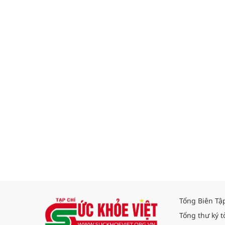
Tổng Biên Tậ
Tổng thư ký t