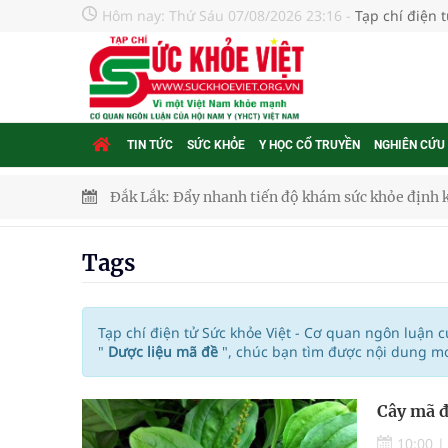
Hôm nay:
Thứ Sáu 07/08/2026 23:16
-
Tạp chí điện 
TIN TỨC
SỨC KHỎE
Y HỌC CỔ TRUYỀN
NGHIÊN CỨU
Đắk Lắk: Đẩy nhanh tiến độ khám sức khỏe định 
Tổng hợp những cách trị thâm body nách, bẹn, m
Tags
Tỷ lệ tật khúc xạ ở trẻ gia tăng: Khuyến nghị của
Nhiều lợi thế để nâng chất lượng y tế
Tạp chí điện tử Sức khỏe Việt - Cơ quan ngôn luận 
"
Dược liệu mã đề
", chúc bạn tìm được nội dung mo
Vương Thành Công: Khi việc học bắt đầu từ trải 
Cây mã đề
Chấn chỉnh hoạt động kinh doanh dược liệu
10:00