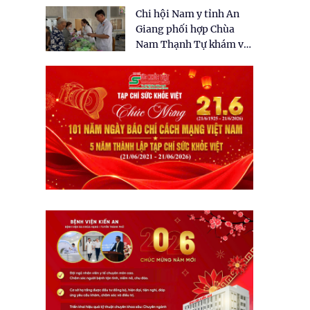
tặng quà cho 150 người
Chi hội Nam y tỉnh An
dân tại xã Tân Tập
Giang phối hợp Chùa
Nam Thạnh Tự khám và
cấp thuốc miễn phí cho
nhân dân