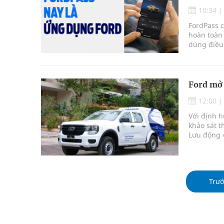
Súp lơ xanh mang đến hy vọng mới trong phòng 
10:34
FordPass 
Tác Dụng Chống Kết Tập Tiểu Cầu Và Chống Đông
hoàn toàn 
dùng điều 
Quan Bằng Chứng Dược Lý Và Cơ Chế Phân Tử
Xây dựng bản đồ mạng lưới cấp cứu ngoại viện t
Ford mở 
Dự báo thời tiết ngày 08/8/2026: Bắc Bộ nắng nón
12:00
Với định h
khảo sát t
Lưu động 4
trong nhữn
và được m
Trư