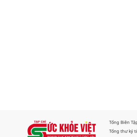
Tổng Biên Tậ
Tổng thư ký t