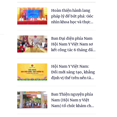
Hoàn thiện hành lang
n
pháp lý để bứt phá: Góc
nhìn khoa học và thực
tiễn tại Tọa đàm " Đề
xuất một số nội dung
Ban Đại diện phía Nam
cho Luật Y dược cổ
Hội Nam Y Việt Nam sơ
truyền Việt Nam"
kết công tác 6 tháng đầu
năm 2026
Hội Nam Y Việt Nam:
Đổi mới sáng tạo, khẳng
i
định vị thế trên nền tảng
y học cổ truyền và khoa
học hiện đại
Ban Thiện nguyện phía
Nam (Hội Nam y Việt
Nam) tổ chức khám chữa
bệnh y học cổ truyền và