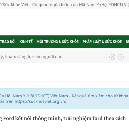
tử Sức khỏe Việt - Cơ quan ngôn luận của Hội Nam Y (Hội YDHCT) V
 TRAO ĐỔI
KINH TẾ
MÔI TRƯỜNG & SỨC KHỎE
PHÁP LUẬT & SỨC KHỎE
D
kỳ, khám sàng lọc cho người dân
ông cực hiệu quả
 chuyên gia
của Hội Nam Y (Hội YDHCT) Việt Nam - Kết quả tìm kiếm cho từ khóa
 trên https://suckhoeviet.org.vn/
nghiệm thực tế
 Ford kết nối thông minh, trải nghiệm ford theo cách