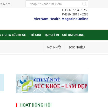
iệt Nam
E-ISSN 2734 - 9756
P-ISSN 2815 - 6285
VietNam Health MagazineOnline
U LỊCH & SỨC KHỎE
THẾ GIỚI
TẠP CHÍ IN
GỬI BÀI ONLINE
MỚI NHẤT
ĐỌC NHIỀU
HOẠT ĐỘNG HỘI