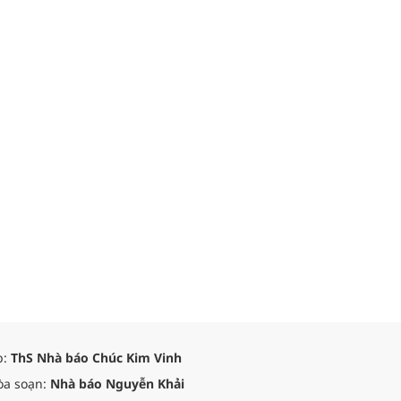
p:
ThS Nhà báo Chúc Kim Vinh
òa soạn:
Nhà báo Nguyễn Khải