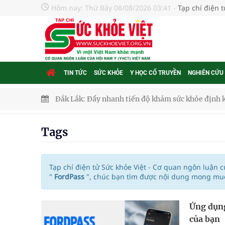
Hôm nay:
Thứ Bảy 08/08/2026 03:41
-
Tạp chí điện 
TIN TỨC
SỨC KHỎE
Y HỌC CỔ TRUYỀN
NGHIÊN CỨU
Đắk Lắk: Đẩy nhanh tiến độ khám sức khỏe định 
Tổng hợp những cách trị thâm body nách, bẹn, m
Tags
Tỷ lệ tật khúc xạ ở trẻ gia tăng: Khuyến nghị của
Nhiều lợi thế để nâng chất lượng y tế
Tạp chí điện tử Sức khỏe Việt - Cơ quan ngôn luận 
"
FordPass
", chúc bạn tìm được nội dung mong muốn
Vương Thành Công: Khi việc học bắt đầu từ trải 
Ứng dụng
Chấn chỉnh hoạt động kinh doanh dược liệu
của bạn