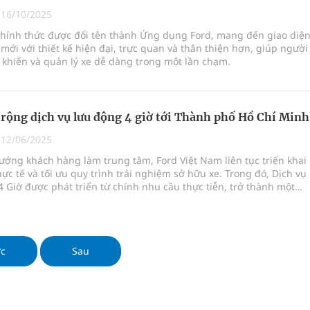
ngừa ung thư
|
16/10/2025
chính thức được đổi tên thành Ứng dụng Ford, mang đến giao diệ
 Máu Của Các Loài Nhân Sâm (Panax Spp.): Tổng
mới với thiết kế hiện đại, trực quan và thân thiện hơn, giúp người
khiển và quản lý xe dễ dàng trong một lần chạm.
oàn quốc
rộng dịch vụ lưu động 4 giờ tới Thành phố Hồ Chí Minh
g, nhiệt độ cao nhất 35 độ
|
12/06/2025
ướng khách hàng làm trung tâm, Ford Việt Nam liên tục triển khai
hực tế và tối ưu quy trình trải nghiệm sở hữu xe. Trong đó, Dịch vụ
 Giờ được phát triển từ chính nhu cầu thực tiễn, trở thành một
g sáng kiến nổi bật, đã phục vụ hàng nghìn khách hàng tại Hà Nộ
ở rộng tới thành phố Hồ Chí Minh.
ớc
Sau