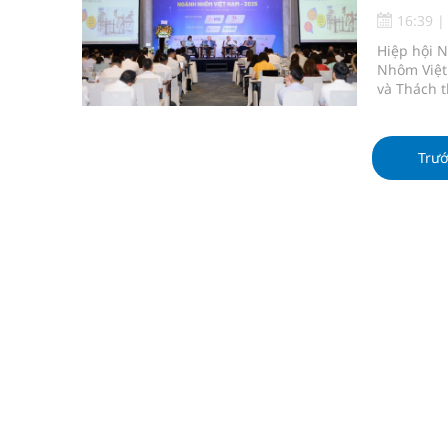
Lâm Đồng: Quyết tâm đưa sân bay Liên Khương trở
16:39
Hiệp hội 
Pháp luật – Sức khỏe – Doanh nghiệp: Tìm giải 
Nhôm Việt
và Thách t
mại
Ngày hoạt động đầu tiên, Bệnh viện Phụ sản Trun
Trư
Dự báo thời tiết ngày 06/8/2026: Bắc Bộ có mưa d
Quảng Trị: Phát huy vai trò của chính quyền địa 
bảo vệ sức khỏe Nhân dân