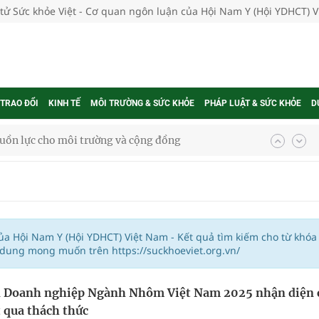
 tử Sức khỏe Việt - Cơ quan ngôn luận của Hội Nam Y (Hội YDHCT) 
 TRAO ĐỔI
KINH TẾ
MÔI TRƯỜNG & SỨC KHỎE
PHÁP LUẬT & SỨC KHỎE
D
uồn lực cho môi trường và cộng đồng
ệnh bảo hiểm y tế nếu không đăng ký khám theo yêu
ầm
của Hội Nam Y (Hội YDHCT) Việt Nam - Kết quả tìm kiếm cho từ khóa
 dung mong muốn trên https://suckhoeviet.org.vn/
i sầu riêng 2026
n Doanh nghiệp Ngành Nhôm Việt Nam 2025 nhận diện 
nh vực cấp cứu, điều trị đột quỵ
t qua thách thức