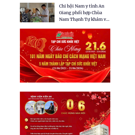
tặng quà cho 150 người
Chi hội Nam y tỉnh An
dân tại xã Tân Tập
Giang phối hợp Chùa
Nam Thạnh Tự khám và
cấp thuốc miễn phí cho
nhân dân