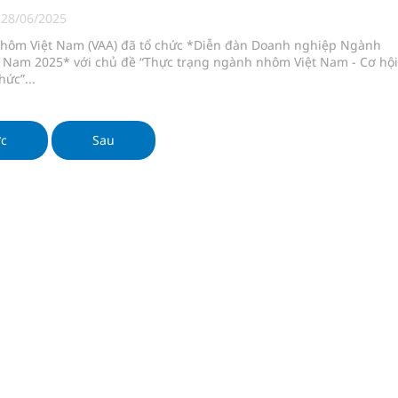
 lại khai thác vào ngày 19/8
|
28/06/2025
Nhôm Việt Nam (VAA) đã tổ chức *Diễn đàn Doanh nghiệp Ngành
pháp tăng cường chống hàng giả và gian lận thương
 Nam 2025* với chủ đề “Thực trạng ngành nhôm Việt Nam - Cơ hội
hức”...
g ương cơ sở 2 đón hơn 500 lượt khám
ớc
Sau
ông rải rác.
phương hai cấp trong quản lý hoạt động nha khoa,