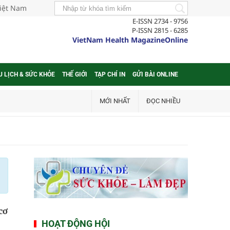
Việt Nam
E-ISSN 2734 - 9756
P-ISSN 2815 - 6285
VietNam Health MagazineOnline
U LỊCH & SỨC KHỎE
THẾ GIỚI
TẠP CHÍ IN
GỬI BÀI ONLINE
MỚI NHẤT
ĐỌC NHIỀU
cơ
HOẠT ĐỘNG HỘI