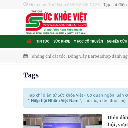
Hôm nay:
Thứ Năm 06/08/2026 12:26
-
Tạp chí điện
TIN TỨC
SỨC KHỎE
Y HỌC CỔ TRUYỀN
NGHIÊN CỨU
Không chỉ cắt tóc, Đông Tây Barbershop dành ng
Bệnh viện không được thu thêm tiền của người b
Tags
cầu
Ung thư thận: Nguy hiểm vì tiến triển quá âm th
Tạp chí điện tử Sức khỏe Việt - Cơ quan ngôn luận 
"
Hiệp hội Nhôm Việt Nam
", chúc bạn tìm được nội
Nhiều chuỗi hoạt động lớn được diễn ra tại Lễ hộ
Diễn đà
Tiếp tục rà soát, triển khai các nhiệm vụ trong lĩ
hội, vượ