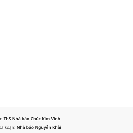
p:
ThS Nhà báo Chúc Kim Vinh
òa soạn:
Nhà báo Nguyễn Khải