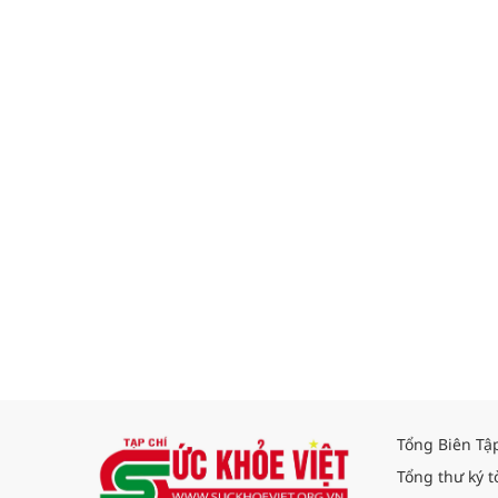
Tổng Biên Tậ
Tổng thư ký t