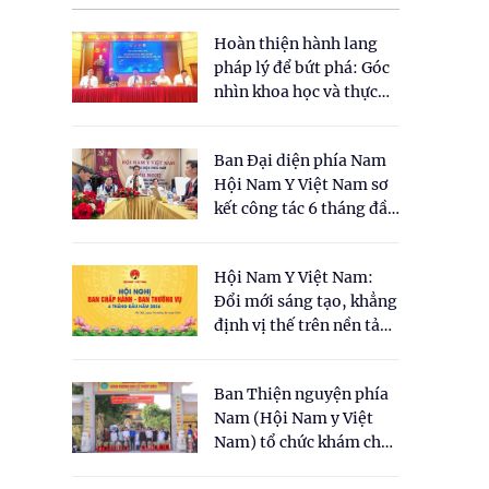
Hoàn thiện hành lang
pháp lý để bứt phá: Góc
nhìn khoa học và thực
tiễn tại Tọa đàm " Đề
xuất một số nội dung
Ban Đại diện phía Nam
cho Luật Y dược cổ
Hội Nam Y Việt Nam sơ
truyền Việt Nam"
kết công tác 6 tháng đầu
năm 2026
Hội Nam Y Việt Nam:
Đổi mới sáng tạo, khẳng
định vị thế trên nền tảng
y học cổ truyền và khoa
học hiện đại
Ban Thiện nguyện phía
Nam (Hội Nam y Việt
Nam) tổ chức khám chữa
bệnh y học cổ truyền và