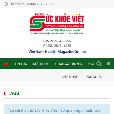
Thứ Năm 06/08/2026 13:11
E-ISSN 2734 - 9756
P-ISSN 2815 - 6285
VietNam Health MagazineOnline
NLINE
TIN TỨC
SỨC KHỎE
Y HỌC CỔ TRUYỀN
NGHIÊN CỨU TRA
MỚI NHẤT
ĐỌC NHIỀU
TAGS
Tạp chí điện tử Sức khỏe Việt - Cơ quan ngôn luận của