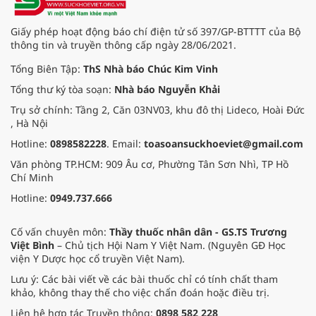
Giấy phép hoạt động báo chí điện tử số 397/GP-BTTTT của Bộ
thông tin và truyền thông cấp ngày 28/06/2021.
Tổng Biên Tập:
ThS Nhà báo Chúc Kim Vinh
Tổng thư ký tòa soạn:
Nhà báo Nguyễn Khải
Trụ sở chính: Tầng 2, Căn 03NV03, khu đô thị Lideco, Hoài Đức
, Hà Nội
Hotline:
0898582228
. Email:
toasoansuckhoeviet@gmail.com
Văn phòng TP.HCM: 909 Âu cơ, Phường Tân Sơn Nhì, TP Hồ
Chí Minh
Hotline:
0949.737.666
Cố vấn chuyên môn:
Thầy thuốc nhân dân - GS.TS Trương
Việt Bình
– Chủ tịch Hội Nam Y Việt Nam. (Nguyên GĐ Học
viện Y Dược học cổ truyền Việt Nam).
Lưu ý: Các bài viết về các bài thuốc chỉ có tính chất tham
khảo, không thay thế cho việc chẩn đoán hoặc điều trị.
Liên hệ hợp tác Truyền thông:
0898 582 228