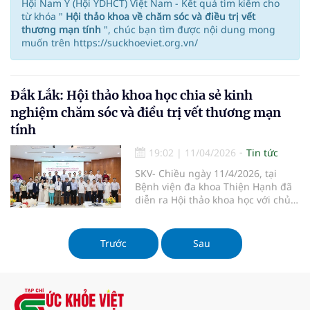
Hội Nam Y (Hội YDHCT) Việt Nam - Kết quả tìm kiếm cho
từ khóa "
Hội thảo khoa về chăm sóc và điều trị vết
thương mạn tính
", chúc bạn tìm được nội dung mong
muốn trên https://suckhoeviet.org.vn/
Đắk Lắk: Hội thảo khoa học chia sẻ kinh
nghiệm chăm sóc và điều trị vết thương mạn
tính
19:02
|
11/04/2026
Tin tức
SKV- Chiều ngày 11/4/2026, tại
Bệnh viện đa khoa Thiện Hạnh đã
diễn ra Hội thảo khoa học với chủ
đề: “Giải pháp toàn diện trong
chăm sóc và điều trị vết thương
mạn tính”. Chương trình thu hút
Trước
Sau
gần 250 đại biểu là bác sĩ, điều
dưỡng đến từ các cơ sở y tế trên
địa bàn tỉnh Đắk Lắk và nhiều tỉnh
trong khu vực Tây Nguyên tham
dự.