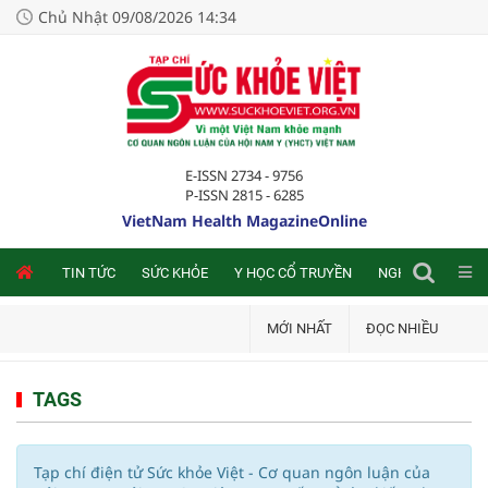
Chủ Nhật 09/08/2026 14:34
E-ISSN 2734 - 9756
P-ISSN 2815 - 6285
VietNam Health MagazineOnline
NLINE
TIN TỨC
SỨC KHỎE
Y HỌC CỔ TRUYỀN
NGHIÊN CỨU TRA
MỚI NHẤT
ĐỌC NHIỀU
TAGS
Tạp chí điện tử Sức khỏe Việt - Cơ quan ngôn luận của