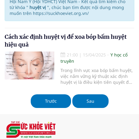
Hội Nam Y (Hội YDHCT) Việt Nam - Kết quả tìm kiếm cho
từ khóa "
huyệt vị
", chúc bạn tìm được nội dung mong
muốn trên https://suckhoeviet.org.vn/
Cách xác định huyệt vị để xoa bóp bấm huyệt
hiệu quả
21:00
|
15/04/2025
Y học cổ
truyền
Trong lĩnh vực xoa bóp bấm huyệt,
việc nắm vững kỹ thuật xác định
huyệt vị là điều kiện tiên quyết để
đạt được hiệu quả điều trị cao. Một
chẩn đoán chính xác nhưng tác
động sai vị trí sẽ dẫn đến những
Trước
Sau
kết quả không như mong muốn.