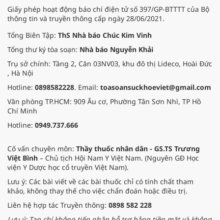
Giấy phép hoạt động báo chí điện tử số 397/GP-BTTTT của Bộ
thông tin và truyền thông cấp ngày 28/06/2021.
Tổng Biên Tập:
ThS Nhà báo Chúc Kim Vinh
Tổng thư ký tòa soạn:
Nhà báo Nguyễn Khải
Trụ sở chính: Tầng 2, Căn 03NV03, khu đô thị Lideco, Hoài Đức
, Hà Nội
Hotline:
0898582228
. Email:
toasoansuckhoeviet@gmail.com
Văn phòng TP.HCM: 909 Âu cơ, Phường Tân Sơn Nhì, TP Hồ
Chí Minh
Hotline:
0949.737.666
Cố vấn chuyên môn:
Thầy thuốc nhân dân - GS.TS Trương
Việt Bình
– Chủ tịch Hội Nam Y Việt Nam. (Nguyên GĐ Học
viện Y Dược học cổ truyền Việt Nam).
Lưu ý: Các bài viết về các bài thuốc chỉ có tính chất tham
khảo, không thay thế cho việc chẩn đoán hoặc điều trị.
Liên hệ hợp tác Truyền thông:
0898 582 228
Lưu ý: Tạp chí không tiếp nhận hỗ trợ bằng tiền mặt và không