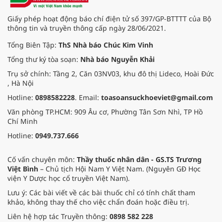
Giấy phép hoạt động báo chí điện tử số 397/GP-BTTTT của Bộ
thông tin và truyền thông cấp ngày 28/06/2021.
Tổng Biên Tập:
ThS Nhà báo Chúc Kim Vinh
Tổng thư ký tòa soạn:
Nhà báo Nguyễn Khải
Trụ sở chính: Tầng 2, Căn 03NV03, khu đô thị Lideco, Hoài Đức
, Hà Nội
Hotline:
0898582228
. Email:
toasoansuckhoeviet@gmail.com
Văn phòng TP.HCM: 909 Âu cơ, Phường Tân Sơn Nhì, TP Hồ
Chí Minh
Hotline:
0949.737.666
Cố vấn chuyên môn:
Thầy thuốc nhân dân - GS.TS Trương
Việt Bình
– Chủ tịch Hội Nam Y Việt Nam. (Nguyên GĐ Học
viện Y Dược học cổ truyền Việt Nam).
Lưu ý: Các bài viết về các bài thuốc chỉ có tính chất tham
khảo, không thay thế cho việc chẩn đoán hoặc điều trị.
Liên hệ hợp tác Truyền thông:
0898 582 228