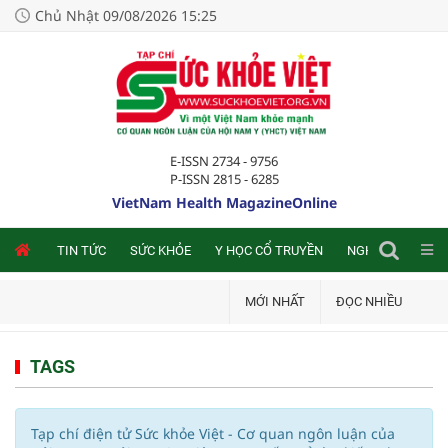
Chủ Nhật 09/08/2026 15:25
E-ISSN 2734 - 9756
P-ISSN 2815 - 6285
VietNam Health MagazineOnline
NLINE
TIN TỨC
SỨC KHỎE
Y HỌC CỔ TRUYỀN
NGHIÊN CỨU TRA
MỚI NHẤT
ĐỌC NHIỀU
TAGS
Tạp chí điện tử Sức khỏe Việt - Cơ quan ngôn luận của