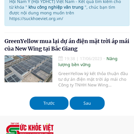
Hội Nam Y (Hội YDHCT) Việt Nam - Kết quả tìm kiếm cho
từ khóa "
khu công nghiệp vân trung
", chúc bạn tìm
được nội dung mong muốn trên
https://suckhoeviet.org.vn/
GreenYellow mua lại dự án điện mặt trời áp mái
của New Wing tại Bắc Giang
19:38
|
17/06/2023
Năng
lượng bền vững
GreenYellow ký kết thỏa thuận đầu
tư dự án điện mặt trời áp mái cho
Công ty TNHH New Wing
Interconnect Technology (New
Wing), công ty con thuộc sở hữu
của Tập đoàn Foxconn.
Trước
Sau